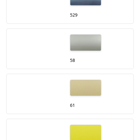
529
58
61