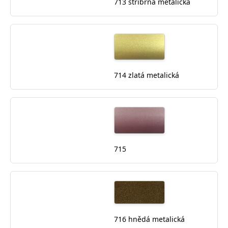
713 stříbrná metalická
714 zlatá metalická
715
716 hnědá metalická