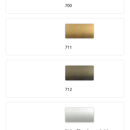
700
711
712