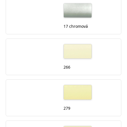
17 chromová
266
279