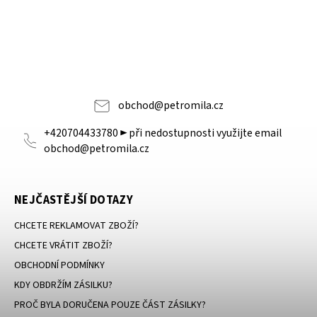
obchod
@
petromila.cz
+420704433780 ► při nedostupnosti využijte email
obchod@petromila.cz
NEJČASTĚJŠÍ DOTAZY
CHCETE REKLAMOVAT ZBOŽÍ?
CHCETE VRÁTIT ZBOŽÍ?
OBCHODNÍ PODMÍNKY
KDY OBDRŽÍM ZÁSILKU?
PROČ BYLA DORUČENA POUZE ČÁST ZÁSILKY?