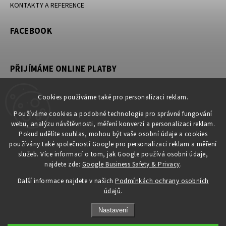
KONTAKTY A REFERENCE
FACEBOOK
PŘIJÍMÁME ONLINE PLATBY
Cookies používáme také pro personalizaci reklam.
Používáme cookies a podobné technologie pro správné fungování
KONTAKT
webu, analýzu návštěvnosti, měření konverzí a personalizaci reklam.
Pokud udělíte souhlas, mohou být vaše osobní údaje a cookies
obchod
@
petromila.cz
používány také společností Google pro personalizaci reklam a měření
+420704433780 ► při nedostupnosti využijte email
služeb. Více informací o tom, jak Google používá osobní údaje,
obchod@petromila.cz
najdete zde:
Google Business Safety & Privacy
.
Další informace najdete v našich
Podmínkách ochrany osobních
údajů
.
Nastavení