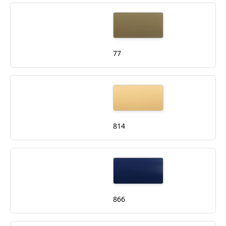
77
814
866