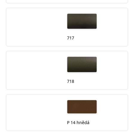
717
718
P 14 hnědá