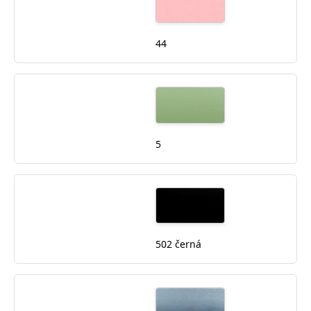
44
5
502 černá