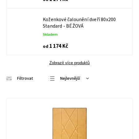
Koženkové čalounění dveří 80x200
Standard - BÉŽOVÁ
Skladem
1 174 Kč
od
Zobrazit více produktů
Nejlevnější
Nejdražší
Nejprodávanější
Abecedně