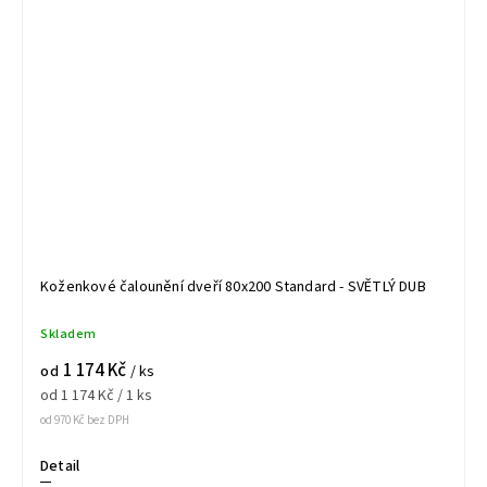
Koženkové čalounění dveří 80x200 Standard - SVĚTLÝ DUB
Skladem
1 174 Kč
od
/ ks
od 1 174 Kč / 1 ks
od 970 Kč bez DPH
Detail