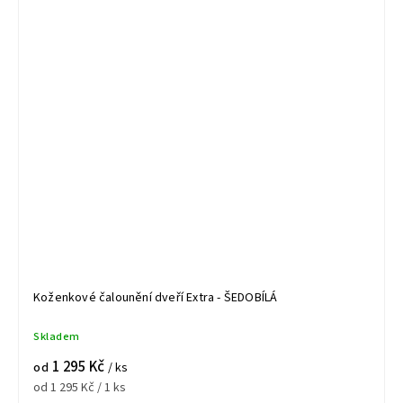
Koženkové čalounění dveří Extra - ŠEDOBÍLÁ
Skladem
1 295 Kč
od
/ ks
od 1 295 Kč / 1 ks