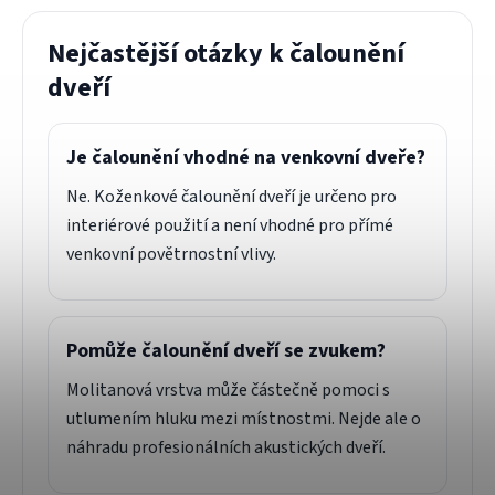
Nejčastější otázky k čalounění
dveří
Je čalounění vhodné na venkovní dveře?
Ne. Koženkové čalounění dveří je určeno pro
interiérové použití a není vhodné pro přímé
venkovní povětrnostní vlivy.
Pomůže čalounění dveří se zvukem?
Molitanová vrstva může částečně pomoci s
utlumením hluku mezi místnostmi. Nejde ale o
náhradu profesionálních akustických dveří.