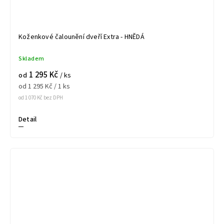
Koženkové čalounění dveří Extra - HNĚDÁ
Skladem
1 295 Kč
od
/ ks
od 1 295 Kč / 1 ks
od 1 070 Kč bez DPH
Detail