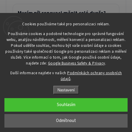
Musím při renovaci měnit celé dveře?
Ne. Čalounění se montuje na stávající dveře,
Cookies používáme také pro personalizaci reklam.
pokud jsou dveře funkční a chcete zlepšit hlavně
Používáme cookies a podobné technologie pro správné fungování
jejich vzhled nebo povrch.
webu, analýzu návštěvnosti, měření konverzí a personalizaci reklam.
Pokud udělíte souhlas, mohou být vaše osobní údaje a cookies
používány také společností Google pro personalizaci reklam a měření
služeb. Více informací o tom, jak Google používá osobní údaje,
najdete zde:
Google Business Safety & Privacy
.
Jakou barvu čalounění vybrat?
Další informace najdete v našich
Podmínkách ochrany osobních
Do světlých interiérů se hodí béžová, šedobílá
údajů
.
nebo světlý dub. Do tmavších prostor můžete
zvolit koňak, ořech, hnědou nebo antracit.
Nastavení
Souhlasím
Odmítnout
Vyberte čalounění dveří podle