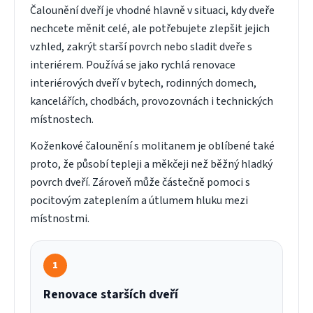
Čalounění dveří je vhodné hlavně v situaci, kdy dveře
nechcete měnit celé, ale potřebujete zlepšit jejich
vzhled, zakrýt starší povrch nebo sladit dveře s
interiérem. Používá se jako rychlá renovace
interiérových dveří v bytech, rodinných domech,
kancelářích, chodbách, provozovnách i technických
místnostech.
Koženkové čalounění s molitanem je oblíbené také
proto, že působí tepleji a měkčeji než běžný hladký
povrch dveří. Zároveň může částečně pomoci s
pocitovým zateplením a útlumem hluku mezi
místnostmi.
1
Renovace starších dveří