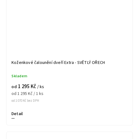
Koženkové čalounění dveří Extra - SVĚTLÝ OŘECH
Skladem
1 295 Kč
od
/ ks
od 1 295 Kč / 1 ks
od 1 070 Kč bez DPH
Detail