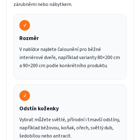
zárubněmi nebo nábytkem.
✓
Rozměr
V nabídce najdete čalounění pro běžné
interiérové dveře, například varianty 80×200 cm
a 90×200 cm podle konkrétního produktu.
✓
Odstín koženky
Vybrat můžete světlé, přírodní i tmavší odstíny,
například béžovou, koňak, ořech, světlý dub,
šedobílou nebo antracit.