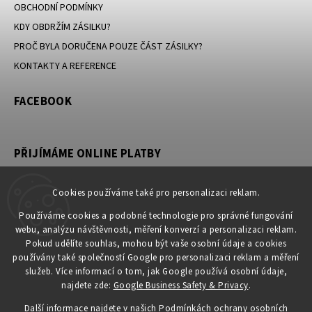
OBCHODNÍ PODMÍNKY
KDY OBDRŽÍM ZÁSILKU?
PROČ BYLA DORUČENA POUZE ČÁST ZÁSILKY?
KONTAKTY A REFERENCE
FACEBOOK
PŘIJÍMÁME ONLINE PLATBY
Cookies používáme také pro personalizaci reklam.
Používáme cookies a podobné technologie pro správné fungování
KONTAKT
webu, analýzu návštěvnosti, měření konverzí a personalizaci reklam.
Pokud udělíte souhlas, mohou být vaše osobní údaje a cookies
obchod
@
petromila.cz
používány také společností Google pro personalizaci reklam a měření
+420704433780 ► při nedostupnosti využijte email
služeb. Více informací o tom, jak Google používá osobní údaje,
obchod@petromila.cz
najdete zde:
Google Business Safety & Privacy
.
Další informace najdete v našich
Podmínkách ochrany osobních