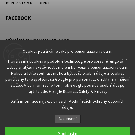
KONTAKTY A REFERENCE
FACEBOOK
PŘIJÍMÁME ONLINE PLATBY
Cookies používáme také pro personalizaci reklam.
Používáme cookies a podobné technologie pro správné fungování
webu, analýzu návštěvnosti, měření konverzí a personalizaci reklam.
KONTAKT
Pokud udělíte souhlas, mohou být vaše osobní údaje a cookies
používány také společností Google pro personalizaci reklam a měření
obchod
@
petromila.cz
služeb. Více informací o tom, jak Google používá osobní údaje,
+420704433780 ► při nedostupnosti využijte email
najdete zde:
Google Business Safety & Privacy
.
obchod@petromila.cz
Další informace najdete v našich
Podmínkách ochrany osobních
údajů
.
Nastavení
Souhlasím