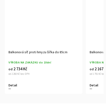
Balkonová síť proti hmyzu šířka do 85cm
Balkonová 
VÝROBA NA ZAKÁZKU do 10dní
VÝROBA NA
2 734 Kč
2 167 
od
od
od 2 260 Kč bez DPH
od 1 791 Kč be
Detail
Detail