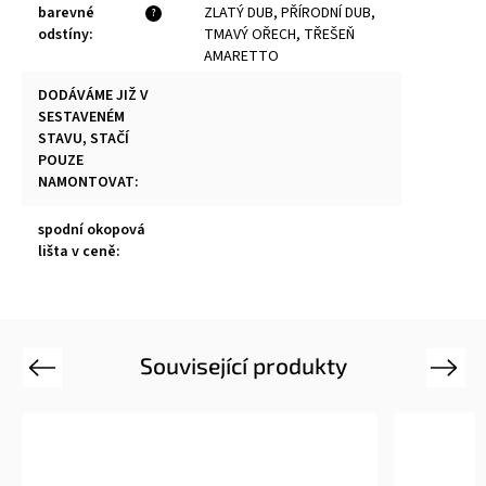
barevné
ZLATÝ DUB, PŘÍRODNÍ DUB,
?
odstíny
:
TMAVÝ OŘECH, TŘEŠEŇ
AMARETTO
DODÁVÁME JIŽ V
SESTAVENÉM
STAVU, STAČÍ
POUZE
NAMONTOVAT
:
spodní okopová
lišta v ceně
:
Související produkty
Previous
Next