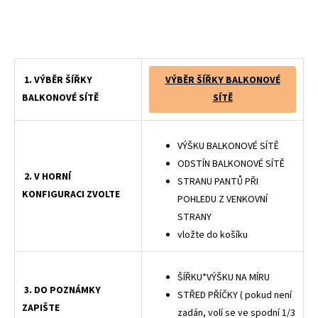
Balkonové dveřní sítě proti hmyzu, sítě proti hmyzu na dveře, dveřní sítě proti hmyzu na míru
1. VÝBĚR ŠÍŘKY
VÝBĚR ŠÍŘKY BALKONOVÉ
BALKONOVÉ SÍTĚ
SÍTĚ
VÝŠKU BALKONOVÉ SÍTĚ
ODSTÍN BALKONOVÉ SÍTĚ
2. V HORNÍ
STRANU PANTŮ PŘI
KONFIGURACI ZVOLTE
POHLEDU Z VENKOVNÍ
STRANY
vložte do košíku
ŠÍŘKU*VÝŠKU NA MÍRU
3. DO POZNÁMKY
STŘED PŘÍČKY ( pokud není
ZAPIŠTE
zadán, volí se ve spodní 1/3