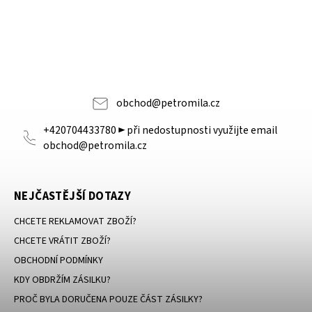
obchod
@
petromila.cz
+420704433780 ► při nedostupnosti využijte email
obchod@petromila.cz
NEJČASTĚJŠÍ DOTAZY
CHCETE REKLAMOVAT ZBOŽÍ?
CHCETE VRÁTIT ZBOŽÍ?
OBCHODNÍ PODMÍNKY
KDY OBDRŽÍM ZÁSILKU?
PROČ BYLA DORUČENA POUZE ČÁST ZÁSILKY?