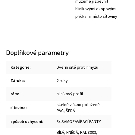
můžeme ji zpevnit
hliníkovými okopovými
příčkami místo síťoviny
Doplňkové parametry
Kategorie
:
Dveřní sítě proti hmyzu
Záruka
:
2 roky
rám
:
hliníkový profil
skelné vlákno potažené
síťovina
:
PVC, ŠEDÁ
způsob uchycení
:
3x SAMOZAVÍRACÍ PANTY
BÍLÁ, HNĚDÁ, RAL 8003,