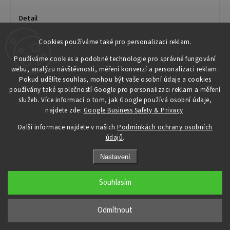
Detail
Cookies používáme také pro personalizaci reklam.
Používáme cookies a podobné technologie pro správné fungování
webu, analýzu návštěvnosti, měření konverzí a personalizaci reklam.
Pokud udělíte souhlas, mohou být vaše osobní údaje a cookies
používány také společností Google pro personalizaci reklam a měření
služeb. Více informací o tom, jak Google používá osobní údaje,
najdete zde:
Google Business Safety & Privacy
.
Další informace najdete v našich
Podmínkách ochrany osobních
údajů
.
Nastavení
Souhlasím
Odmítnout
Okenní síť proti hmyzu na míru šířka do 160 cm