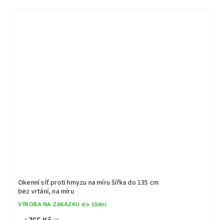
Okenní síť proti hmyzu na míru šířka do 135 cm
bez vrtání, na míru
VÝROBA NA ZAKÁZKU do 10dní