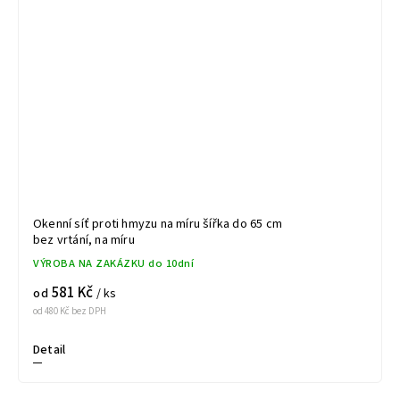
Okenní síť proti hmyzu na míru šířka do 65 cm
bez vrtání, na míru
VÝROBA NA ZAKÁZKU do 10dní
581 Kč
od
/ ks
od 480 Kč bez DPH
Detail