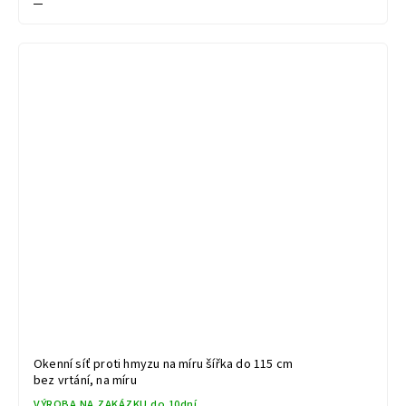
Okenní síť proti hmyzu na míru šířka do 115 cm
bez vrtání, na míru
VÝROBA NA ZAKÁZKU do 10dní