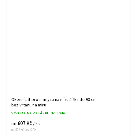
Okenní síť proti hmyzu na míru šířka do 90 cm
bez vrtání, na míru
VÝROBA NA ZAKÁZKU do 10dní
607 Kč
od
/ ks
od 502 Kč bez DPH