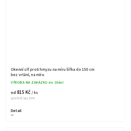
Okenní síť proti hmyzu na míru šířka do 150 cm
bez vrtání, na míru
VÝROBA NA ZAKÁZKU do 10dní
815 Kč
od
/ ks
od 674 Kč bez DPH
Detail