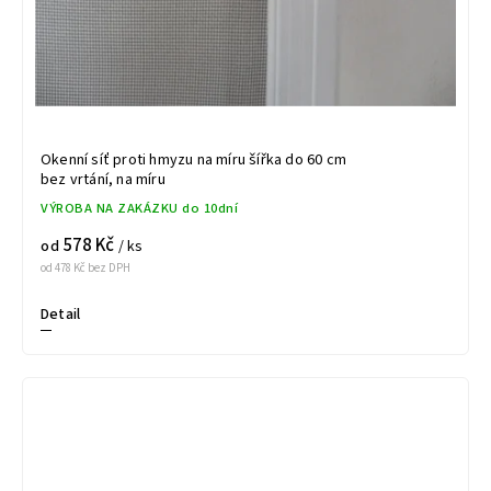
Okenní síť proti hmyzu na míru šířka do 60 cm
bez vrtání, na míru
VÝROBA NA ZAKÁZKU do 10dní
578 Kč
od
/ ks
od 478 Kč bez DPH
Detail