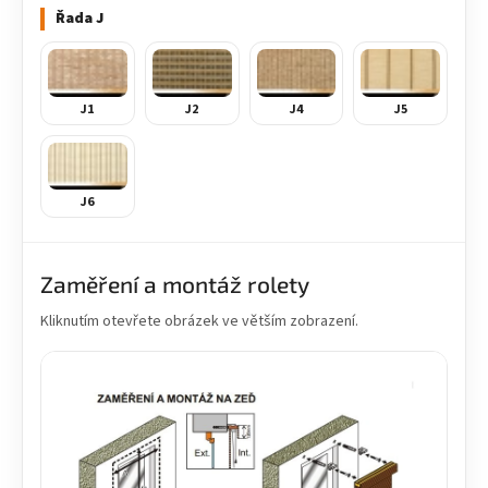
Řada J
J1
J2
J4
J5
J6
Zaměření a montáž rolety
Kliknutím otevřete obrázek ve větším zobrazení.