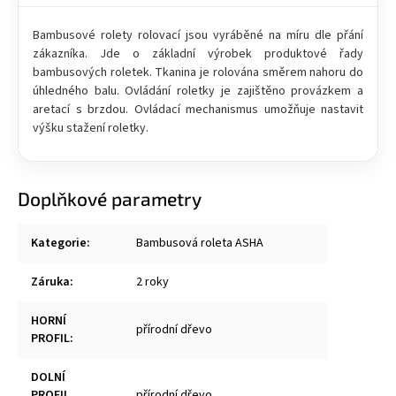
Bambusové rolety rolovací jsou vyráběné na míru dle přání
zákazníka. Jde o základní výrobek produktové řady
bambusových roletek. Tkanina je rolována směrem nahoru do
úhledného balu. Ovládání roletky je zajištěno provázkem a
aretací s brzdou. Ovládací mechanismus umožňuje nastavit
výšku stažení roletky.
Doplňkové parametry
Kategorie
:
Bambusová roleta ASHA
Záruka
:
2 roky
HORNÍ
přírodní dřevo
PROFIL
:
DOLNÍ
PROFIL
přírodní dřevo