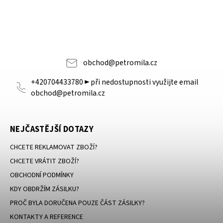
obchod
@
petromila.cz
+420704433780 ► při nedostupnosti využijte email
obchod@petromila.cz
NEJČASTĚJŠÍ DOTAZY
CHCETE REKLAMOVAT ZBOŽÍ?
CHCETE VRÁTIT ZBOŽÍ?
OBCHODNÍ PODMÍNKY
KDY OBDRŽÍM ZÁSILKU?
PROČ BYLA DORUČENA POUZE ČÁST ZÁSILKY?
KONTAKTY A REFERENCE