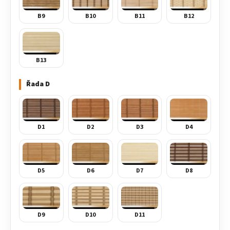
B9
B10
B11
B12
B13
Řada D
D1
D2
D3
D4
D5
D6
D7
D8
D9
D10
D11