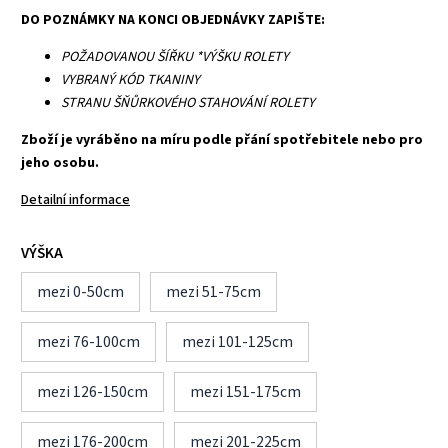
DO POZNÁMKY NA KONCI OBJEDNÁVKY ZAPIŠTE:
POŽADOVANOU ŠÍŘKU *VÝŠKU ROLETY
VYBRANÝ KÓD TKANINY
STRANU ŠŇŮRKOVÉHO STAHOVÁNÍ ROLETY
Zboží je vyráběno na míru podle přání spotřebitele nebo pro
jeho osobu.
Detailní informace
VÝŠKA
mezi 0-50cm
mezi 51-75cm
mezi 76-100cm
mezi 101-125cm
mezi 126-150cm
mezi 151-175cm
mezi 176-200cm
mezi 201-225cm