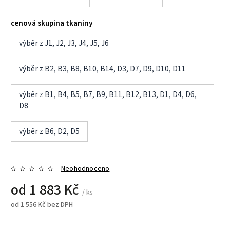
cenová skupina tkaniny
výběr z J1, J2, J3, J4, J5, J6
výběr z B2, B3, B8, B10, B14, D3, D7, D9, D10, D11
výběr z B1, B4, B5, B7, B9, B11, B12, B13, D1, D4, D6,
D8
výběr z B6, D2, D5
Neohodnoceno
od
1 883 Kč
/ ks
od
1 556 Kč
bez DPH