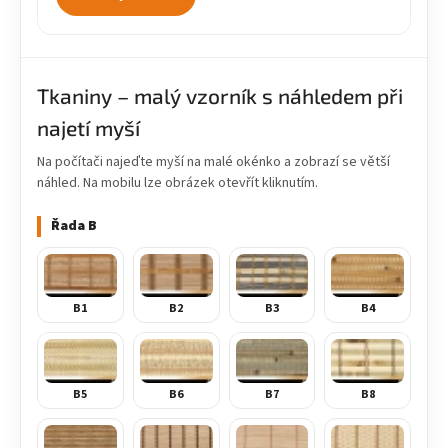
Tkaniny – malý vzorník s náhledem při
najetí myší
Na počítači najeďte myší na malé okénko a zobrazí se větší
náhled. Na mobilu lze obrázek otevřít kliknutím.
Řada B
B1
B2
B3
B4
B5
B6
B7
B8