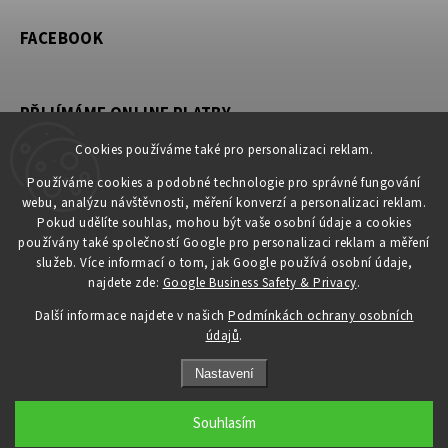
FACEBOOK
PŘIJÍMÁME ONLINE PLATBY
Cookies používáme také pro personalizaci reklam.
Používáme cookies a podobné technologie pro správné fungování
webu, analýzu návštěvnosti, měření konverzí a personalizaci reklam.
KONTAKT
Pokud udělíte souhlas, mohou být vaše osobní údaje a cookies
používány také společností Google pro personalizaci reklam a měření
obchod
@
petromila.cz
služeb. Více informací o tom, jak Google používá osobní údaje,
+420704433780 ► při nedostupnosti využijte email
najdete zde:
Google Business Safety & Privacy
.
obchod@petromila.cz
Další informace najdete v našich
Podmínkách ochrany osobních
údajů
.
Nastavení
Souhlasím
Copyright 2026
PETROMILA.cz
. Všechna práva vyhrazena.