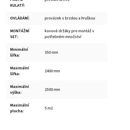
KULATÝ
:
OVLÁDÁNÍ
:
provázek s brzdou a hruškou
MONTÁŽNÍ
kovové držáky pro montáž v
SET
:
potřebném množství
Minimální
350 mm
šířka
:
Maximální
2400 mm
šířka
:
Maximální
2500 mm
výška
:
Maximální
5 m2
plocha
: