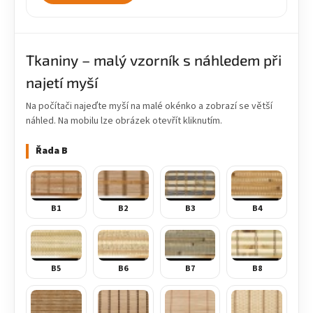
Tkaniny – malý vzorník s náhledem při
najetí myší
Na počítači najeďte myší na malé okénko a zobrazí se větší
náhled. Na mobilu lze obrázek otevřít kliknutím.
Řada B
B1
B2
B3
B4
B5
B6
B7
B8