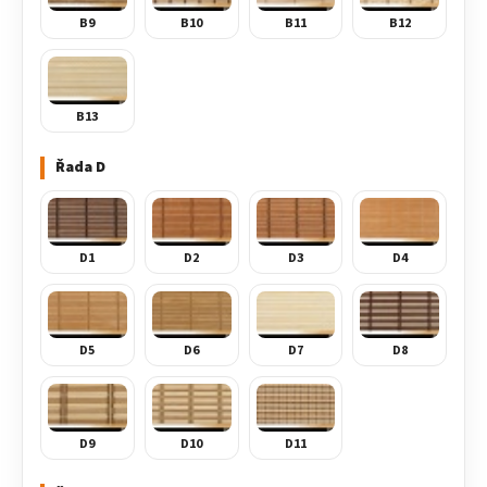
B9
B10
B11
B12
B13
Řada D
D1
D2
D3
D4
D5
D6
D7
D8
D9
D10
D11