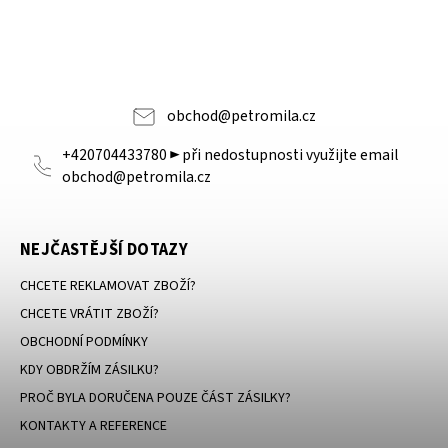
obchod
@
petromila.cz
+420704433780 ► při nedostupnosti využijte email
obchod@petromila.cz
NEJČASTĚJŠÍ DOTAZY
CHCETE REKLAMOVAT ZBOŽÍ?
CHCETE VRÁTIT ZBOŽÍ?
OBCHODNÍ PODMÍNKY
KDY OBDRŽÍM ZÁSILKU?
PROČ BYLA DORUČENA POUZE ČÁST ZÁSILKY?
KONTAKTY A REFERENCE