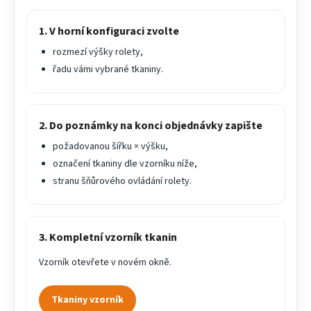
1. V horní konfiguraci zvolte
rozmezí výšky rolety,
řadu vámi vybrané tkaniny.
2. Do poznámky na konci objednávky zapište
požadovanou šířku × výšku,
označení tkaniny dle vzorníku níže,
stranu šňůrového ovládání rolety.
3. Kompletní vzorník tkanin
Vzorník otevřete v novém okně.
Tkaniny vzorník