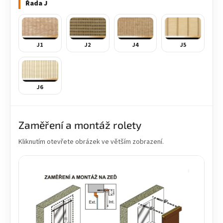
Řada J
J1
J2
J4
J5
J6
Zaměření a montáž rolety
Kliknutím otevřete obrázek ve větším zobrazení.