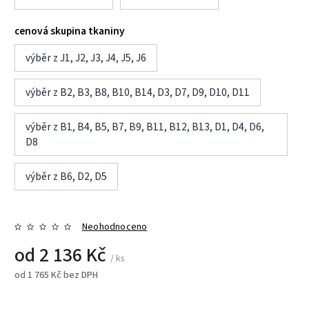
cenová skupina tkaniny
výběr z J1, J2, J3, J4, J5, J6
výběr z B2, B3, B8, B10, B14, D3, D7, D9, D10, D11
výběr z B1, B4, B5, B7, B9, B11, B12, B13, D1, D4, D6,
D8
výběr z B6, D2, D5
Neohodnoceno
od
2 136 Kč
/ ks
od
1 765 Kč
bez DPH