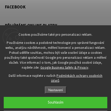
FACEBOOK
PŘIJÍMÁME ONLINE PLATBY
Cookies používáme také pro personalizaci reklam.
Používáme cookies a podobné technologie pro správné fungování
webu, analýzu návštěvnosti, měření konverzí a personalizaci reklam.
KONTAKT
Pokud udělíte souhlas, mohou být vaše osobní údaje a cookies
používány také společností Google pro personalizaci reklam a měření
obchod
@
petromila.cz
služeb. Více informací o tom, jak Google používá osobní údaje,
+420704433780 ► při nedostupnosti využijte email
najdete zde:
Google Business Safety & Privacy
.
obchod@petromila.cz
Další informace najdete v našich
Podmínkách ochrany osobních
údajů
.
Nastavení
Souhlasím
Copyright 2026
PETROMILA.cz
. Všechna práva vyhrazena.
Upravit nastavení cookies