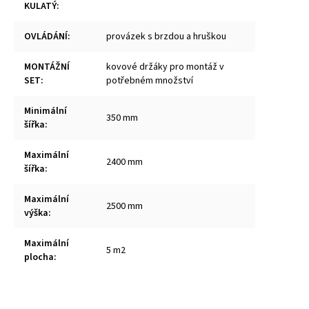
KULATÝ
:
OVLÁDÁNÍ
:
provázek s brzdou a hruškou
MONTÁŽNÍ
kovové držáky pro montáž v
SET
:
potřebném množství
Minimální
350 mm
šířka
:
Maximální
2400 mm
šířka
:
Maximální
2500 mm
výška
:
Maximální
5 m2
plocha
: