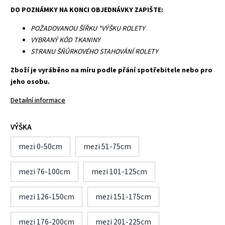
DO POZNÁMKY NA KONCI OBJEDNÁVKY ZAPIŠTE:
POŽADOVANOU ŠÍŘKU *VÝŠKU ROLETY
VYBRANÝ KÓD TKANINY
STRANU ŠŇŮRKOVÉHO STAHOVÁNÍ ROLETY
Zboží je vyráběno na míru podle přání spotřebitele nebo pro
jeho osobu.
Detailní informace
VÝŠKA
mezi 0-50cm
mezi 51-75cm
mezi 76-100cm
mezi 101-125cm
mezi 126-150cm
mezi 151-175cm
mezi 176-200cm
mezi 201-225cm