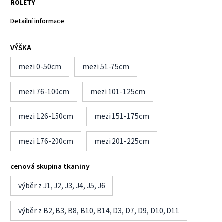
ROLETY
Detailní informace
VÝŠKA
mezi 0-50cm
mezi 51-75cm
mezi 76-100cm
mezi 101-125cm
mezi 126-150cm
mezi 151-175cm
mezi 176-200cm
mezi 201-225cm
cenová skupina tkaniny
výběr z J1, J2, J3, J4, J5, J6
výběr z B2, B3, B8, B10, B14, D3, D7, D9, D10, D11