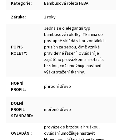
Kategorie
:
Bambusová roleta FEBA
Záruka
:
2 roky
Jedná se o elegantní typ
bambusové roletky. Tkanina se
postupně skládá v horizontálních
POPIS
pruzích za sebou, čimž vzniká
ROLETY
:
pravidelné řasení. Ovládání je
zajištěno provázkem a aretací s
brzdou, což umožňuje nastavit
výšku stažení tkaniny.
HORNÍ
přírodní dřevo
PROFIL
:
DOLNÍ
PROFIL
mořené dřevo
STANDARD
:
provázek s brzdou a hruškou,
OVLÁDÁNÍ
:
ovládání umožňuje nastavit
libovolnou výšku stažení tkaniny.