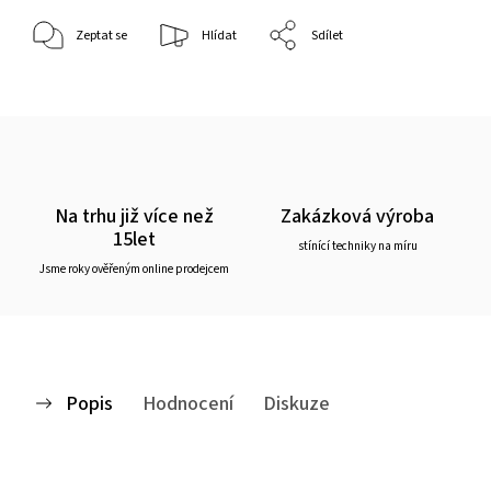
Zeptat se
Hlídat
Sdílet
Na trhu již více než
Zakázková výroba
15let
stínící techniky na míru
Jsme roky ověřeným online prodejcem
Popis
Hodnocení
Diskuze
Jedná se o elegantní typ bambusové roletky. Tkanina se postupně skládá v horizontálních pruzích za sebou, čímž vzniká pravidelné řasení. Ovládání je zajištěno provázkem a aretací s brzdou, což umožňuje nastavit výšku stažení tkaniny.