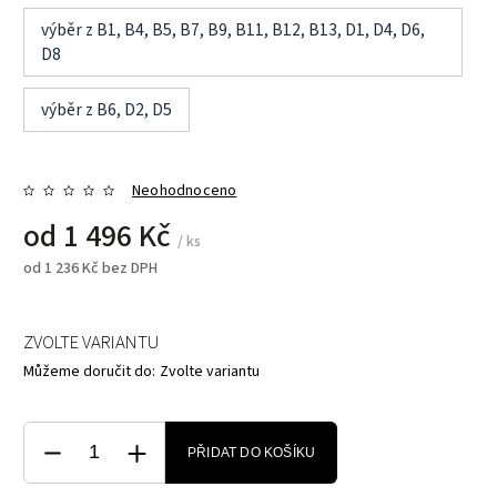
výběr z B1, B4, B5, B7, B9, B11, B12, B13, D1, D4, D6,
D8
výběr z B6, D2, D5
Neohodnoceno
od
1 496 Kč
/ ks
od
1 236 Kč
bez DPH
ZVOLTE VARIANTU
Můžeme doručit do:
Zvolte variantu
PŘIDAT DO KOŠÍKU