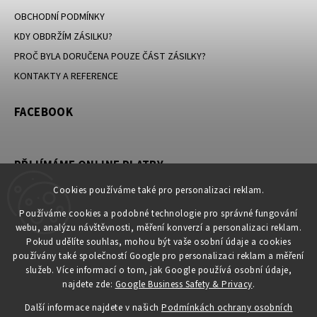
OBCHODNÍ PODMÍNKY
KDY OBDRŽÍM ZÁSILKU?
PROČ BYLA DORUČENA POUZE ČÁST ZÁSILKY?
KONTAKTY A REFERENCE
FACEBOOK
PŘIJÍMÁME ONLINE PLATBY
Cookies používáme také pro personalizaci reklam.
Používáme cookies a podobné technologie pro správné fungování
webu, analýzu návštěvnosti, měření konverzí a personalizaci reklam.
KONTAKT
Pokud udělíte souhlas, mohou být vaše osobní údaje a cookies
používány také společností Google pro personalizaci reklam a měření
obchod
@
petromila.cz
služeb. Více informací o tom, jak Google používá osobní údaje,
+420704433780 ► při nedostupnosti využijte email
najdete zde:
Google Business Safety & Privacy
.
obchod@petromila.cz
Další informace najdete v našich
Podmínkách ochrany osobních