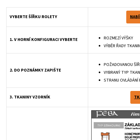
VYBERTE ŠÍŘKU ROLETY
NABÍ
ROZMEZÍ VÝŠKY
1. V HORNÍ KONFIGURACI VYBERTE
VÝBĚR ŘADY TKANI
POŽADOVANOU ŠÍŘ
2. DO POZNÁMKY ZAPIŠTE
VYBRANÝ TYP TKAN
STRANU OVLÁDÁNÍ
3. TKANINY VZORNÍK
TK