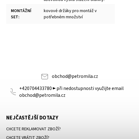
MONTÁŽNÍ
kovové držáky pro montáž v
SET
:
potřebném množství
obchod
@
petromila.cz
+420704433780 ► při nedostupnosti využijte email
obchod@petromila.cz
NEJČASTĚJŠÍ DOTAZY
CHCETE REKLAMOVAT ZBOŽÍ?
CHCETE VRÁTIT ZBOŽÍ?