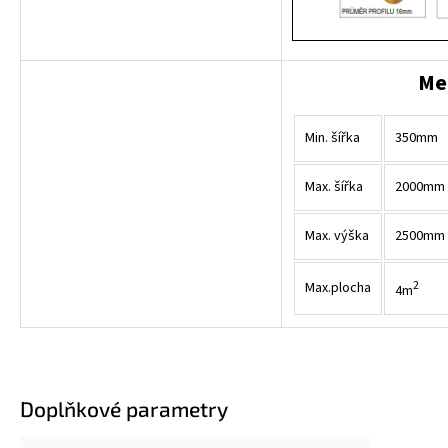
Me
Min. šířka
350mm
Max. šířka
2000mm
Max. výška
2500mm
2
Max.plocha
4m
Doplňkové parametry