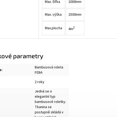
Max. šířka
2000mm
Max. výška
2500mm
2
Max.plocha
4m
kové parametry
Bambusová roleta
e
:
FEBA
2 roky
Jedná se o
elegantní typ
bambusové roletky.
Tkanina se
postupně skládá v