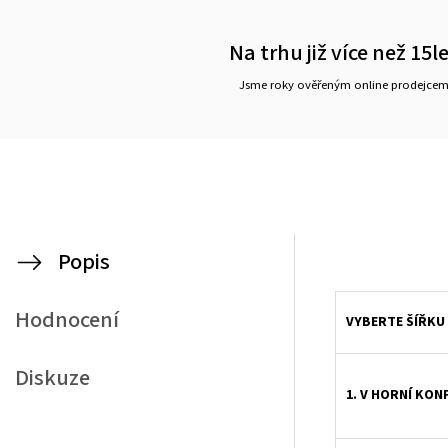
Na trhu již více než 15l
Jsme roky ověřeným online prodejce
Popis
Jedná se o elegantní typ bambusové roletky. Tkanina se postupně skládá v horizontálních pruzích za sebou, čímž vzniká pravidelné řasení. Ovládání je zajištěno prov
Hodnocení
VYBERTE ŠÍŘKU
Diskuze
1. V HORNÍ KON