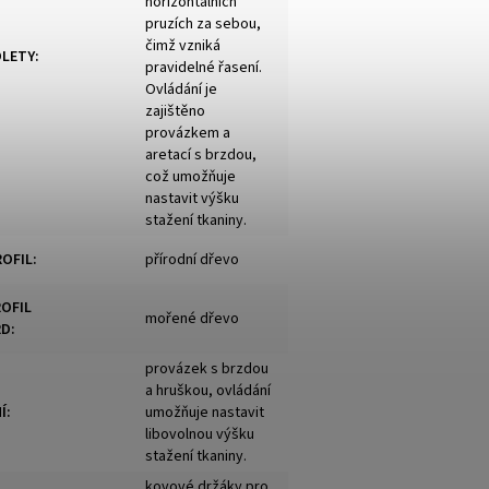
horizontálních
pruzích za sebou,
čimž vzniká
OLETY
:
pravidelné řasení.
Ovládání je
zajištěno
provázkem a
aretací s brzdou,
což umožňuje
nastavit výšku
stažení tkaniny.
ROFIL
:
přírodní dřevo
ROFIL
mořené dřevo
RD
:
provázek s brzdou
a hruškou, ovládání
Í
:
umožňuje nastavit
libovolnou výšku
stažení tkaniny.
kovové držáky pro