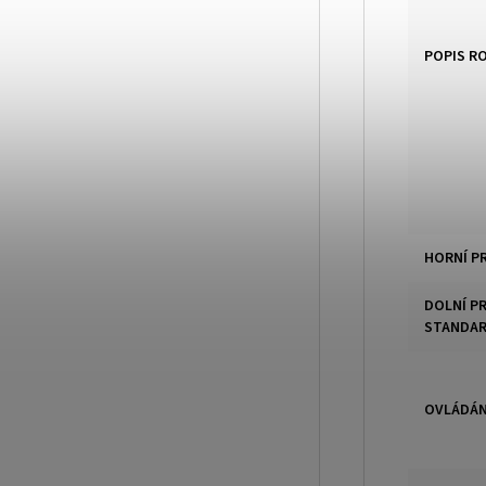
POPIS R
HORNÍ P
DOLNÍ P
STANDA
OVLÁDÁN