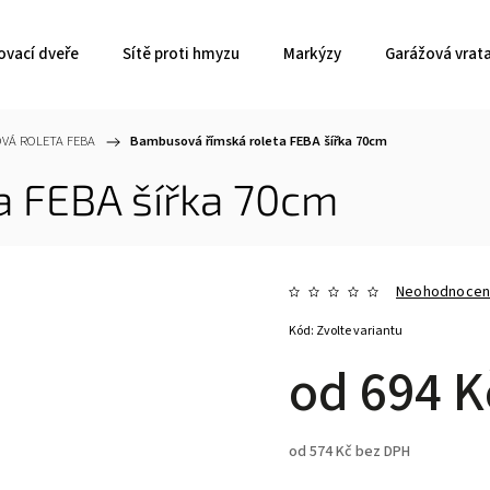
ovací dveře
Sítě proti hmyzu
Markýzy
Garážová vrat
VÁ ROLETA FEBA
/
Bambusová římská roleta FEBA šířka 70cm
a FEBA šířka 70cm
Neohodnoce
Kód:
Zvolte variantu
od
694 K
od
574 Kč
bez DPH