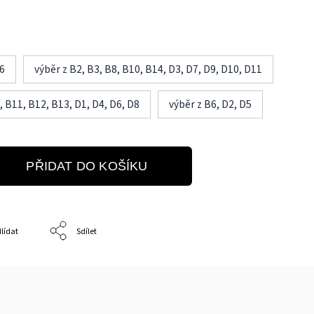
J6
výběr z B2, B3, B8, B10, B14, D3, D7, D9, D10, D11
, B11, B12, B13, D1, D4, D6, D8
výběr z B6, D2, D5
PŘIDAT DO KOŠÍKU
lídat
Sdílet