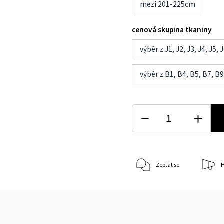
mezi 201-225cm
cenová skupina tkaniny
výběr z J1, J2, J3, J4, J5, 
výběr z B1, B4, B5, B7, B9
Zeptat se
H