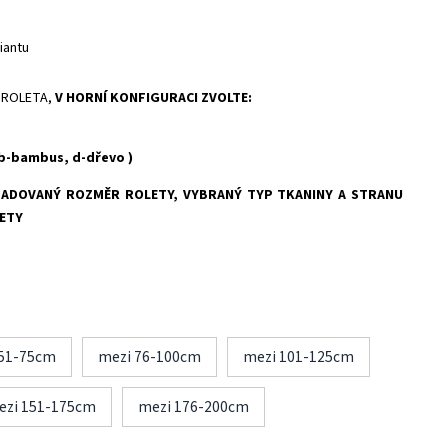
iantu
 ROLETA,
V HORNÍ KONFIGURACI ZVOLTE:
 b-bambus, d-dřevo )
ADOVANÝ ROZMĚR ROLETY, VYBRANÝ TYP TKANINY A STRANU
ETY
 51-75cm
mezi 76-100cm
mezi 101-125cm
ezi 151-175cm
mezi 176-200cm