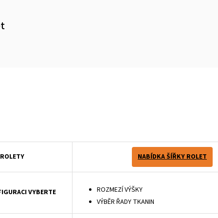
et
m
ázkem a aretací s brzdou, což umožňuje nastavit výšku stažení tkaniny.
 ROLETY
NABÍDKA ŠÍŘKY ROLET
ROZMEZÍ VÝŠKY
FIGURACI VYBERTE
VÝBĚR ŘADY TKANIN