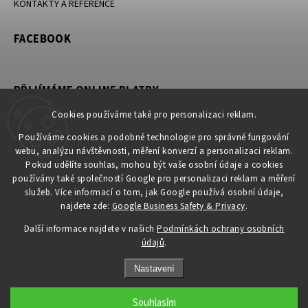
KONTAKTY A REFERENCE
FACEBOOK
PŘIJÍMÁME ONLINE PLATBY
Cookies používáme také pro personalizaci reklam.
Používáme cookies a podobné technologie pro správné fungování
webu, analýzu návštěvnosti, měření konverzí a personalizaci reklam.
KONTAKT
Pokud udělíte souhlas, mohou být vaše osobní údaje a cookies
používány také společností Google pro personalizaci reklam a měření
obchod
@
petromila.cz
služeb. Více informací o tom, jak Google používá osobní údaje,
+420704433780 ► při nedostupnosti využijte email
najdete zde:
Google Business Safety & Privacy
.
obchod@petromila.cz
Další informace najdete v našich
Podmínkách ochrany osobních
údajů
.
Nastavení
Souhlasím