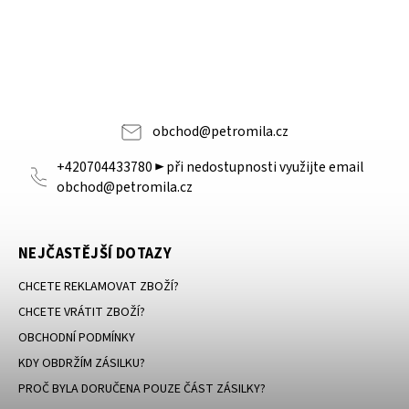
obchod
@
petromila.cz
+420704433780 ► při nedostupnosti využijte email
obchod@petromila.cz
NEJČASTĚJŠÍ DOTAZY
CHCETE REKLAMOVAT ZBOŽÍ?
CHCETE VRÁTIT ZBOŽÍ?
OBCHODNÍ PODMÍNKY
KDY OBDRŽÍM ZÁSILKU?
PROČ BYLA DORUČENA POUZE ČÁST ZÁSILKY?