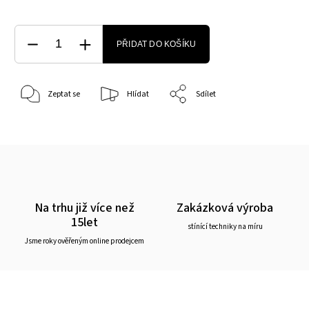
PŘIDAT DO KOŠÍKU
Zeptat se
Hlídat
Sdílet
Na trhu již více než
Zakázková výroba
15let
stínící techniky na míru
Jsme roky ověřeným online prodejcem