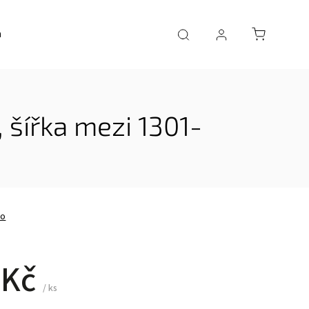
a
AKČNÍ ZBOŽÍ
 šířka mezi 1301-
no
 Kč
/ ks