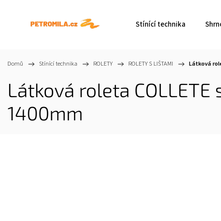
Stínící technika
Shrn
Domů
/
Stínící technika
/
ROLETY
/
ROLETY S LIŠTAMI
/
Látková rol
Látková roleta COLLETE s
1400mm