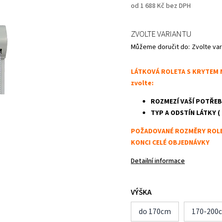
od
1 688 Kč
bez DPH
ZVOLTE VARIANTU
Můžeme doručit do:
Zvolte var
LÁTKOVÁ ROLETA S KRYTEM NÁ
zvolte:
ROZMEZÍ VAŠÍ POTŘEB
TYP A ODSTÍN LÁTKY ( 1s
POŽADOVANÉ ROZMĚRY ROLET
KONCI CELÉ OBJEDNÁVKY
Detailní informace
VÝŠKA
do 170cm
170-200