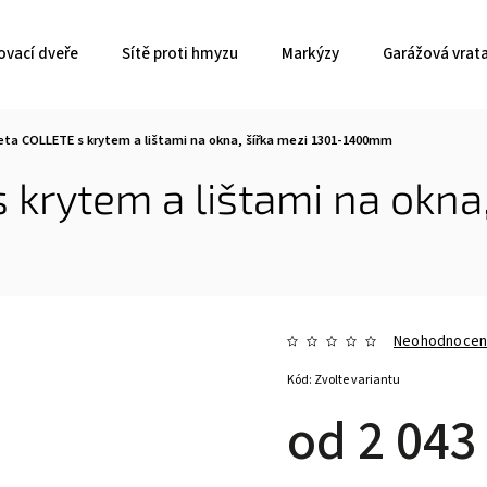
ovací dveře
Sítě proti hmyzu
Markýzy
Garážová vrat
eta COLLETE s krytem a lištami na okna, šířka mezi 1301-1400mm
 krytem a lištami na okna,
Neohodnoce
Kód:
Zvolte variantu
od
2 043