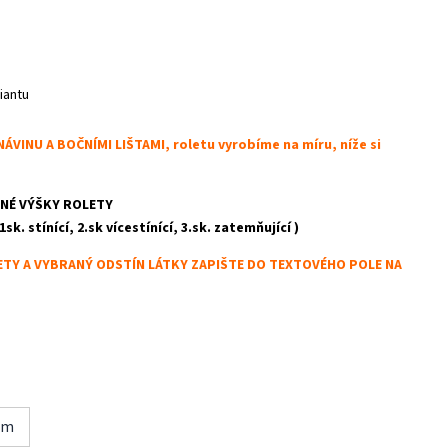
iantu
VINU A BOČNÍMI LIŠTAMI, roletu vyrobíme na míru, níže si
NÉ VÝŠKY ROLETY
k. stínící, 2.sk vícestínící, 3.sk. zatemňující )
Y A VYBRANÝ ODSTÍN LÁTKY ZAPIŠTE DO TEXTOVÉHO POLE NA
cm