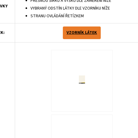
PŘESNOU ŠÍŘKU A VÝŠKU DLE ZAMĚŘENÍ NÍŽE
ÁVKY
VYBRANÝ ODSTÍN LÁTKY DLE VZORNÍKU NÍŽE
STRANU OVLÁDÁNÍ ŘETÍZKEM
EK:
VZORNÍK LÁTEK