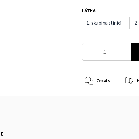
LÁTKA
1. skupina stínící
2.
Zeptat se
H
et