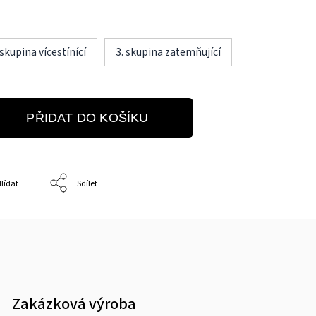
 skupina vícestínící
3. skupina zatemňující
PŘIDAT DO KOŠÍKU
lídat
Sdílet
Zakázková výroba