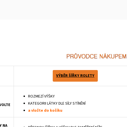
m
VÝBĚR ŠÍŘKY ROLETY
ROZMEZÍ VÝŠKY
KATEGORII LÁTKY DLE SÍLY STÍNĚNÍ
VOLTE
a vložte do košíku
Y NA