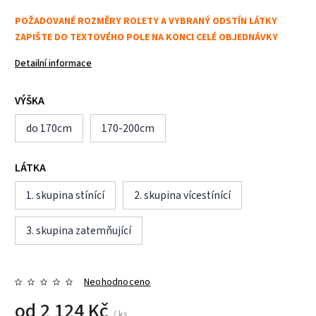
POŽADOVANÉ ROZMĚRY ROLETY A VYBRANÝ ODSTÍN LÁTKY
ZAPIŠTE DO TEXTOVÉHO POLE NA KONCI CELÉ OBJEDNÁVKY
Detailní informace
VÝŠKA
do 170cm
170-200cm
LÁTKA
1. skupina stínící
2. skupina vícestínící
3. skupina zatemňující
Neohodnoceno
od
2 124 Kč
/ ks