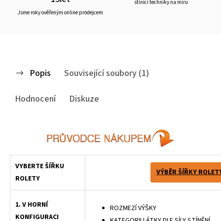
stínící techniky na míru
Jsme roky ověřeným online prodejcem
Popis
Související soubory (1)
Hodnocení
Diskuze
VYBERTE ŠÍŘKU
VÝBĚR ŠÍŘKY ROLET
ROLETY
1. V HORNÍ
ROZMEZÍ VÝŠKY
KONFIGURACI
KATEGORII LÁTKY DLE SÍLY STÍNĚNÍ