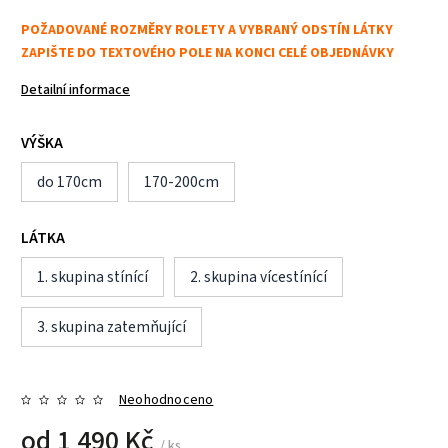
POŽADOVANÉ ROZMĚRY ROLETY A VYBRANÝ ODSTÍN LÁTKY
ZAPIŠTE DO TEXTOVÉHO POLE NA KONCI CELÉ OBJEDNÁVKY
Detailní informace
VÝŠKA
do 170cm
170-200cm
LÁTKA
1. skupina stínící
2. skupina vícestínící
3. skupina zatemňující
Neohodnoceno
od
1 490 Kč
/ ks