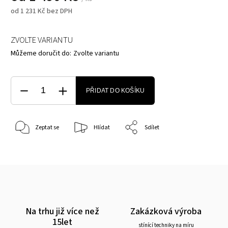
od
1 231 Kč
bez DPH
ZVOLTE VARIANTU
Můžeme doručit do:
Zvolte variantu
PŘIDAT DO KOŠÍKU
Zeptat se
Hlídat
Sdílet
Na trhu již více než
Zakázková výroba
15let
stínící techniky na míru