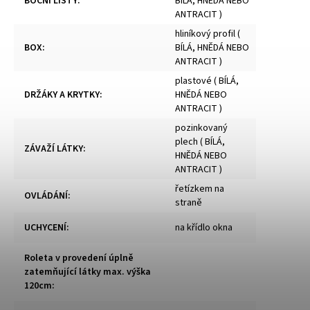
BOČNÍ LIŠTY
:
BÍLÁ, HNĚDÁ NEBO
ANTRACIT )
hliníkový profil (
BOX
:
BÍLÁ, HNĚDÁ NEBO
ANTRACIT )
plastové ( BÍLÁ,
DRŽÁKY A KRYTKY
:
HNĚDÁ NEBO
ANTRACIT )
pozinkovaný
plech ( BÍLÁ,
ZÁVAŽÍ LÁTKY
:
HNĚDÁ NEBO
ANTRACIT )
řetízkem na
OVLÁDÁNÍ
:
straně
UCHYCENÍ
:
na křídlo okna
Roleta v provedení úplně
zatemňující látky max. výška
120cm
: