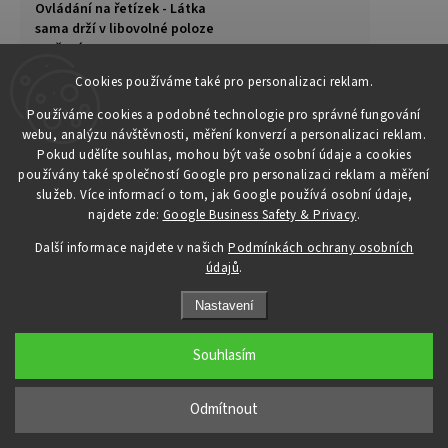
Ovládání na řetízek - Látka
sama drží v libovolné poloze
stažení.
:
Cookies používáme také pro personalizaci reklam.
Montáž na křídlo okna -
roleta určená pro plastová
Používáme cookies a podobné technologie pro správné fungování
okna a eurookna.
:
webu, analýzu návštěvnosti, měření konverzí a personalizaci reklam.
Pokud udělíte souhlas, mohou být vaše osobní údaje a cookies
používány také společností Google pro personalizaci reklam a měření
Boční lišty přilepené na
služeb. Více informací o tom, jak Google používá osobní údaje,
zasklívací lišty okna pomocí
najdete zde:
Google Business Safety & Privacy
.
speciální pásky.
:
Další informace najdete v našich
Podmínkách ochrany osobních
Horní kryt uchycen na šrouby
údajů
.
do zasklívacích lišt okna.
:
Nastavení
Roleta snižuje světlost rámu
okenního křídla - horní kryt
Souhlasím
přesahuje přes sklo cca o
5cm
:
Odmítnout