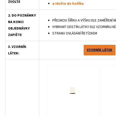
ZVOLTE
a vložte do košíku
2. DO POZNÁMKY
PŘESNOU ŠÍŘKU A VÝŠKU DLE ZAMĚŘENÍ N
NA KONCI
VYBRANÝ ODSTÍN LÁTKY DLE VZORNÍKU NÍ
OBJEDNÁVKY
STRANU OVLÁDÁNÍ ŘETÍZKEM
ZAPIŠTE
3. VZORNÍK
VZORNÍK LÁTEK
LÁTEK: