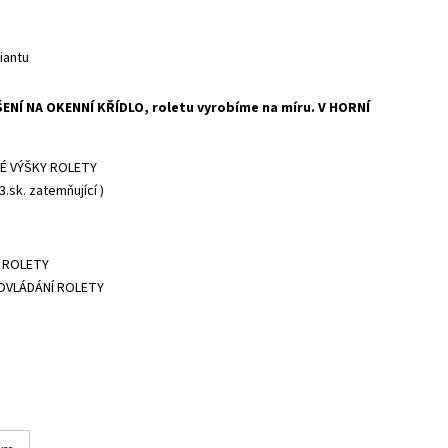
iantu
ENÍ NA OKENNÍ KŘÍDLO, roletu vyrobíme na míru. V HORNÍ
É VÝŠKY ROLETY
3.sk. zatemňující )
 ROLETY
OVLÁDÁNÍ ROLETY