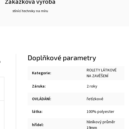
Zakázková výroba
stínící techniky na míru
Doplňkové parametry
a
ROLETY LÁTKOVÉ
Kategorie
:
NA ZAVĚŠENÍ
Záruka
:
2 roky
OVLÁDÁNÍ
:
řetízkové
látka
:
100% polyester
hliníkový průměr
hřídel
:
19mm