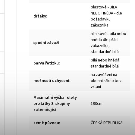
plastové - BÍLÁ
NEBO HNĚDÁ - dle
držáky
:
požadavku
zákazníka
hliníkové - bílá nebo
hnědá dle přání
spodní závaží
:
zákazníka,
standardně bílá
bílá nebo hnědá,
barva řetízku
:
standardně bílá
na zavěšení na
možnosti uchycení
:
okenní křídlo bez
vrtání
Maximální výška rolety
pro látky 3. skupiny
190cm
zatemňující
:
země původu
:
ČESKÁ REPUBLIKA