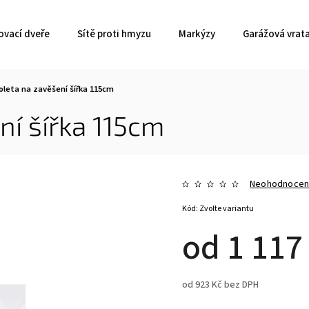
ovací dveře
Sítě proti hmyzu
Markýzy
Garážová vrat
oleta na zavěšení šířka 115cm
ní šířka 115cm
Neohodnoce
Kód:
Zvolte variantu
od
1 117
od
923 Kč
bez DPH