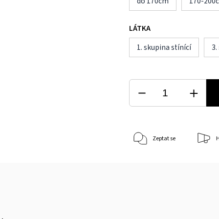
do 170cm
170-200
LÁTKA
1. skupina stínící
3.
Zeptat se
H