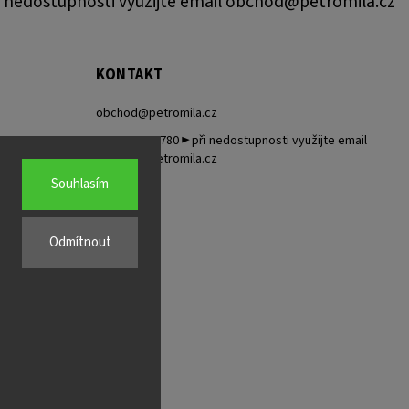
 nedostupnosti využijte email obchod@petromila.cz
KONTAKT
obchod
@
petromila.cz
+420704433780 ► při nedostupnosti využijte email
obchod@petromila.cz
Souhlasím
Odmítnout