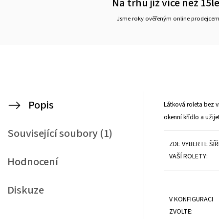
Na trhu již více než 15l
Jsme roky ověřeným online prodejce
Popis
Látková roleta bez v
okenní křídlo a užij
Související soubory (1)
ZDE VYBERTE ŠÍ
VAŠÍ ROLETY:
Hodnocení
Diskuze
V KONFIGURACI
ZVOLTE: