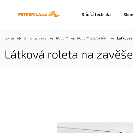
Stínící technika
Shrn
Domů
/
Stínící technika
/
ROLETY
/
ROLETY BEZ VRTÁNÍ
/
Látková r
Látková roleta na zavěše