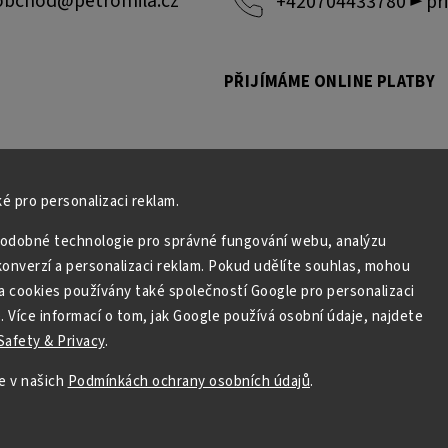
obchod
@
petromila.cz
+420704433780 ► při
PŘIJÍMÁME ONLINE PLATBY
é pro personalizaci reklam.
odobné technologie pro správné fungování webu, analýzu
onverzí a personalizaci reklam. Pokud udělíte souhlas, mohou
a cookies používány také společností Google pro personalizaci
. Více informací o tom, jak Google používá osobní údaje, najdete
afety & Privacy
.
Copyright 2026
PETROMILA.cz
. Všechna práva vyhrazena.
e v našich
Podmínkách ochrany osobních údajů
.
Upravit nastavení cookies
Grafický návrh vytvořil a nakódoval
Shoptak.cz