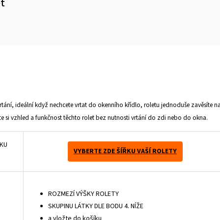
et
m
rtání, ideální když nechcete vrtat do okenního křídlo, roletu jednoduše zavěsíte n
ete si vzhled a funkčnost těchto rolet bez nutnosti vrtání do zdi nebo do okna.
ŘKU
VYBERTE ZDE ŠÍŘKU VAŠÍ ROLETY
ROZMEZÍ VÝŠKY ROLETY
SKUPINU LÁTKY DLE BODU 4. NÍŽE
a vložte do košíku