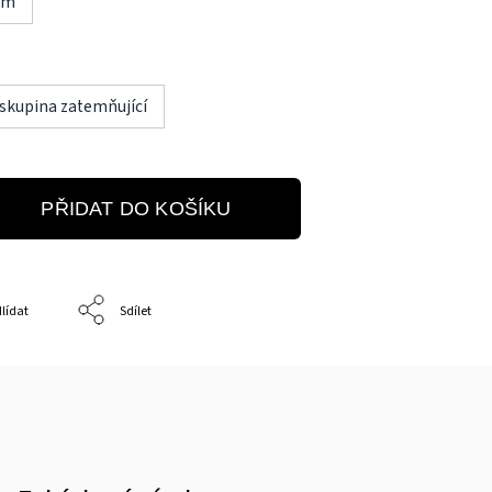
cm
 skupina zatemňující
PŘIDAT DO KOŠÍKU
lídat
Sdílet