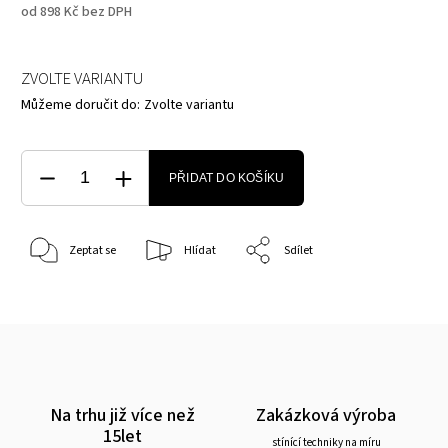
od
898 Kč
bez DPH
ZVOLTE VARIANTU
Můžeme doručit do:
Zvolte variantu
PŘIDAT DO KOŠÍKU
Zeptat se
Hlídat
Sdílet
Na trhu již více než
Zakázková výroba
15let
stínící techniky na míru