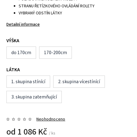
STRANU ŘETÍZKOVÉHO OVLÁDÁNÍ ROLETY
VYBRANÝ ODSTÍN LÁTKY
Detailní informace
VÝŠKA
do 170cm
170-200cm
LÁTKA
1. skupina stínící
2. skupina vícestínící
3. skupina zatemňující
Neohodnoceno
od
1 086 Kč
/ ks