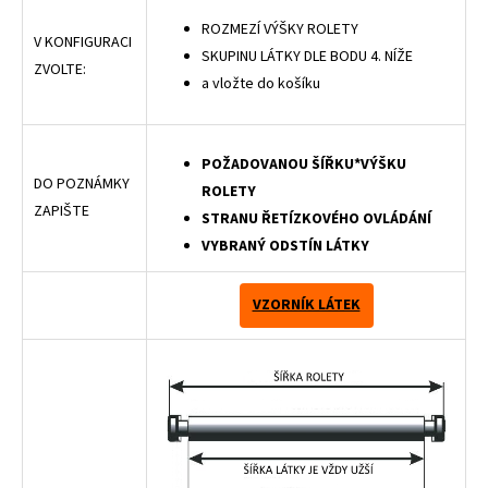
ROZMEZÍ VÝŠKY ROLETY
V KONFIGURACI
SKUPINU LÁTKY DLE BODU 4. NÍŽE
ZVOLTE:
a vložte do košíku
POŽADOVANOU ŠÍŘKU*VÝŠKU
DO POZNÁMKY
ROLETY
ZAPIŠTE
STRANU ŘETÍZKOVÉHO OVLÁDÁNÍ
VYBRANÝ ODSTÍN LÁTKY
VZORNÍK LÁTEK