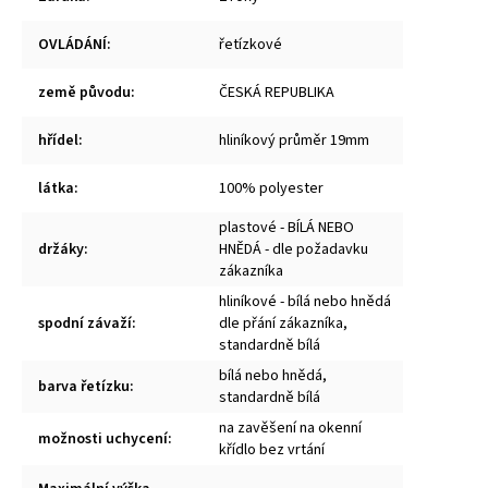
OVLÁDÁNÍ
:
řetízkové
země původu
:
ČESKÁ REPUBLIKA
hřídel
:
hliníkový průměr 19mm
látka
:
100% polyester
plastové - BÍLÁ NEBO
držáky
:
HNĚDÁ - dle požadavku
zákazníka
hliníkové - bílá nebo hnědá
spodní závaží
:
dle přání zákazníka,
standardně bílá
bílá nebo hnědá,
barva řetízku
:
standardně bílá
na zavěšení na okenní
možnosti uchycení
:
křídlo bez vrtání