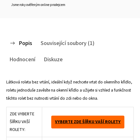
Jsme roky ověřeným online prodejcem
Popis
Související soubory (1)
Hodnocení
Diskuze
Látková roleta bez vrtání, ideální když nechcete vrtat do okenního křídlo,
roletu jednoduše zavěsíte na okenní křídlo a užijete si vzhled a funkčnost
těchto rolet bez nutnosti vrtání do zdi nebo do okna.
ZDE VYBERTE
ŠÍŘKU VAŠÍ
VYBERTE ZDE ŠÍŘKU VAŠÍ ROLETY
ROLETY: