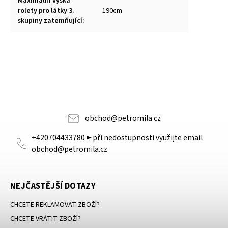
Maximální výška
rolety pro látky 3.
190cm
skupiny zatemňující
:
obchod
@
petromila.cz
+420704433780 ► při nedostupnosti využijte email
obchod@petromila.cz
NEJČASTĚJŠÍ DOTAZY
CHCETE REKLAMOVAT ZBOŽÍ?
CHCETE VRÁTIT ZBOŽÍ?