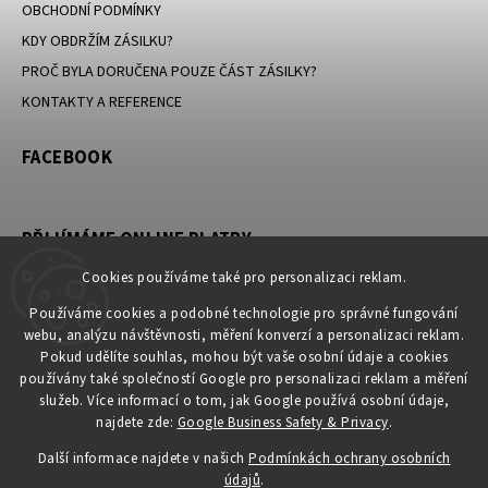
OBCHODNÍ PODMÍNKY
KDY OBDRŽÍM ZÁSILKU?
PROČ BYLA DORUČENA POUZE ČÁST ZÁSILKY?
KONTAKTY A REFERENCE
FACEBOOK
PŘIJÍMÁME ONLINE PLATBY
Cookies používáme také pro personalizaci reklam.
Používáme cookies a podobné technologie pro správné fungování
webu, analýzu návštěvnosti, měření konverzí a personalizaci reklam.
KONTAKT
Pokud udělíte souhlas, mohou být vaše osobní údaje a cookies
používány také společností Google pro personalizaci reklam a měření
obchod
@
petromila.cz
služeb. Více informací o tom, jak Google používá osobní údaje,
+420704433780 ► při nedostupnosti využijte email
najdete zde:
Google Business Safety & Privacy
.
obchod@petromila.cz
Další informace najdete v našich
Podmínkách ochrany osobních
údajů
.