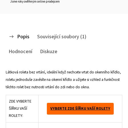
Jsme roky ověřeným online prodejcem
Popis
Související soubory (1)
Hodnocení
Diskuze
Látková roleta bez vrtání, ideální když nechcete vrtat do okenního křídlo,
roletu jednoduše zavěsíte na okenní křídlo a užijete si vzhled a funkčnost
těchto rolet bez nutnosti vrtání do zdi nebo do okna.
ZDE VYBERTE
ŠÍŘKU VAŠÍ
VYBERTE ZDE ŠÍŘKU VAŠÍ ROLETY
ROLETY: