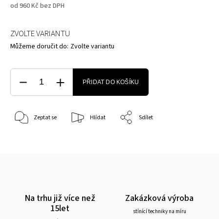
od
960 Kč
bez DPH
ZVOLTE VARIANTU
Můžeme doručit do:
Zvolte variantu
PŘIDAT DO KOŠÍKU
Zeptat se
Hlídat
Sdílet
Na trhu již více než
Zakázková výroba
15let
stínící techniky na míru