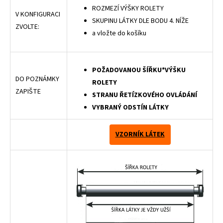
ROZMEZÍ VÝŠKY ROLETY
V KONFIGURACI
SKUPINU LÁTKY DLE BODU 4. NÍŽE
ZVOLTE:
a vložte do košíku
POŽADOVANOU ŠÍŘKU*VÝŠKU
DO POZNÁMKY
ROLETY
ZAPIŠTE
STRANU ŘETÍZKOVÉHO OVLÁDÁNÍ
VYBRANÝ ODSTÍN LÁTKY
VZORNÍK LÁTEK