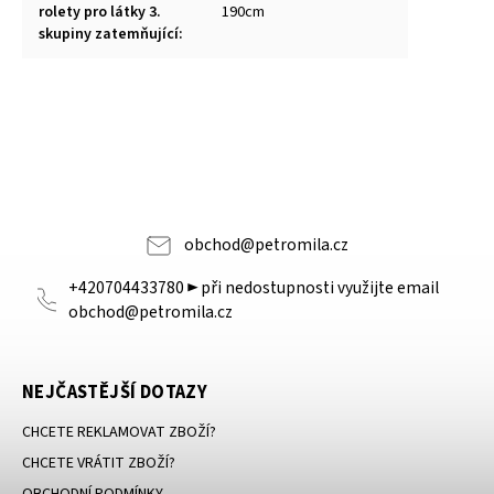
rolety pro látky 3.
190cm
skupiny zatemňující
:
obchod
@
petromila.cz
+420704433780 ► při nedostupnosti využijte email
obchod@petromila.cz
NEJČASTĚJŠÍ DOTAZY
CHCETE REKLAMOVAT ZBOŽÍ?
CHCETE VRÁTIT ZBOŽÍ?
OBCHODNÍ PODMÍNKY