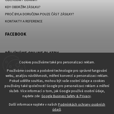
KDY OBDRŽÍM ZÁSILKU?
PROČ BYLA DORUČENA POUZE ČÁST ZÁSILKY?
KONTAKTY A REFERENCE
FACEBOOK
PŘIJÍMÁME ONLINE PLATBY
Cookies používáme také pro personalizaci reklam.
Používáme cookies a podobné technologie pro správné fungování
webu, analýzu návštěvnosti, měření konverzí a personalizaci reklam.
KONTAKT
Pokud udělíte souhlas, mohou být vaše osobní údaje a cookies
používány také společností Google pro personalizaci reklam a měření
obchod
@
petromila.cz
služeb. Více informací o tom, jak Google používá osobní údaje,
+420704433780 ► při nedostupnosti využijte email
najdete zde:
Google Business Safety & Privacy
.
obchod@petromila.cz
Další informace najdete v našich
Podmínkách ochrany osobních
údajů
.