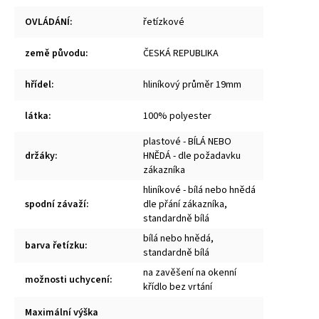
OVLÁDÁNÍ
:
řetízkové
země původu
:
ČESKÁ REPUBLIKA
hřídel
:
hliníkový průměr 19mm
látka
:
100% polyester
plastové - BÍLÁ NEBO
držáky
:
HNĚDÁ - dle požadavku
zákazníka
hliníkové - bílá nebo hnědá
spodní závaží
:
dle přání zákazníka,
standardně bílá
bílá nebo hnědá,
barva řetízku
:
standardně bílá
na zavěšení na okenní
možnosti uchycení
:
křídlo bez vrtání
Maximální výška