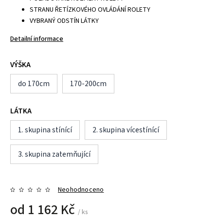
STRANU ŘETÍZKOVÉHO OVLÁDÁNÍ ROLETY
VYBRANÝ ODSTÍN LÁTKY
Detailní informace
VÝŠKA
do 170cm
170-200cm
LÁTKA
1. skupina stínící
2. skupina vícestínící
3. skupina zatemňující
Neohodnoceno
od
1 162 Kč
/ ks