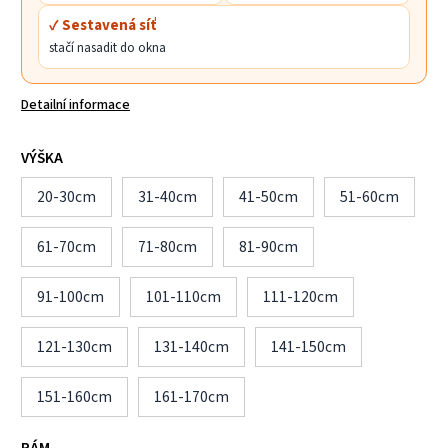
✓ Sestavená síť
stačí nasadit do okna
Detailní informace
VÝŠKA
20-30cm
31-40cm
41-50cm
51-60cm
61-70cm
71-80cm
81-90cm
91-100cm
101-110cm
111-120cm
121-130cm
131-140cm
141-150cm
151-160cm
161-170cm
RÁM