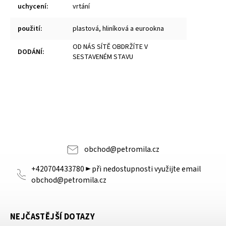
uchycení
:
vrtání
použití
:
plastová, hliníková a eurookna
OD NÁS SÍTĚ OBDRŽÍTE V
DODÁNÍ
:
SESTAVENÉM STAVU
obchod
@
petromila.cz
+420704433780 ► při nedostupnosti využijte email
obchod@petromila.cz
NEJČASTĚJŠÍ DOTAZY