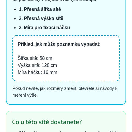
1. Přesná šířka sítě
2. Přesná výška sítě
3. Míra pro fixaci háčku
Příklad, jak může poznámka vypadat:
Šířka sítě: 58 cm
Výška sítě: 128 cm
Míra háčku: 16 mm
Pokud nevíte, jak rozměry změřit, otevřete si návody k
měření výše.
Co u této sítě dostanete?