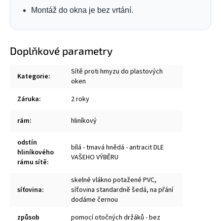
Montáž do okna je bez vrtání.
Doplňkové parametry
Sítě proti hmyzu do plastových
Kategorie
:
oken
Záruka
:
2 roky
rám
:
hliníkový
odstín
bílá - tmavá hnědá - antracit DLE
hliníkového
VAŠEHO VÝBĚRU
rámu sítě
:
skelné vlákno potažené PVC,
síťovina
:
síťovina standardně šedá, na přání
dodáme černou
způsob
pomocí otočných držáků - bez