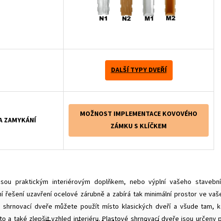
DALŠÍ TYPY DVEŘÍ
MOŽNOST IMPLEMENTACE KOVOVÉHO
A ZAMYKÁNÍ
ZÁMKU S KLÍČKEM
jsou praktickým interiérovým doplňkem, nebo výplní vašeho stavebn
ní řešení uzavření ocelové zárubně a zabírá tak minimální prostor ve va
vé shrnovací dveře můžete použít místo klasických dveří a všude tam, 
to a také zlepšit vzhled interiéru. Plastové shrnovací dveře jsou určeny 