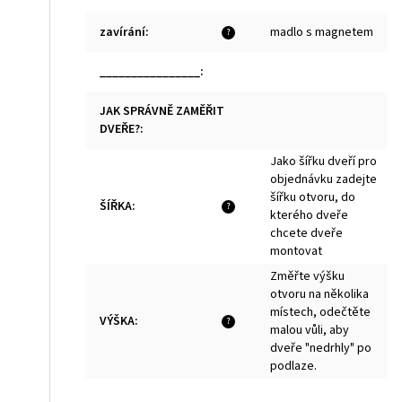
zavírání
:
madlo s magnetem
?
________________
:
JAK SPRÁVNĚ ZAMĚŘIT
DVEŘE?
:
Jako šířku dveří pro
objednávku zadejte
šířku otvoru, do
ŠÍŘKA
:
?
kterého dveře
chcete dveře
montovat
Změřte výšku
otvoru na několika
místech, odečtěte
VÝŠKA
:
?
malou vůli, aby
dveře "nedrhly" po
podlaze.