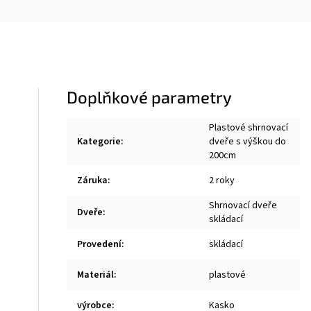
Doplňkové parametry
Plastové shrnovací
Kategorie
:
dveře s výškou do
200cm
Záruka
:
2 roky
Shrnovací dveře
Dveře
:
skládací
Provedení
:
skládací
Materiál
:
plastové
výrobce
:
Kasko