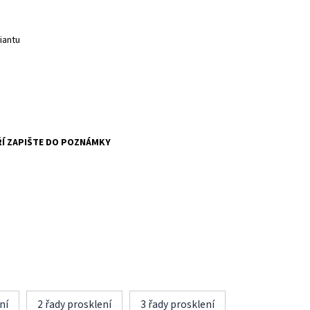
iantu
Í ZAPIŠTE DO POZNÁMKY
ní
2 řady prosklení
3 řady prosklení