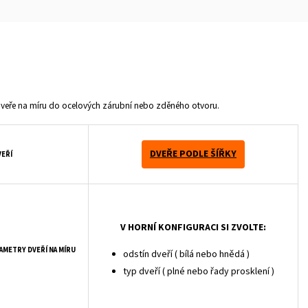
dveře
na míru do ocelových zárubní nebo zděného otvoru.
DVEŘE PODLE ŠÍŘKY
VEŘÍ
V HORNÍ KONFIGURACI SI ZVOLTE:
RAMETRY DVEŘÍ NA MÍRU
odstín dveří ( bílá nebo hnědá )
typ dveří ( plné nebo řady prosklení )