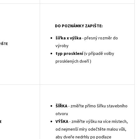
DO POZNÁMKY ZAPIŠTE:
šířka x výška
- přesný rozměr do
PIŠTE
výroby
typ prosklení
(v případě volby
prosklených dveří )
ŠÍŘKA
- změřte přímo šířku stavebního
otvoru
VÝŠKA
- změřte výšku na více místech,
E
od nejmenší míry odečtěte malou vůli,
aby dveře nedrhly po podlaze