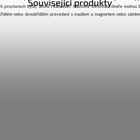
Související produkty
ch prostorech bytů, domů i kanceláří. Plastové shrnovací dveře mohou 
křídlém nebo dvoukřídlém provedení s madlem a magnetem nebo zámk
 vždy dodávány kompletní, tedy s nosníkem, bočními lištami a montáž
MONIKOVÝ EFEKT - Harmonikový efekt je různý pro každé dveře dle skute
voru. Je to dáno konstrukcí dveří a jejich skladbou z jednotlivých lamel. t
 o max. šířce 88,5 cm budou namontovány do stavebního otvoru 88,5 cm, 
u tyto dveře téměř úplně rovné a jejich zvlnění žádné. Pokud bude stave
bude nutné použít dveře s max. šířkou 104 cm a jejich zvlnění bude ve