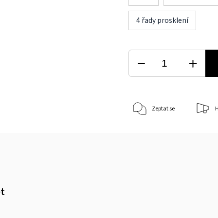
4 řady prosklení
Zeptat se
H
et
m