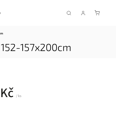
a
AKČNÍ ZBOŽÍ
0cm
do 152-157x200cm
 Kč
/ ks