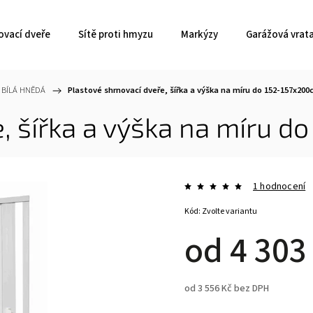
ovací dveře
Sítě proti hmyzu
Markýzy
Garážová vrat
 BÍLÁ HNĚDÁ
/
Plastové shrnovací dveře, šířka a výška na míru do 152-157x20
e, šířka a výška na míru 
1 hodnocení
Kód:
Zvolte variantu
od
4 303
od
3 556 Kč
bez DPH