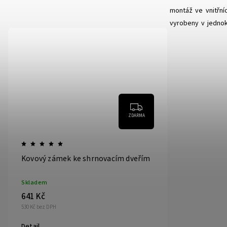
montáž ve vnitřní
vyrobeny v jedno
dveře od nás jsou
materiálem.
ŠÍŘKA DVEŘÍ - HAR
šíře stavebního ot
pokud např. dveře
zavření dveří budo
ZDARMA
otvor již 89 cm, 
výrazné.
Kovový zámek ke shrnovacím dveřím
Skladem
641 Kč
530 Kč bez DPH
Detail