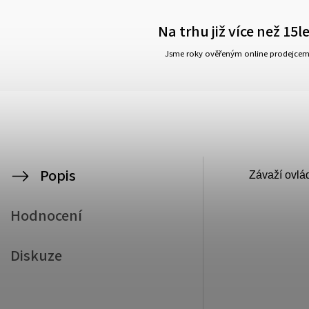
Na trhu již více než 15l
Jsme roky ověřeným online prodejce
Popis
Závaží ovlád
Hodnocení
Diskuze