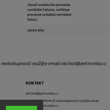
Závaží ovládacího provázku
vertikální žaluzie, zatěžuje
provázek ovládání vertikální
žaluzi
:
odstín bílá
:
 nedostupnosti využijte email obchod@petromila.cz
KONTAKT
obchod
@
petromila.cz
+420704433780 ► při nedostupnosti využijte email
obchod@petromila.cz