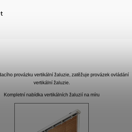
et
m
acího provázku vertikální žaluzie, zatěžuje provázek ovládání
vertikální žaluzie.
Kompletní nabídka vertikálních žaluzií na míru