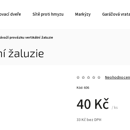
ovací dveře
Sítě proti hmyzu
Markýzy
Garážová vrat
ávaží provázku vertikální žaluzie
í žaluzie
Neohodnoce
Kód:
606
40 Kč
/ ks
33 Kč bez DPH