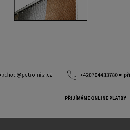
obchod
@
petromila.cz
+420704433780 ► při
PŘIJÍMÁME ONLINE PLATBY