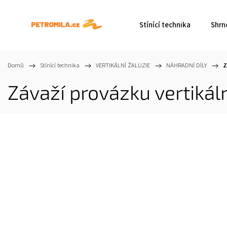
Stínící technika
Shrn
Domů
/
Stínící technika
/
VERTIKÁLNÍ ŽALUZIE
/
NÁHRADNÍ DÍLY
/
Z
Závaží provázku vertikáln