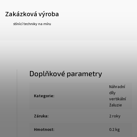
Zakázková výroba
stínící techniky na míru
Doplňkové parametry
Náhradní
díly
Kategorie
:
vertikální
žaluzie
Záruka
:
2 roky
Hmotnost
:
0.2 kg