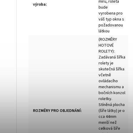
míru, roleta
výroba
:
bude
vyrobena pro
váš typ okna s
požadovanou
látkou
(ROZMĚRY
HOTOVÉ
ROLETY):
Zadávaná šířka
rolety je
skutečná šířka
včetně
ovládacího
mechanismu a
bočních konzol
roletky.
Stíněná plocha
ROZMĚRY PRO OBJEDNÁNÍ
:
(šíře látky) je o
cca 44mm
menší než
celková šíře