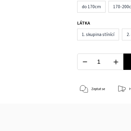
do 170cm
170-200
LÁTKA
1. skupina stínící
2.
Zeptat se
H