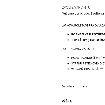
ZVOLTE VARIANTU
Můžeme doručit do:
Zvolte var
LÁTKOVÁ ROLETA VERRA OVLÁDÁNÍ
ROZMEZÍ VAŠÍ POTŘEB
TYP LÁTKY ( 1sk. stínící
DO POZNÁMKY ZAPIŠTE:
POŽADOVANOU ŠÍŘKU * 
STRANU ŘETÍZKOVÉHO O
VYBRANÝ ODSTÍN LÁTKY
Detailní informace
VÝŠKA