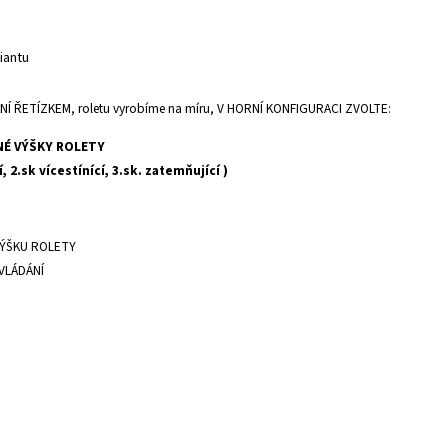
iantu
 ŘETÍZKEM, roletu vyrobíme na míru, V HORNÍ KONFIGURACI ZVOLTE:
NÉ VÝŠKY ROLETY
, 2.sk vícestínící, 3.sk. zatemňující )
VÝŠKU ROLETY
VLÁDÁNÍ