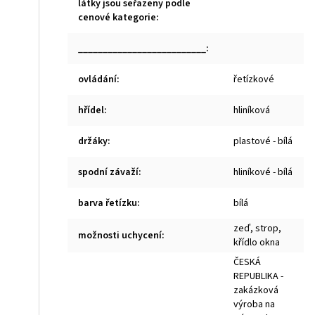
látky jsou seřazeny podle
cenové kategorie
:
__________________________
:
ovládání
:
řetízkové
hřídel
:
hliníková
držáky
:
plastové - bílá
spodní závaží
:
hliníkové - bílá
barva řetízku
:
bílá
zeď, strop,
možnosti uchycení
:
křídlo okna
ČESKÁ
REPUBLIKA -
zakázková
výroba na