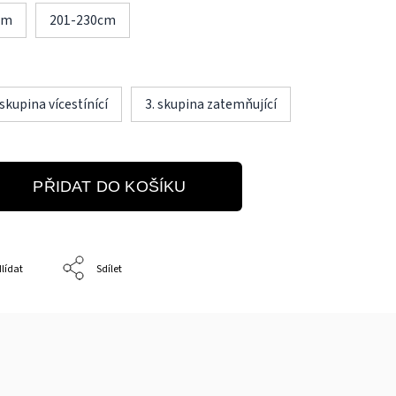
cm
201-230cm
 skupina vícestínící
3. skupina zatemňující
PŘIDAT DO KOŠÍKU
lídat
Sdílet