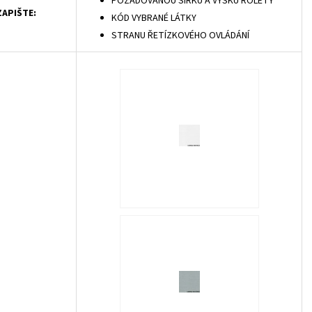
POŽADOVANOU ŠÍŘKU A VÝŠKU ROLETY
APIŠTE:
KÓD VYBRANÉ LÁTKY
STRANU ŘETÍZKOVÉHO OVLÁDÁNÍ