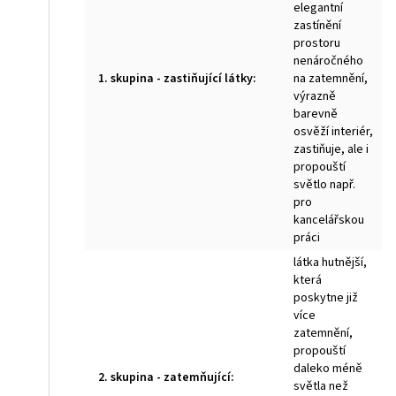
elegantní
zastínění
prostoru
nenáročného
1. skupina - zastiňující látky
:
na zatemnění,
výrazně
barevně
osvěží interiér,
zastiňuje, ale i
propouští
světlo např.
pro
kancelářskou
práci
látka hutnější,
která
poskytne již
více
zatemnění,
propouští
daleko méně
2. skupina - zatemňující
:
světla než