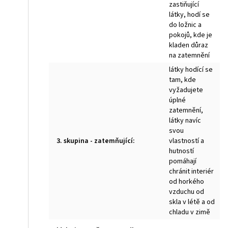
zastiňující
látky, hodí se
do ložnic a
pokojů, kde je
kladen důraz
na zatemnění
látky hodící se
tam, kde
vyžadujete
úplné
zatemnění,
látky navíc
svou
3. skupina - zatemňující
:
vlastností a
hutností
pomáhají
chránit interiér
od horkého
vzduchu od
skla v létě a od
chladu v zimě