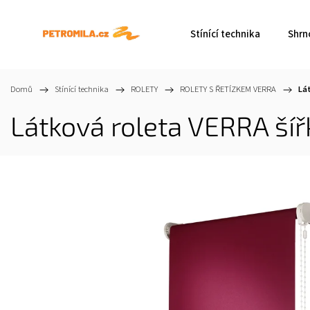
Stínící technika
Shrn
Domů
/
Stínící technika
/
ROLETY
/
ROLETY S ŘETÍZKEM VERRA
/
Lá
Látková roleta VERRA ší