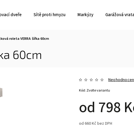
ovací dveře
Sítě proti hmyzu
Markýzy
Garážová vrat
tková roleta VERRA šířka 60cm
řka 60cm
Neohodnoce
Kód:
Zvolte variantu
od
798 K
od
660 Kč
bez DPH