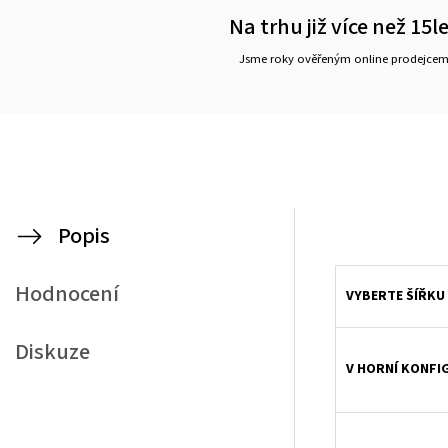
Na trhu již více než 15l
Jsme roky ověřeným online prodejce
Popis
Látková roleta, látkové rolety, rolety na okna na míru s ovládacím řetízkem
Hodnocení
VYBERTE ŠÍŘKU 
Diskuze
V HORNÍ KONFI