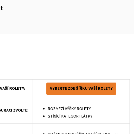
et
m
VAŠÍ ROLETY:
VYBERTE ZDE ŠÍŘKU VAŠÍ ROLETY
ROZMEZÍ VÝŠKY ROLETY
GURACI ZVOLTE:
STÍNÍCÍ KATEGORII LÁTKY