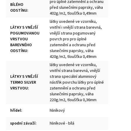
pro úplné zatemnění a ochranu
BÍLÉHO
před slunečními paprsky, váha
ODSTÍNU
:
402g/m2, tloušťka 0,49mm
látky uvedené ve vzorníku,
LÁTKY S VNĚJŠÍ
vnitřní i vnější strana barevná,
POGUMOVANOU
vnější strana pogumovaný
VRSTVOU
povrch pro pro úplné
BAREVNÉHO
zatemnění a ochranu před
ODSTÍNU
:
slunečními paprsky, váha
420g/m2, tloušťka 0,49mm
látky uvedené ve vzorníku,
vnitřní strana barevná, vnější
LÁTKY S VNĚJŠÍ
strana speciální aluminiový
TERMO SILVER
nástřik povrchu látky pro úplné
VRSTVOU
:
zatemnění a ochranu před
slunečními paprsky, váha
220g/m2, tloušťka 0,36mm
hřídel
:
hliníkový
spodní závaží
:
hliníkové - bílá