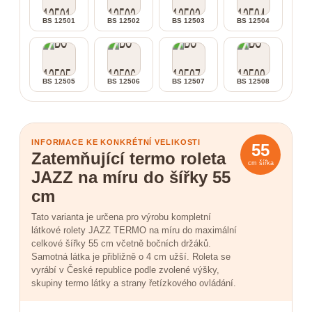
BS 12501
BS 12502
BS 12503
BS 12504
BS 12505
BS 12506
BS 12507
BS 12508
INFORMACE KE KONKRÉTNÍ VELIKOSTI
55
Zatemňující termo roleta
cm šířka
JAZZ na míru do šířky 55
cm
Tato varianta je určena pro výrobu kompletní
látkové rolety JAZZ TERMO na míru do maximální
celkové šířky 55 cm včetně bočních držáků.
Samotná látka je přibližně o 4 cm užší. Roleta se
vyrábí v České republice podle zvolené výšky,
skupiny termo látky a strany řetízkového ovládání.