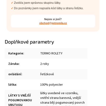
Zvolil/a jsem správnou skupinu látky.
Do poznámky jsem napsal/a kód látky a stranu řetízku.
Nejste si jistí?
obchod@petromila.cz
Doplňkové parametry
Kategorie
:
TERMO ROLETY
Záruka
:
2 roky
ovládání
:
řetízkové
látka
:
100% polyester
látky uvedené ve vzorníku,
LÁTKY S VNĚJŠÍ
vnitřní strana barevná, vnější
POGUMOVANOU
strana bílý pogumovaný povrch
VRSTVOU