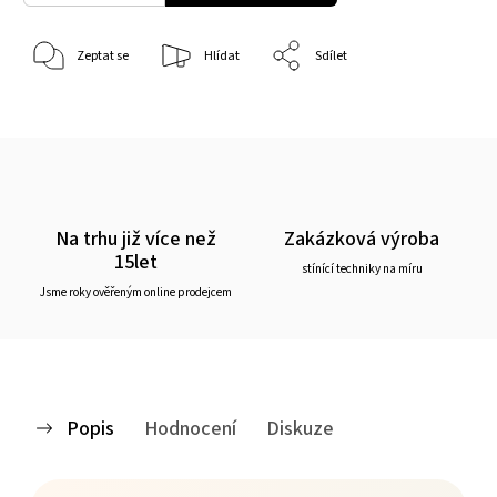
Zeptat se
Hlídat
Sdílet
Na trhu již více než
Zakázková výroba
15let
stínící techniky na míru
Jsme roky ověřeným online prodejcem
Popis
Hodnocení
Diskuze