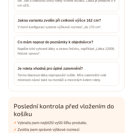
Ne. Jde o celkovou šířku rolety včetně držáků. Látka je přibližně o 4
cm užší.
Jakou variantu zvolím při celkové výšce 162 cm?
V horní konfiguraci vyberte výškové rozmezí „do 170 cm“.
Co mám napsat do poznámky k objednávce?
Napište kód vybrané látky a stranu řetízku, například „Látka 12008,
řetízek vpravo“.
Je roleta vhodná pro úplné zatemnění?
Termo blackout látka nepropouští světlo. Míra zatemnění celé
místnosti závisí také na montáži a mezerách kolem rolety.
Poslední kontrola před vložením do
košíku
Vybral/a jsem nejbližší vyšší šířku produktu.
Zvolil/a jsem správné výškové rozmezí.