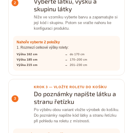
Vyberte látku, výšku a
2
skupinu látky
Níže ve vzorníku vyberte barvu a zapamatujte si
její kód i skupinu. Potom se vraťte nahoru ke
konfiguraci produktu.
Nahoře vyberte 2 položky
1. Rozmezí celkové výšky rolety:
Výška 162 cm
→
do 170 cm
Výška 185 cm
→
170–200 cm
Výška 215 cm
→
201–230 cm
KROK 3 — VLOŽTE ROLETU DO KOŠÍKU
Do poznámky napište látku a
3
stranu řetízku
Po výběru obou variant vložte výrobek do košíku.
Do poznámky napište kód látky a stranu řetízku
při pohledu na roletu z místnosti.