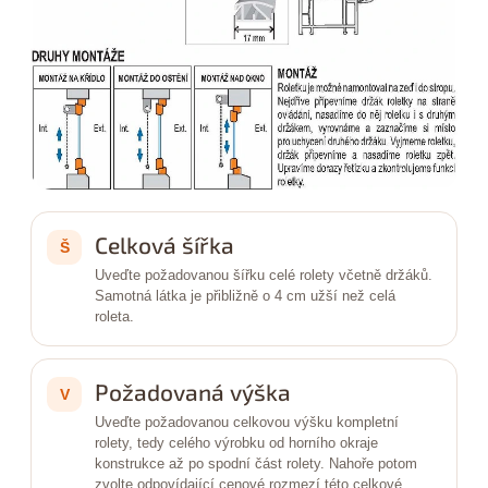
Celková šířka
Š
Uveďte požadovanou šířku celé rolety včetně držáků.
Samotná látka je přibližně o 4 cm užší než celá
roleta.
Požadovaná výška
V
Uveďte požadovanou celkovou výšku kompletní
rolety, tedy celého výrobku od horního okraje
konstrukce až po spodní část rolety. Nahoře potom
zvolte odpovídající cenové rozmezí této celkové