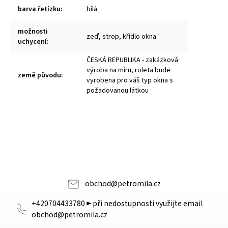
barva řetízku
:
bílá
možnosti
zeď, strop, křídlo okna
uchycení
:
ČESKÁ REPUBLIKA - zakázková
výroba na míru, roleta bude
země původu
:
vyrobena pro váš typ okna s
požadovanou látkou
obchod
@
petromila.cz
+420704433780 ► při nedostupnosti využijte email
obchod@petromila.cz