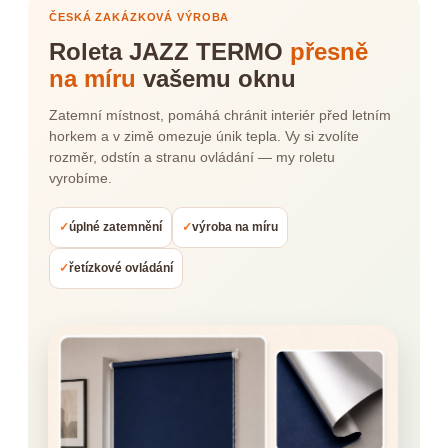
ČESKÁ ZAKÁZKOVÁ VÝROBA
Roleta JAZZ TERMO
přesně
na míru
vašemu oknu
Zatemní místnost, pomáhá chránit interiér před letním
horkem a v zimě omezuje únik tepla. Vy si zvolíte
rozměr, odstín a stranu ovládání — my roletu
vyrobíme.
✓
úplné zatemnění
✓
výroba na míru
✓
řetízkové ovládání