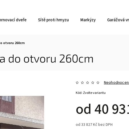
hrnovací dveře
Sítě proti hmyzu
Markýzy
Garážová v
 do otvoru 260cm
řka do otvoru 260cm
Neohodnocen
Kód:
Zvolte variantu
od
40 93
od
33 827 Kč
bez DPH