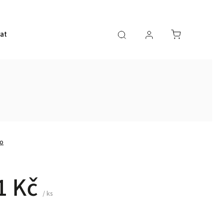
rata
AKČNÍ ZBOŽÍ
o
1 Kč
/ ks