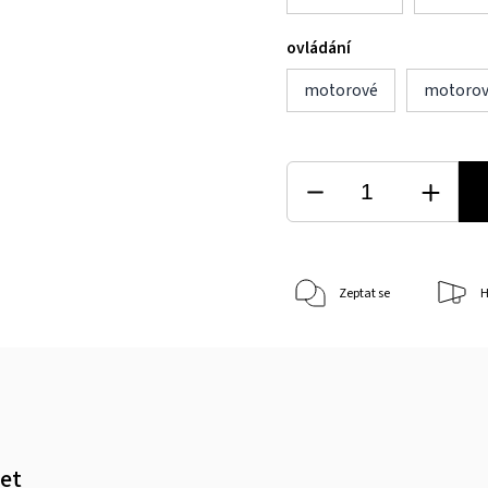
ovládání
motorové
motorov
Zeptat se
H
let