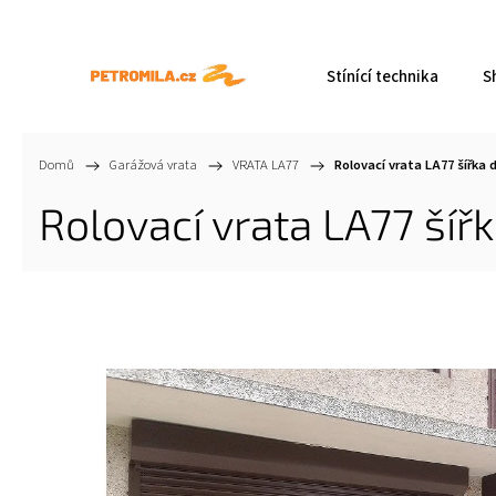
Stínící technika
S
Domů
/
Garážová vrata
/
VRATA LA77
/
Rolovací vrata LA77 šířka
Rolovací vrata LA77 ší