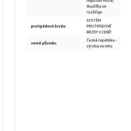
nejužším místě,
tloušťka se
rozšiřuje
SYSTÉM
protipádová brzda
:
PROTIPÁDOVÉ
BRZDY V CENĚ!
Česká republika -
země původu
:
výroba na míru