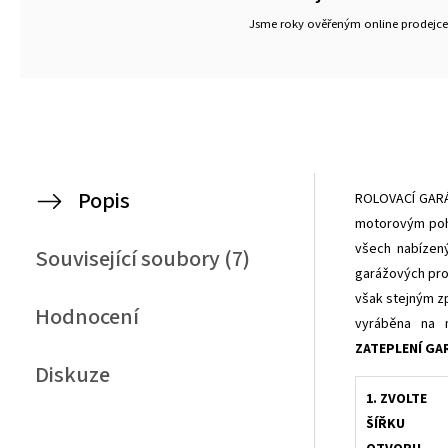
Jsme roky ověřeným online prodejc
Popis
ROLOVACÍ GAR
motorovým poho
všech nabízený
Související soubory (7)
garážových pro
však stejným z
Hodnocení
vyráběna na 
ZATEPLENÍ GA
Diskuze
1. ZVOLTE
ŠÍŘKU