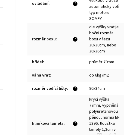
velikosti vrat se
ovládání
:
?
automaticky volí
typ motoru
SOMFY
dle výšky vrat je
boční rozměr
rozměr boxu
:
boxu v řezu
?
30x30cm, nebo
36x36cm
hřídel
:
průměr 70mm
váha vrat
:
do 6kg/m2
rozměr vodící lišty
:
90x34cm
?
krycí výška
77mm, vyplněná
polyuretanovou
pěnou, norma EN
hliníková lamela
:
1396, tloušťka
?
lamely 1,3cm v