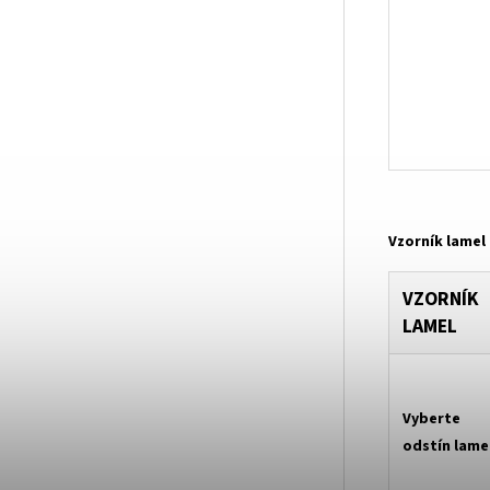
Vzorník lamel
VZORNÍK
LAMEL
Vyberte
odstín lame