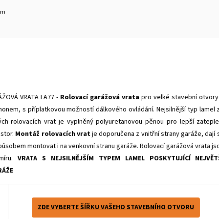
em
ÁŽOVÁ VRATA LA77 -
Rolovací garážová vrata
pro velké stavební otvory
nem, s příplatkovou možností dálkového ovládání. Nejsilnější typ lamel 
ch rolovacích vrat je vyplněný polyuretanovou pěnou pro lepší zateple
stor.
Montáž rolovacích vrat
je doporučena z vnitřní strany garáže, dají 
působem montovat i na venkovní stranu garáže. Rolovací garážová vrata js
míru.
VRATA S NEJSILNĚJŠÍM TYPEM LAMEL POSKYTUJÍCÍ NEJVĚT
RÁŽE
ZDE VYBERTE ŠÍŘKU VAŠEHO STAVEBNÍHO OTVORU