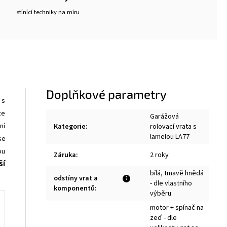
stínící techniky na míru
Doplňkové parametry
 s
ze
Garážová
ní
Kategorie
:
rolovací vrata s
lamelou LA77
se
ou
Záruka
:
2 roky
ŠÍ
bílá, tmavě hnědá
odstíny vrat a
?
- dle vlastního
komponentů
:
výběru
motor + spínač na
zeď - dle