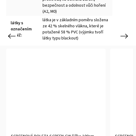
bezpečnost a odolnost vůči hoření
(A2, M0)
látka je v základním poměru složena
látky s
ze 42 % skelného vlákna, které je
označením
potažené 58 % PVC (výjimku tvoří
STNZ
:
Previous
Next
látky typu blackout)