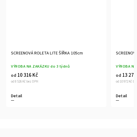
SCREENOVÁ ROLETA LITE ŠÍŘKA 170cm
SCREE
VÝROBA NA ZAKÁZKU do 3 týdnů
VÝROB
13 276 Kč
15
od
od
od 10 972 Kč bez DPH
od 12 7
Detail
Detail