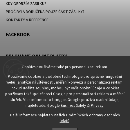
KDY OBDRŽÍM ZÁSILKU?
PROČ BYLA DORUČENA POUZE ČÁST ZÁSILKY?
KONTAKTY A REFERENCE
FACEBOOK
PŘIJÍMÁME ONLINE PLATBY
Cookies používáme také pro personalizaci reklam.
Používáme cookies a podobné technologie pro správné fungování
webu, analýzu návštěvnosti, měření konverzí a personalizaci reklam.
KONTAKT
Pokud udělíte souhlas, mohou být vaše osobní údaje a cookies
používány také společností Google pro personalizaci reklam a měření
obchod
@
petromila.cz
služeb. Více informací o tom, jak Google používá osobní údaje,
+420704433780 ► při nedostupnosti využijte email
najdete zde:
Google Business Safety & Privacy
.
obchod@petromila.cz
Další informace najdete v našich
Podmínkách ochrany osobních
údajů
.