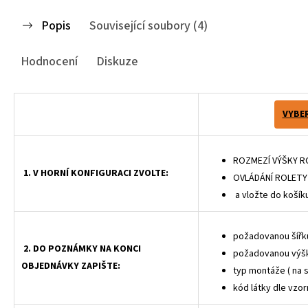
Popis
Související soubory (4)
Hodnocení
Diskuze
VYBER
ROZMEZÍ VÝŠKY R
1. V HORNÍ KONFIGURACI ZVOLTE:
OVLÁDÁNÍ ROLETY
a vložte do košík
požadovanou šířku
2. DO POZNÁMKY NA KONCI
požadovanou výšk
OBJEDNÁVKY ZAPIŠTE:
typ montáže ( na 
kód látky dle vzor