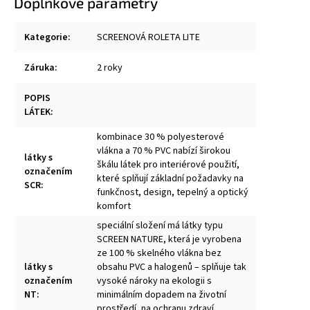
Doplňkové parametry
Kategorie
:
SCREENOVÁ ROLETA LITE
Záruka
:
2 roky
POPIS
LÁTEK
:
kombinace 30 % polyesterové
vlákna a 70 % PVC nabízí širokou
látky s
škálu látek pro interiérové použití,
označením
které splňují základní požadavky na
SCR
:
funkčnost, design, tepelný a optický
komfort
speciální složení má látky typu
SCREEN NATURE, která je vyrobena
ze 100 % skelného vlákna bez
látky s
obsahu PVC a halogenů – splňuje tak
označením
vysoké nároky na ekologii s
NT
:
minimálním dopadem na životní
prostředí, na ochranu zdraví,