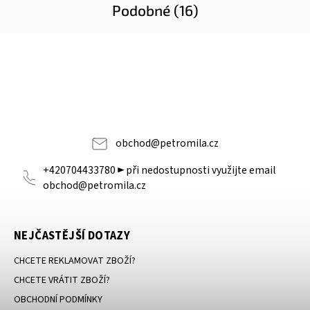
Podobné (16)
obchod
@
petromila.cz
+420704433780 ► při nedostupnosti využijte email
obchod@petromila.cz
NEJČASTĚJŠÍ DOTAZY
CHCETE REKLAMOVAT ZBOŽÍ?
CHCETE VRÁTIT ZBOŽÍ?
OBCHODNÍ PODMÍNKY