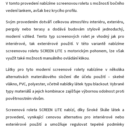
V tomto provedení nabízíme screenovou roletu s možností bočního
vedení lankem, avšak bez krycího profilu.
Svým provedením dotváří celkovou atmosféru interiéru, exteriéru,
pergoly nebo terasy a dodává budovám stylově jednoduchý,
moderní vzhled. Tento typ screenových rolet je vhodný jak pro
interiérové, tak exteriérové použití. V této variantě nabízíme
screenovou roletu SCREEN LITE s motorickým pohonem, lze však
využít také možnosti manuálního ovládání klikou.
Látky pro tyto moderní screenové rolety nabízíme v několika
alternativách materiálového složení dle účelu použití – skelné
vlákno, PVC, polyester, včetně nabídky látek typu blackout. Vybrané
typy materiálů a jejich kombinace zajišťuje výbornou odolnost proti
povětrnostním vlivům.
Screenová roleta SCREEN LITE nabízí, díky široké škále látek a
provedení, vynikající cenovou alternativu pro interiérové nebo
exteriérové použití a umožňuje regulovat tepelné podmínky