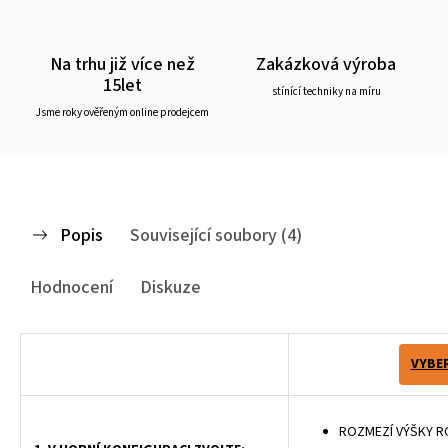
Na trhu již více než
Zakázková výroba
15let
stínící techniky na míru
Jsme roky ověřeným online prodejcem
Popis
Související soubory (4)
Hodnocení
Diskuze
VYBER
ROZMEZÍ VÝŠKY R