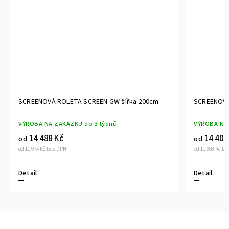
W šířka 200cm
SCREENOVÁ ROLETA SCREEN GW šířka 195cm
nů
VÝROBA NA ZAKÁZKU do 3 týdnů
14 409 Kč
od
od 11 908 Kč bez DPH
Detail