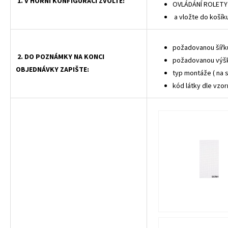
1. V HORNÍ KONFIGURACI ZVOLTE:
OVLÁDÁNÍ ROLETY
a vložte do košík
požadovanou šířku
2. DO POZNÁMKY NA KONCI
požadovanou výšk
OBJEDNÁVKY ZAPIŠTE:
typ montáže ( na 
kód látky dle vzor