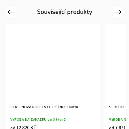
Související produkty
Previous
Next
SCREENOVÁ ROLETA LITE ŠÍŘKA 50cm
SC
VÝROBA NA ZAKÁZKU do 3 týdnů
VÝR
7 871 Kč
od
od