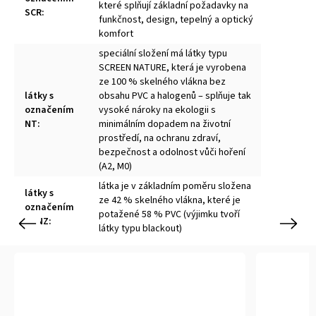
které splňují základní požadavky na
SCR
:
funkčnost, design, tepelný a optický
komfort
speciální složení má látky typu
SCREEN NATURE, která je vyrobena
ze 100 % skelného vlákna bez
látky s
obsahu PVC a halogenů – splňuje tak
označením
vysoké nároky na ekologii s
NT
:
minimálním dopadem na životní
prostředí, na ochranu zdraví,
bezpečnost a odolnost vůči hoření
(A2, M0)
látka je v základním poměru složena
látky s
ze 42 % skelného vlákna, které je
označením
potažené 58 % PVC (výjimku tvoří
STNZ
:
Previous
Next
látky typu blackout)