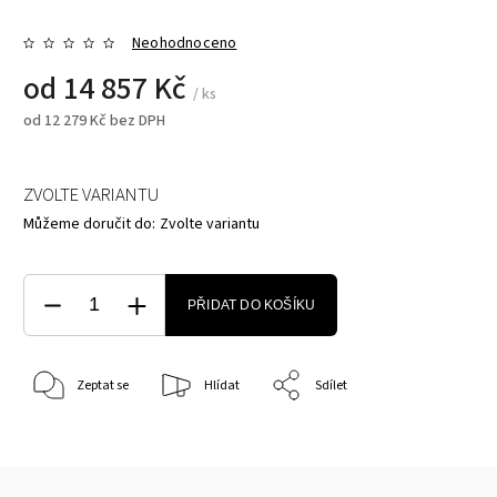
Neohodnoceno
od
14 857 Kč
/ ks
od
12 279 Kč
bez DPH
ZVOLTE VARIANTU
Můžeme doručit do:
Zvolte variantu
PŘIDAT DO KOŠÍKU
Zeptat se
Hlídat
Sdílet