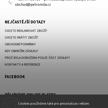
obchod@petromila.cz
NEJČASTĚJŠÍ DOTAZY
CHCETE REKLAMOVAT ZBOŽÍ?
CHCETE VRÁTIT ZBOŽÍ?
OBCHODNÍ PODMÍNKY
KDY OBDRŽÍM ZÁSILKU?
PROČ BYLA DORUČENA POUZE ČÁST ZÁSILKY?
KONTAKTY A REFERENCE
FACEBOOK
PŘIJÍMÁME ONLINE PLATBY
Cookies používáme také pro personalizaci reklam.