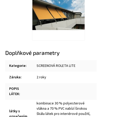
Doplňkové parametry
Kategorie
:
SCREENOVÁ ROLETA LITE
Záruka
:
2 roky
POPIS
LÁTEK
:
kombinace 30 % polyesterové
vlákna a 70 % PVC nabízí širokou
látky s
škálu látek pro interiérové použití,
označením