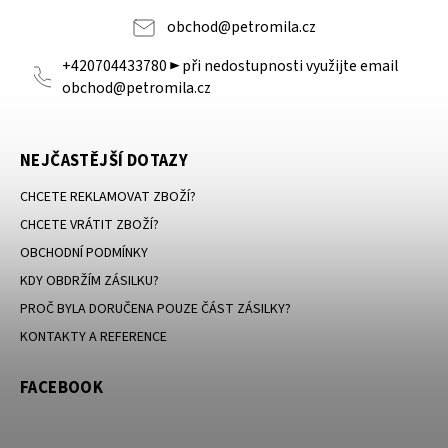
obchod
@
petromila.cz
+420704433780 ► při nedostupnosti využijte email
obchod@petromila.cz
NEJČASTĚJŠÍ DOTAZY
CHCETE REKLAMOVAT ZBOŽÍ?
CHCETE VRÁTIT ZBOŽÍ?
OBCHODNÍ PODMÍNKY
KDY OBDRŽÍM ZÁSILKU?
PROČ BYLA DORUČENA POUZE ČÁST ZÁSILKY?
KONTAKTY A REFERENCE
FACEBOOK