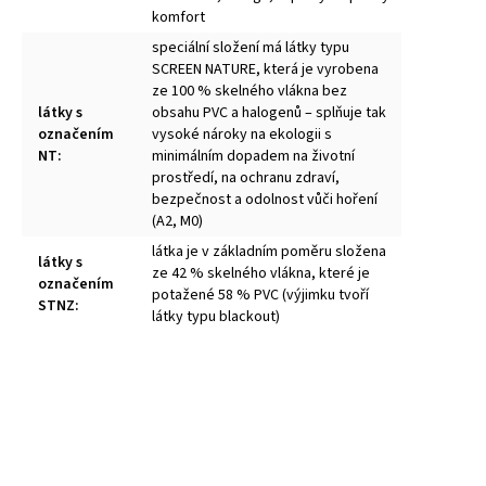
komfort
speciální složení má látky typu
SCREEN NATURE, která je vyrobena
ze 100 % skelného vlákna bez
látky s
obsahu PVC a halogenů – splňuje tak
označením
vysoké nároky na ekologii s
NT
:
minimálním dopadem na životní
prostředí, na ochranu zdraví,
bezpečnost a odolnost vůči hoření
(A2, M0)
látka je v základním poměru složena
látky s
ze 42 % skelného vlákna, které je
označením
potažené 58 % PVC (výjimku tvoří
STNZ
:
látky typu blackout)