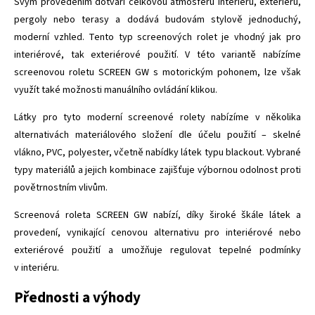
Svým provedením dotváří celkovou atmosféru interiéru, exteriéru,
pergoly nebo terasy a dodává budovám stylově jednoduchý,
moderní vzhled. Tento typ screenových rolet je vhodný jak pro
interiérové, tak exteriérové použití. V této variantě nabízíme
screenovou roletu SCREEN GW s motorickým pohonem, lze však
využít také možnosti manuálního ovládání klikou.
Látky pro tyto moderní screenové rolety nabízíme v několika
alternativách materiálového složení dle účelu použití – skelné
vlákno, PVC, polyester, včetně nabídky látek typu blackout. Vybrané
typy materiálů a jejich kombinace zajišťuje výbornou odolnost proti
povětrnostním vlivům.
Screenová roleta SCREEN GW nabízí, díky široké škále látek a
provedení, vynikající cenovou alternativu pro interiérové nebo
exteriérové použití a umožňuje regulovat tepelné podmínky
v interiéru.
Přednosti a výhody