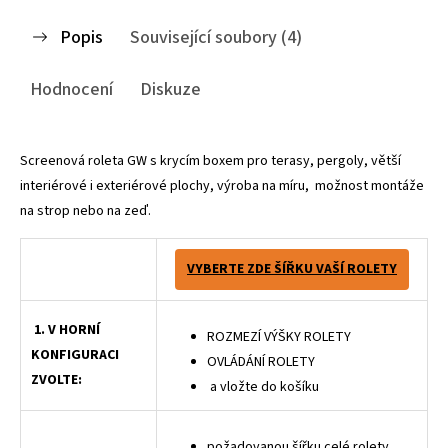
Popis
Související soubory (4)
Hodnocení
Diskuze
Screenová roleta GW s krycím boxem pro terasy, pergoly, větší
interiérové i exteriérové plochy, výroba na míru, možnost montáže
na strop nebo na zeď.
VYBERTE ZDE ŠÍŘKU VAŠÍ ROLETY
1. V HORNÍ
ROZMEZÍ VÝŠKY ROLETY
KONFIGURACI
OVLÁDÁNÍ ROLETY
ZVOLTE:
a vložte do košíku
požadovanou šířku celé rolety