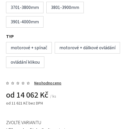
3701-3800mm
3801-3900mm
3901-4000mm
TYP
motorové + spínač
motorové + dálkové ovládání
ovládání klikou
Neohodnoceno
od
14 062 Kč
/ ks
od
11 621 Kč
bez DPH
ZVOLTE VARIANTU