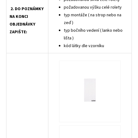
požadovanou výšku celé rolety
2. DO POZNÁMKY
typ montáže ( na strop nebo na
NA KONCI
zeď )
OBJEDNÁVKY
typ bočního vedení ( lanko nebo
ZAPIŠTE:
lišta )
kód látky dle vzorníku