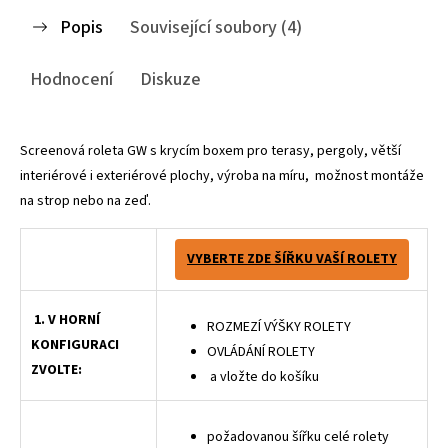
Popis
Související soubory (4)
Hodnocení
Diskuze
Screenová roleta GW s krycím boxem pro terasy, pergoly, větší
interiérové i exteriérové plochy, výroba na míru, možnost montáže
na strop nebo na zeď.
VYBERTE ZDE ŠÍŘKU VAŠÍ ROLETY
1. V HORNÍ
ROZMEZÍ VÝŠKY ROLETY
KONFIGURACI
OVLÁDÁNÍ ROLETY
ZVOLTE:
a vložte do košíku
požadovanou šířku celé rolety