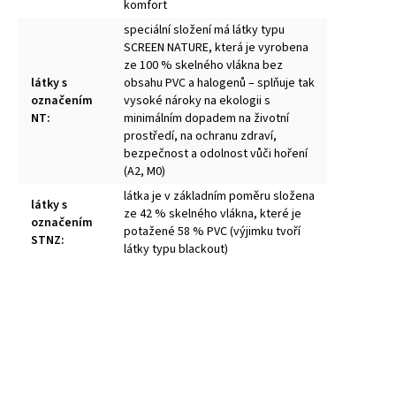
komfort
speciální složení má látky typu
SCREEN NATURE, která je vyrobena
ze 100 % skelného vlákna bez
látky s
obsahu PVC a halogenů – splňuje tak
označením
vysoké nároky na ekologii s
NT
:
minimálním dopadem na životní
prostředí, na ochranu zdraví,
bezpečnost a odolnost vůči hoření
(A2, M0)
látka je v základním poměru složena
látky s
ze 42 % skelného vlákna, které je
označením
potažené 58 % PVC (výjimku tvoří
STNZ
:
látky typu blackout)