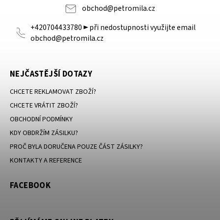
obchod
@
petromila.cz
+420704433780 ► při nedostupnosti využijte email
obchod@petromila.cz
NEJČASTĚJŠÍ DOTAZY
CHCETE REKLAMOVAT ZBOŽÍ?
CHCETE VRÁTIT ZBOŽÍ?
OBCHODNÍ PODMÍNKY
KDY OBDRŽÍM ZÁSILKU?
PROČ BYLA DORUČENA POUZE ČÁST ZÁSILKY?
KONTAKTY A REFERENCE
FACEBOOK