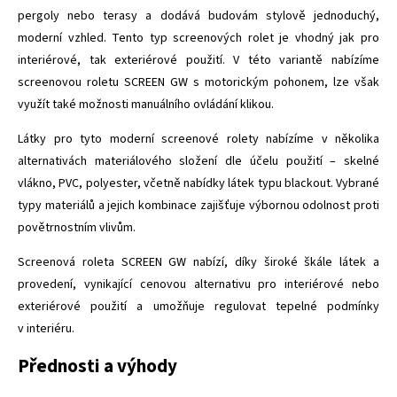
pergoly nebo terasy a dodává budovám stylově jednoduchý,
moderní vzhled. Tento typ screenových rolet je vhodný jak pro
interiérové, tak exteriérové použití. V této variantě nabízíme
screenovou roletu SCREEN GW s motorickým pohonem, lze však
využít také možnosti manuálního ovládání klikou.
Látky pro tyto moderní screenové rolety nabízíme v několika
alternativách materiálového složení dle účelu použití – skelné
vlákno, PVC, polyester, včetně nabídky látek typu blackout. Vybrané
typy materiálů a jejich kombinace zajišťuje výbornou odolnost proti
povětrnostním vlivům.
Screenová roleta SCREEN GW nabízí, díky široké škále látek a
provedení, vynikající cenovou alternativu pro interiérové nebo
exteriérové použití a umožňuje regulovat tepelné podmínky
v interiéru.
Přednosti a výhody