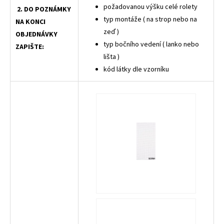
požadovanou výšku celé rolety
2. DO POZNÁMKY
typ montáže ( na strop nebo na
NA KONCI
zeď )
OBJEDNÁVKY
typ bočního vedení ( lanko nebo
ZAPIŠTE:
lišta )
kód látky dle vzorníku