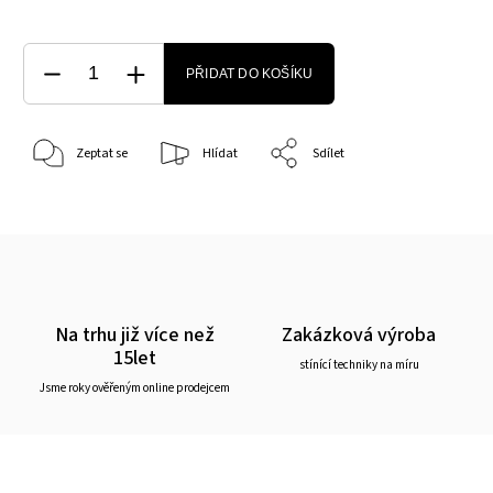
PŘIDAT DO KOŠÍKU
Zeptat se
Hlídat
Sdílet
Na trhu již více než
Zakázková výroba
15let
stínící techniky na míru
Jsme roky ověřeným online prodejcem