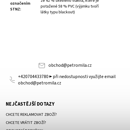
ze 42 % skelného vlákna, které je
označením
potažené 58 % PVC (výjimku tvoří
STNZ
:
látky typu blackout)
obchod
@
petromila.cz
+420704433780 ► při nedostupnosti využijte email
obchod@petromila.cz
NEJČASTĚJŠÍ DOTAZY
CHCETE REKLAMOVAT ZBOŽÍ?
CHCETE VRÁTIT ZBOŽÍ?