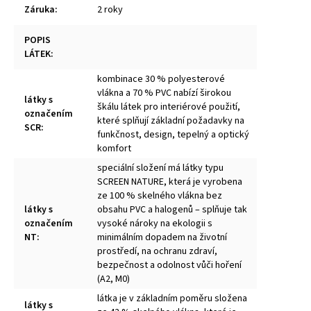
Záruka
:
2 roky
POPIS
LÁTEK
:
kombinace 30 % polyesterové
vlákna a 70 % PVC nabízí širokou
látky s
škálu látek pro interiérové použití,
označením
které splňují základní požadavky na
SCR
:
funkčnost, design, tepelný a optický
komfort
speciální složení má látky typu
SCREEN NATURE, která je vyrobena
ze 100 % skelného vlákna bez
látky s
obsahu PVC a halogenů – splňuje tak
označením
vysoké nároky na ekologii s
NT
:
minimálním dopadem na životní
prostředí, na ochranu zdraví,
bezpečnost a odolnost vůči hoření
(A2, M0)
látka je v základním poměru složena
látky s