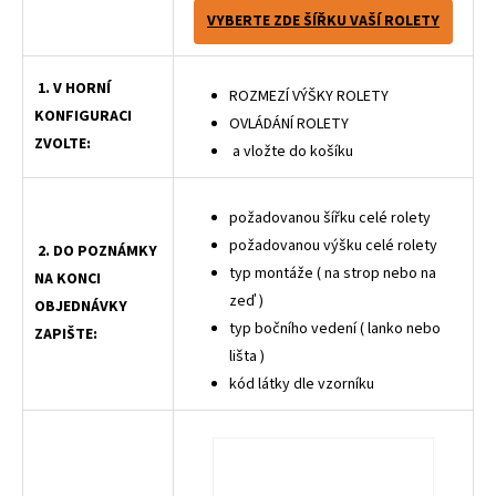
VYBERTE ZDE ŠÍŘKU VAŠÍ ROLETY
1. V HORNÍ
ROZMEZÍ VÝŠKY ROLETY
KONFIGURACI
OVLÁDÁNÍ ROLETY
ZVOLTE:
a vložte do košíku
požadovanou šířku celé rolety
požadovanou výšku celé rolety
2. DO POZNÁMKY
typ montáže ( na strop nebo na
NA KONCI
zeď )
OBJEDNÁVKY
typ bočního vedení ( lanko nebo
ZAPIŠTE:
lišta )
kód látky dle vzorníku