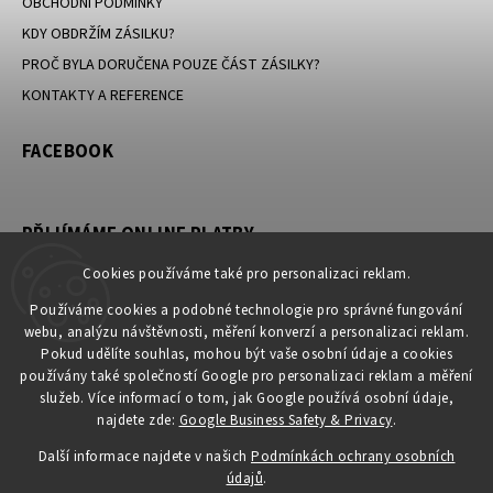
OBCHODNÍ PODMÍNKY
KDY OBDRŽÍM ZÁSILKU?
PROČ BYLA DORUČENA POUZE ČÁST ZÁSILKY?
KONTAKTY A REFERENCE
FACEBOOK
PŘIJÍMÁME ONLINE PLATBY
Cookies používáme také pro personalizaci reklam.
Používáme cookies a podobné technologie pro správné fungování
webu, analýzu návštěvnosti, měření konverzí a personalizaci reklam.
KONTAKT
Pokud udělíte souhlas, mohou být vaše osobní údaje a cookies
používány také společností Google pro personalizaci reklam a měření
obchod
@
petromila.cz
služeb. Více informací o tom, jak Google používá osobní údaje,
+420704433780 ► při nedostupnosti využijte email
najdete zde:
Google Business Safety & Privacy
.
obchod@petromila.cz
Další informace najdete v našich
Podmínkách ochrany osobních
údajů
.