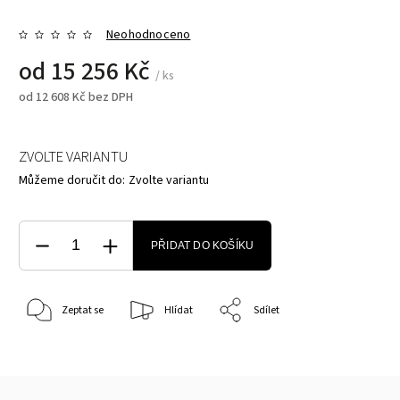
Neohodnoceno
od
15 256 Kč
/ ks
od
12 608 Kč
bez DPH
ZVOLTE VARIANTU
Můžeme doručit do:
Zvolte variantu
PŘIDAT DO KOŠÍKU
Zeptat se
Hlídat
Sdílet