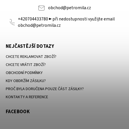
obchod
@
petromila.cz
+420704433780 ► při nedostupnosti využijte email
obchod@petromila.cz
NEJČASTĚJŠÍ DOTAZY
CHCETE REKLAMOVAT ZBOŽÍ?
CHCETE VRÁTIT ZBOŽÍ?
OBCHODNÍ PODMÍNKY
KDY OBDRŽÍM ZÁSILKU?
PROČ BYLA DORUČENA POUZE ČÁST ZÁSILKY?
KONTAKTY A REFERENCE
FACEBOOK