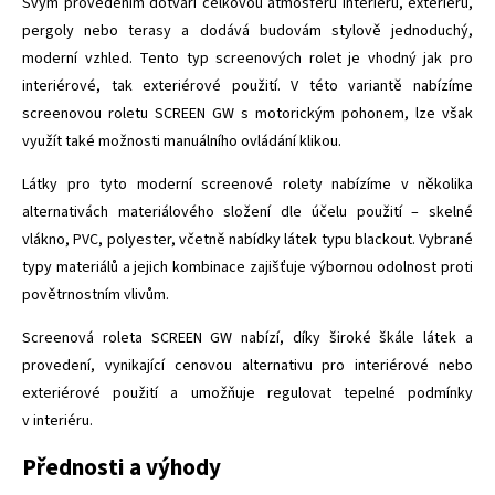
Svým provedením dotváří celkovou atmosféru interiéru, exteriéru,
pergoly nebo terasy a dodává budovám stylově jednoduchý,
moderní vzhled. Tento typ screenových rolet je vhodný jak pro
interiérové, tak exteriérové použití. V této variantě nabízíme
screenovou roletu SCREEN GW s motorickým pohonem, lze však
využít také možnosti manuálního ovládání klikou.
Látky pro tyto moderní screenové rolety nabízíme v několika
alternativách materiálového složení dle účelu použití – skelné
vlákno, PVC, polyester, včetně nabídky látek typu blackout. Vybrané
typy materiálů a jejich kombinace zajišťuje výbornou odolnost proti
povětrnostním vlivům.
Screenová roleta SCREEN GW nabízí, díky široké škále látek a
provedení, vynikající cenovou alternativu pro interiérové nebo
exteriérové použití a umožňuje regulovat tepelné podmínky
v interiéru.
Přednosti a výhody