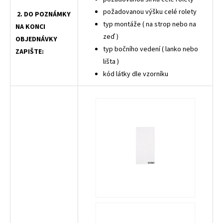
požadovanou výšku celé rolety
2. DO POZNÁMKY
typ montáže ( na strop nebo na
NA KONCI
zeď )
OBJEDNÁVKY
typ bočního vedení ( lanko nebo
ZAPIŠTE:
lišta )
kód látky dle vzorníku