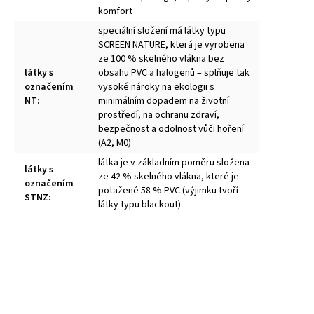
komfort
speciální složení má látky typu
SCREEN NATURE, která je vyrobena
ze 100 % skelného vlákna bez
látky s
obsahu PVC a halogenů – splňuje tak
označením
vysoké nároky na ekologii s
NT
:
minimálním dopadem na životní
prostředí, na ochranu zdraví,
bezpečnost a odolnost vůči hoření
(A2, M0)
látka je v základním poměru složena
látky s
ze 42 % skelného vlákna, které je
označením
potažené 58 % PVC (výjimku tvoří
STNZ
:
látky typu blackout)