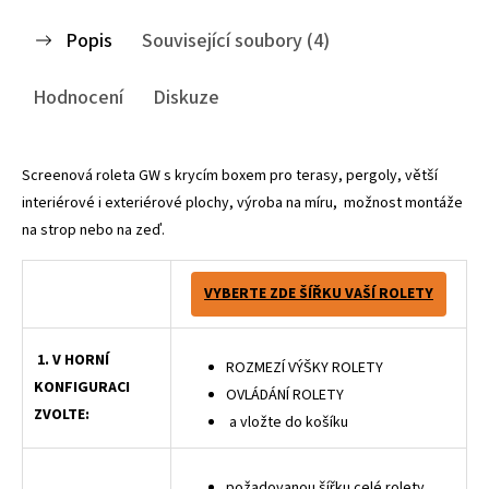
Popis
Související soubory (4)
Hodnocení
Diskuze
Screenová roleta GW s krycím boxem pro terasy, pergoly, větší
interiérové i exteriérové plochy, výroba na míru, možnost montáže
na strop nebo na zeď.
VYBERTE ZDE ŠÍŘKU VAŠÍ ROLETY
1. V HORNÍ
ROZMEZÍ VÝŠKY ROLETY
KONFIGURACI
OVLÁDÁNÍ ROLETY
ZVOLTE:
a vložte do košíku
požadovanou šířku celé rolety