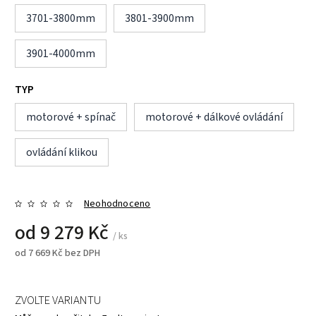
3701-3800mm
3801-3900mm
3901-4000mm
TYP
motorové + spínač
motorové + dálkové ovládání
ovládání klikou
Neohodnoceno
od
9 279 Kč
/ ks
od
7 669 Kč
bez DPH
ZVOLTE VARIANTU