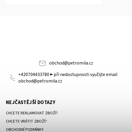
obchod
@
petromila.cz
+420704433780 ► při nedostupnosti využijte email
obchod@petromila.cz
NEJČASTĚJŠÍ DOTAZY
CHCETE REKLAMOVAT ZBOŽÍ?
CHCETE VRÁTIT ZBOŽÍ?
OBCHODNÍ PODMÍNKY