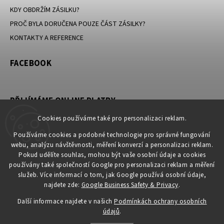
KDY OBDRŽÍM ZÁSILKU?
PROČ BYLA DORUČENA POUZE ČÁST ZÁSILKY?
KONTAKTY A REFERENCE
FACEBOOK
PŘIJÍMÁME ONLINE PLATBY
Cookies používáme také pro personalizaci reklam.
Používáme cookies a podobné technologie pro správné fungování
webu, analýzu návštěvnosti, měření konverzí a personalizaci reklam.
KONTAKT
Pokud udělíte souhlas, mohou být vaše osobní údaje a cookies
používány také společností Google pro personalizaci reklam a měření
obchod
@
petromila.cz
služeb. Více informací o tom, jak Google používá osobní údaje,
+420704433780 ► při nedostupnosti využijte email
najdete zde:
Google Business Safety & Privacy
.
obchod@petromila.cz
Další informace najdete v našich
Podmínkách ochrany osobních
údajů
.