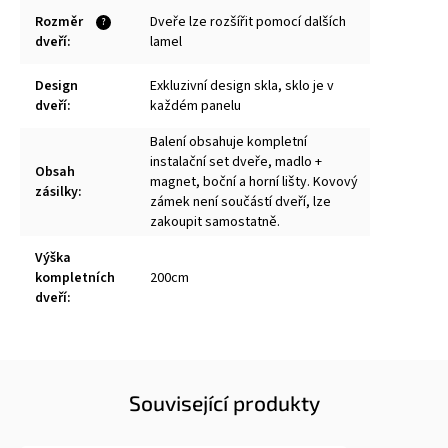
Rozměr
Dveře lze rozšířit pomocí dalších
?
dveří
:
lamel
Design
Exkluzivní design skla, sklo je v
dveří
:
každém panelu
Balení obsahuje kompletní
instalační set dveře, madlo +
Obsah
magnet, boční a horní lišty. Kovový
zásilky
:
zámek není součástí dveří, lze
zakoupit samostatně.
Výška
kompletních
200cm
dveří
:
Související produkty