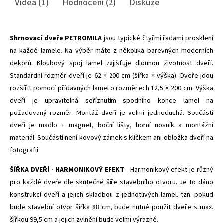
Videa (1)
Hodnocení (2)
Diskuze
Shrnovací dveře PETROMILA
jsou typické čtyřmi řadami prosklení
na každé lamele. Na výběr máte z několika barevných moderních
dekorů. Kloubový spoj lamel zajišťuje dlouhou životnost dveří.
Standardní rozměr dveří je 62 × 200 cm (šířka × výška). Dveře jdou
rozšířit pomocí přídavných lamel o rozměrech 12,5 × 200 cm. Výška
dveří je upravitelná seříznutím spodního konce lamel na
požadovaný rozměr. Montáž dveří je velmi jednoduchá. Součástí
dveří je madlo + magnet, boční lišty, horní nosník a montážní
materiál. Součástí není kovový zámek s klíčkem ani obložka dveří na
fotografii.
ŠÍŘKA DVEŘÍ - HARMONIKOVÝ EFEKT
- Harmonikový efekt je různý
pro každé dveře dle skutečné šíře stavebního otvoru. Je to dáno
konstrukcí dveří a jejich skladbou z jednotlivých lamel. tzn. pokud
bude stavební otvor šířka 88 cm, bude nutné použít dveře s max.
šířkou 99,5 cm a jejich zvlnění bude velmi výrazné.