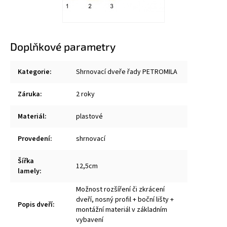
Doplňkové parametry
Kategorie
:
Shrnovací dveře řady PETROMILA
Záruka
:
2 roky
Materiál
:
plastové
Provedení
:
shrnovací
Šířka
12,5cm
lamely
:
Možnost rozšíření či zkrácení
dveří, nosný profil + boční lišty +
Popis dveří
:
montážní materiál v základním
vybavení