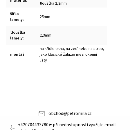
materiál
:
tloušťka 2,3mm
šířka
25mm
lamely
:
tloušťka
2,3mm
lamely
:
na křídlo okna, na zeď nebo na strop,
montáž
:
jako klasické žaluzie mezi okenní
lišty
obchod
@
petromila.cz
+420704433780 ► při nedostupnosti využijte email