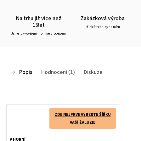
Na trhu již více než
Zakázková výroba
15let
stínící techniky na míru
Jsme roky ověřeným online prodejcem
Popis
Hodnocení (1)
Diskuze
Dřevěné žaluzie Klasik 25 jsou vysoce elegantní způsob zastínění. Spojení přírodního vzhledu dřevěná žaluzie a klasické žaluzie zajistí Vašemu domovu neodolatelný vzhled. Dřevěné žaluzie s lamelou 25mm jsou základním představitelem řady dřevěných žaluzií. Vytahování dřevěné žaluzie se provádí pomocí ovládacího mechanismu - provázku s aretací, který umožňuje nastavit výšku stažení lamel. Naklápění lamel dřevěných žaluzií je zajištěno dřevěným ovladačem.
ZDE NEJPRVE VYBERTE ŠÍŘKU
VAŠÍ ŽALUZIE
V HORNÍ