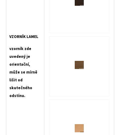
VZORNÍK LAMEL
vzorník zde
uvedený je
orientační,
může se mírně
lišit od
skutečného
odstínu.