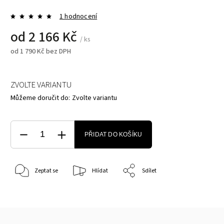
1 hodnocení
od
2 166 Kč
/ ks
od
1 790 Kč
bez DPH
ZVOLTE VARIANTU
Můžeme doručit do:
Zvolte variantu
PŘIDAT DO KOŠÍKU
Zeptat se
Hlídat
Sdílet