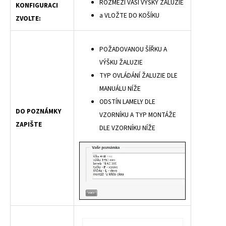
ROZMEZÍ VAŠÍ VÝŠKY ŽALUZIE
KONFIGURACI
a VLOŽTE DO KOŠÍKU
ZVOLTE:
POŽADOVANOU ŠÍŘKU A
VÝŠKU ŽALUZIE
TYP OVLÁDÁNÍ ŽALUZIE DLE
MANUÁLU NÍŽE
ODSTÍN LAMELY DLE
DO POZNÁMKY
VZORNÍKU A TYP MONTÁŽE
ZAPIŠTE
DLE VZORNÍKU NÍŽE