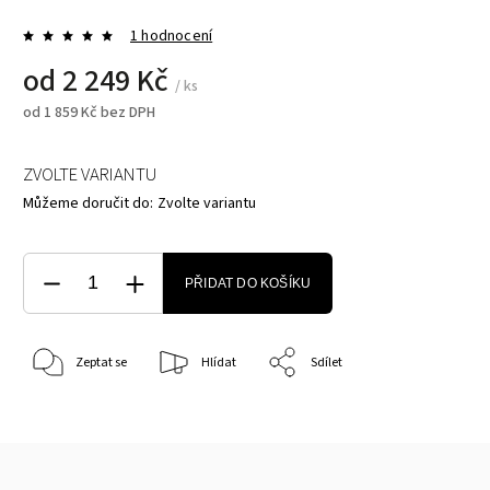
1 hodnocení
od
2 249 Kč
/ ks
od
1 859 Kč
bez DPH
ZVOLTE VARIANTU
Můžeme doručit do:
Zvolte variantu
PŘIDAT DO KOŠÍKU
Zeptat se
Hlídat
Sdílet