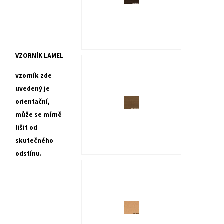
VZORNÍK LAMEL
vzorník zde
uvedený je
orientační,
může se mírně
lišit od
skutečného
odstínu.