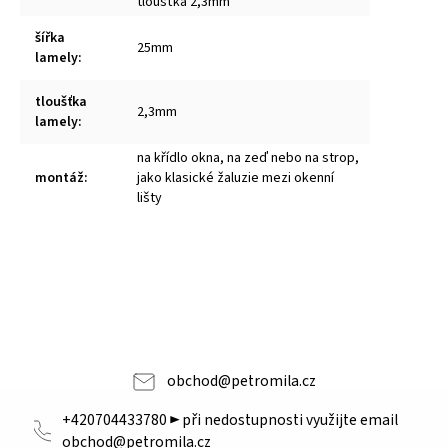
tloušťka 2,3mm
šířka
25mm
lamely
:
tloušťka
2,3mm
lamely
:
na křídlo okna, na zeď nebo na strop,
montáž
:
jako klasické žaluzie mezi okenní
lišty
obchod
@
petromila.cz
+420704433780 ► při nedostupnosti využijte email
obchod@petromila.cz