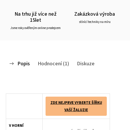
Na trhu již více než
Zakázková výroba
15let
stínící techniky na míru
Jsme roky ověřeným online prodejcem
Popis
Hodnocení (1)
Diskuze
Dřevěné žaluzie Klasik 25 jsou vysoce elegantní způsob zastínění. Spojení přírodního vzhledu dřevěná žaluzie a klasické žaluzie zajistí Vašemu domovu neodolatelný vzhled. Dřevěné žaluzie s lamelou 25mm jsou základním představitelem řady dřevěných žaluzií. Vytahování dřevěné žaluzie se provádí pomocí ovládacího mechanismu - provázku s aretací, který umožňuje nastavit výšku stažení lamel. Naklápění lamel dřevěných žaluzií je zajištěno dřevěným ovladačem.
ZDE NEJPRVE VYBERTE ŠÍŘKU
VAŠÍ ŽALUZIE
V HORNÍ