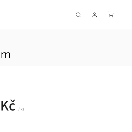
a
AKČNÍ ZBOŽÍ
mm
 Kč
/ ks