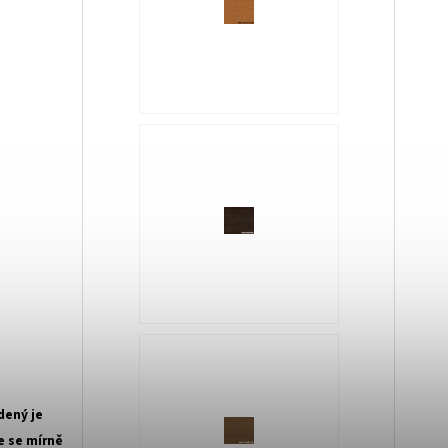
dený je
e se mírně