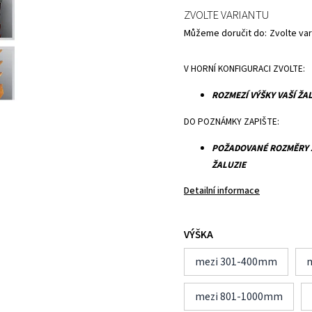
ZVOLTE VARIANTU
Můžeme doručit do:
Zvolte var
V HORNÍ KONFIGURACI ZVOLTE:
ROZMEZÍ VÝŠKY VAŠÍ ŽA
DO POZNÁMKY ZAPIŠTE:
POŽADOVANÉ ROZMĚRY Ž
ŽALUZIE
Detailní informace
VÝŠKA
mezi 301-400mm
mezi 801-1000mm