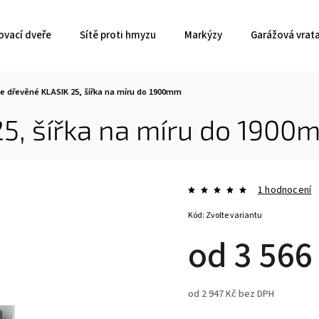
ovací dveře
Sítě proti hmyzu
Markýzy
Garážová vrat
e dřevěné KLASIK 25, šířka na míru do 1900mm
25, šířka na míru do 1900
1 hodnocení
Kód:
Zvolte variantu
od
3 566
od
2 947 Kč
bez DPH