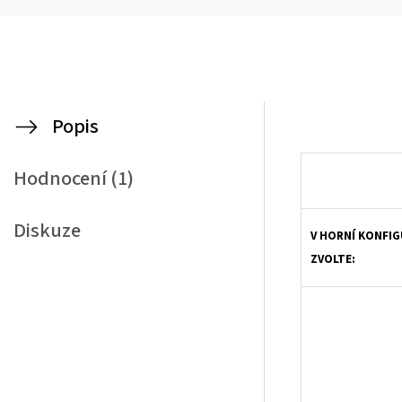
Popis
Dřevěné žaluzie Klasik 25 jsou vysoce elegantní způsob zastínění. Spojení přírodního vzhledu dřevěná žaluzie a klasické žaluzie zajistí Vašemu domovu neodo
Hodnocení (1)
Diskuze
V HORNÍ KONFIG
ZVOLTE: