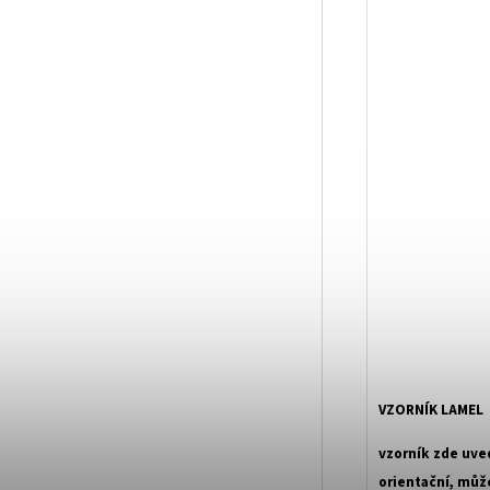
VZORNÍK LAMEL
vzorník zde uve
orientační, můž