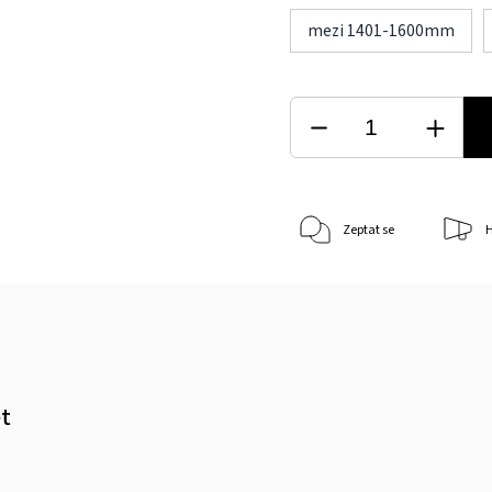
mezi 1401-1600mm
Zeptat se
H
et
m