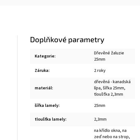
Doplňkové parametry
Dřevěné žaluzie
Kategorie
:
25mm
Záruka
:
2 roky
dřevěná - kanadská
materiál
:
lípa, šířka 25mm,
tloušťka 2,3mm
šířka lamely
:
25mm
tloušťka lamely
:
2,3mm
na křídlo okna, na
zeď nebo na strop,