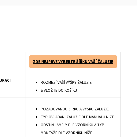
latelný vzhled. Dřevěné žaluzie s lamelou 25mm jsou základním představitelem řady dřevěných žaluzií. Vytahování dřevěné žaluzie se provádí pomocí ovládacího mechanismu - provázku s aretací, který umožňuje nastavit výšku stažení lamel. Naklápění lamel dřevěných žaluzií je zajištěno dřevěným ovladačem.
ZDE NEJPRVE VYBERTE ŠÍŘKU VAŠÍ ŽALUZIE
URACI
ROZMEZÍ VAŠÍ VÝŠKY ŽALUZIE
a VLOŽTE DO KOŠÍKU
POŽADOVANOU ŠÍŘKU A VÝŠKU ŽALUZIE
TYP OVLÁDÁNÍ ŽALUZIE DLE MANUÁLU NÍŽE
ODSTÍN LAMELY DLE VZORNÍKU A TYP
MONTÁŽE DLE VZORNÍKU NÍŽE