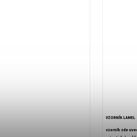
VZORNÍK LAMEL
vzorník zde uve