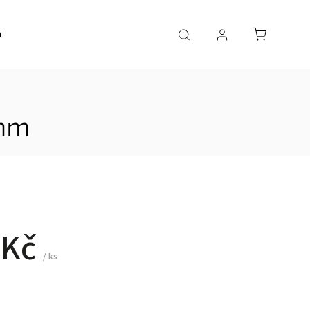
a
AKČNÍ ZBOŽÍ
0mm
 Kč
/ ks