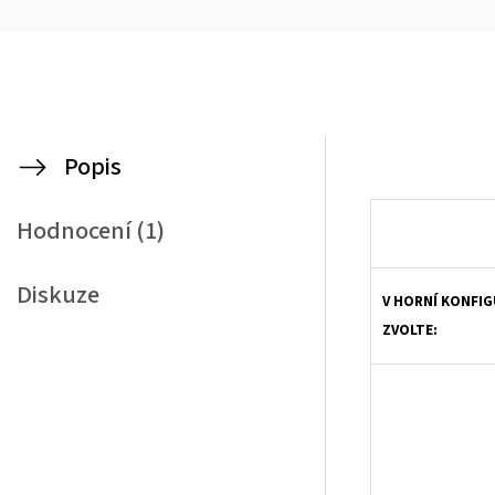
Popis
Dřevěné žaluzie Klasik 25 jsou vysoce elegantní způsob zastínění. Spojení přírodního vzhledu dřevěná žaluzie a klasické žaluzie zajistí Vašemu domovu neodo
Hodnocení (1)
Diskuze
V HORNÍ KONFIG
ZVOLTE: