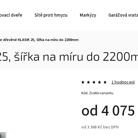
ovací dveře
Sítě proti hmyzu
Markýzy
Garážová vrat
e dřevěné KLASIK 25, šířka na míru do 2200mm
25, šířka na míru do 220
1 hodnocení
Kód:
Zvolte variantu
od
4 075
od
3 368 Kč
bez DPH