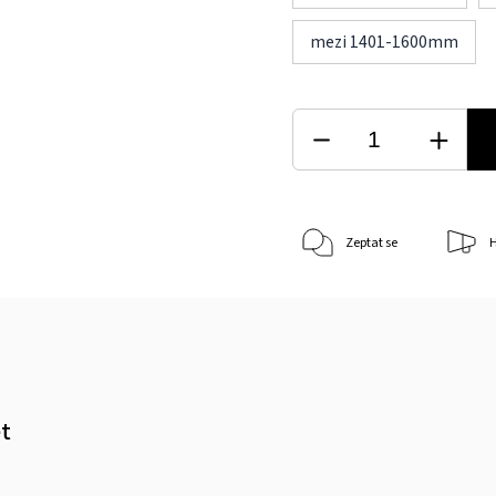
mezi 1401-1600mm
Zeptat se
H
et
m