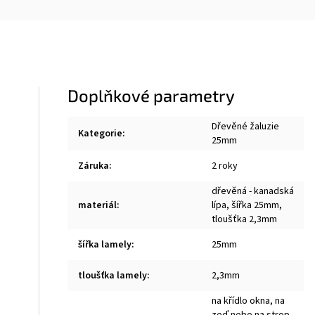
Doplňkové parametry
Dřevěné žaluzie
Kategorie
:
25mm
Záruka
:
2 roky
dřevěná - kanadská
materiál
:
lípa, šířka 25mm,
tloušťka 2,3mm
šířka lamely
:
25mm
tloušťka lamely
:
2,3mm
na křídlo okna, na