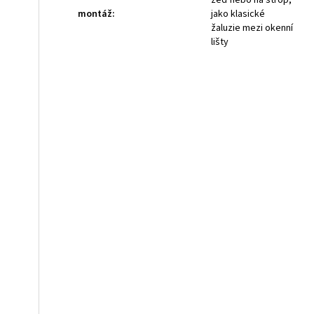
zeď nebo na strop,
montáž
:
jako klasické
žaluzie mezi okenní
lišty