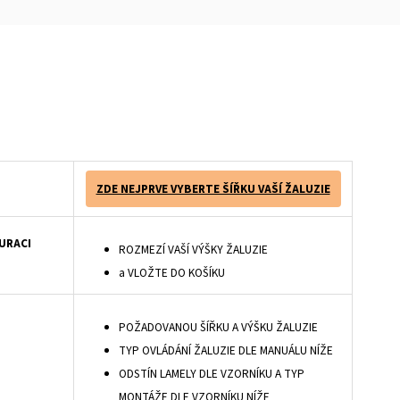
latelný vzhled. Dřevěné žaluzie s lamelou 25mm jsou základním představitelem řady dřevěných žaluzií. Vytahování dřevěné žaluzie se provádí pomocí ovládacího mechanismu - provázku s aretací, který umožňuje nastavit výšku stažení lamel. Naklápění lamel dřevěných žaluzií je zajištěno dřevěným ovladačem.
ZDE NEJPRVE VYBERTE ŠÍŘKU VAŠÍ ŽALUZIE
URACI
ROZMEZÍ VAŠÍ VÝŠKY ŽALUZIE
a VLOŽTE DO KOŠÍKU
POŽADOVANOU ŠÍŘKU A VÝŠKU ŽALUZIE
TYP OVLÁDÁNÍ ŽALUZIE DLE MANUÁLU NÍŽE
ODSTÍN LAMELY DLE VZORNÍKU A TYP
MONTÁŽE DLE VZORNÍKU NÍŽE