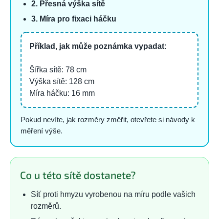
2. Přesná výška sítě
3. Míra pro fixaci háčku
Příklad, jak může poznámka vypadat:
Šířka sítě: 78 cm
Výška sítě: 128 cm
Míra háčku: 16 mm
Pokud nevíte, jak rozměry změřit, otevřete si návody k
měření výše.
Co u této sítě dostanete?
Síť proti hmyzu vyrobenou na míru podle vašich
rozměrů.