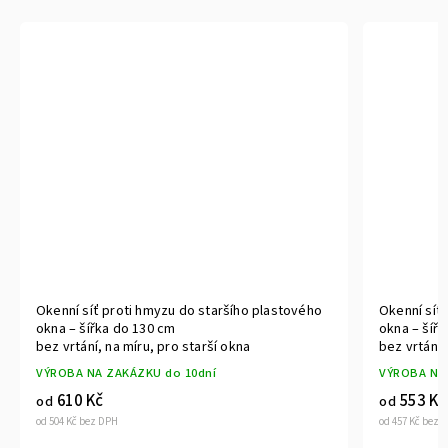
 proti hmyzu do staršího plastového
Okenní síť proti hmyzu do 
ka do 130 cm
okna – šířka do 80 cm
, na míru, pro starší okna
bez vrtání, na míru, pro sta
 ZAKÁZKU do 10dní
VÝROBA NA ZAKÁZKU do 10d
č
553 Kč
od
 DPH
od 457 Kč bez DPH