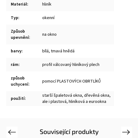
Materiál
:
hliník
Typ
:
okenní
Způsob
na okno
upevnění
:
barvy
:
bílá, tmavá hnědá
rám
:
profil válcovaný hliníkový plech
způsob
pomocí PLASTOVÝCH OBRTLÍKŮ
uchycení
:
starší špaletová okna, dřevěná okna,
použití
:
ale i plastová, hliníková a eurookna
Související produkty
Previous
Next