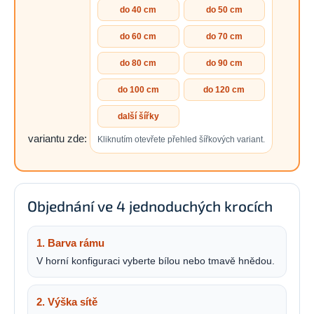
do 40 cm
do 50 cm
do 60 cm
do 70 cm
do 80 cm
do 90 cm
do 100 cm
do 120 cm
další šířky
variantu zde:
Kliknutím otevřete přehled šířkových variant.
Objednání ve 4 jednoduchých krocích
1. Barva rámu
V horní konfiguraci vyberte bílou nebo tmavě hnědou.
2. Výška sítě