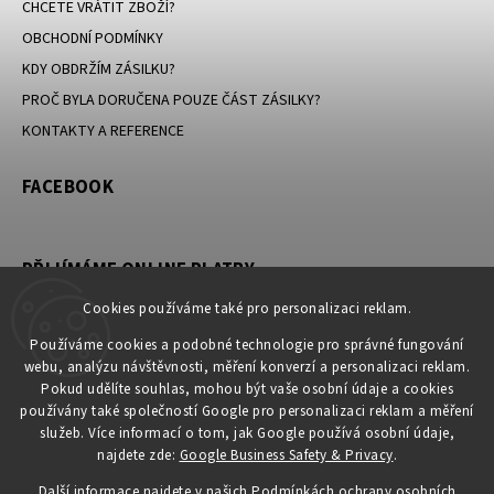
CHCETE VRÁTIT ZBOŽÍ?
OBCHODNÍ PODMÍNKY
KDY OBDRŽÍM ZÁSILKU?
PROČ BYLA DORUČENA POUZE ČÁST ZÁSILKY?
KONTAKTY A REFERENCE
FACEBOOK
PŘIJÍMÁME ONLINE PLATBY
Cookies používáme také pro personalizaci reklam.
Používáme cookies a podobné technologie pro správné fungování
webu, analýzu návštěvnosti, měření konverzí a personalizaci reklam.
KONTAKT
Pokud udělíte souhlas, mohou být vaše osobní údaje a cookies
používány také společností Google pro personalizaci reklam a měření
obchod
@
petromila.cz
služeb. Více informací o tom, jak Google používá osobní údaje,
+420704433780 ► při nedostupnosti využijte email
najdete zde:
Google Business Safety & Privacy
.
obchod@petromila.cz
Další informace najdete v našich
Podmínkách ochrany osobních