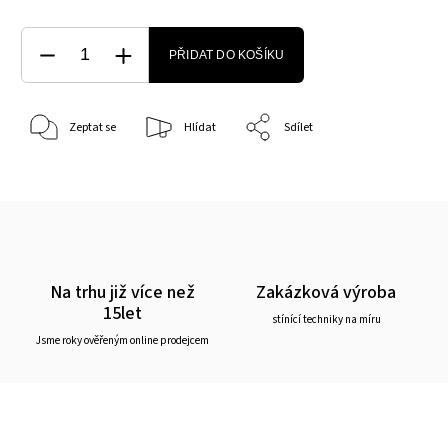
PŘIDAT DO KOŠÍKU
Zeptat se
Hlídat
Sdílet
Na trhu již více než
Zakázková výroba
15let
stínící techniky na míru
Jsme roky ověřeným online prodejcem