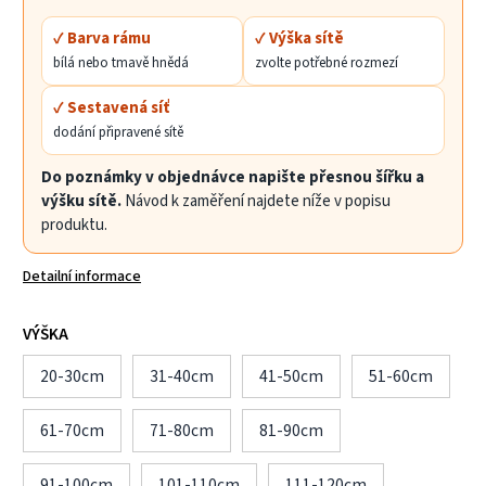
✓ Barva rámu
✓ Výška sítě
bílá nebo tmavě hnědá
zvolte potřebné rozmezí
✓ Sestavená síť
dodání připravené sítě
Do poznámky v objednávce napište přesnou šířku a
výšku sítě.
Návod k zaměření najdete níže v popisu
produktu.
Detailní informace
VÝŠKA
20-30cm
31-40cm
41-50cm
51-60cm
61-70cm
71-80cm
81-90cm
91-100cm
101-110cm
111-120cm