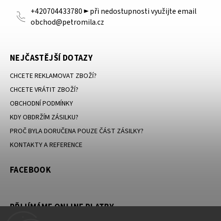
+420704433780 ► při nedostupnosti využijte email
obchod@petromila.cz
NEJČASTĚJŠÍ DOTAZY
CHCETE REKLAMOVAT ZBOŽÍ?
CHCETE VRÁTIT ZBOŽÍ?
OBCHODNÍ PODMÍNKY
KDY OBDRŽÍM ZÁSILKU?
PROČ BYLA DORUČENA POUZE ČÁST ZÁSILKY?
KONTAKTY A REFERENCE
FACEBOOK
PŘIJÍMÁME ONLINE PLATBY