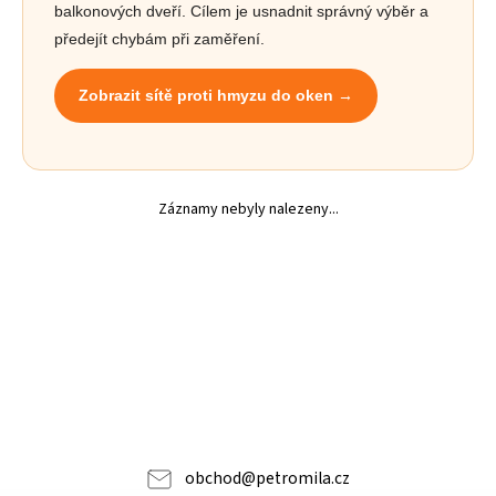
balkonových dveří. Cílem je usnadnit správný výběr a
předejít chybám při zaměření.
Zobrazit sítě proti hmyzu do oken →
Záznamy nebyly nalezeny...
obchod
@
petromila.cz