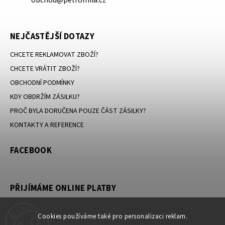
obchod@petromila.cz
HNĚDÁ
CHAMPAŇ
NEJČASTĚJŠÍ DOTAZY
CHCETE REKLAMOVAT ZBOŽÍ?
CHCETE VRÁTIT ZBOŽÍ?
OBCHODNÍ PODMÍNKY
KDY OBDRŽÍM ZÁSILKU?
PROČ BYLA DORUČENA POUZE ČÁST ZÁSILKY?
KONTAKTY A REFERENCE
FACEBOOK
PŘIJÍMÁME ONLINE PLATBY
ŽLUTÁ
Cookies používáme také pro personalizaci reklam.