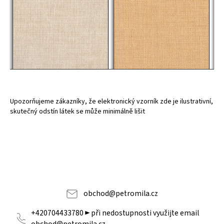
HNĚDOBÉŽOVÁ SVĚTLÁ
BÉŽOVÁ TMAVŠÍ
Upozorňujeme zákazníky, že elektronický vzorník zde je ilustrativní,
skutečný odstín látek se může minimálně lišit
obchod
@
petromila.cz
+420704433780 ► při nedostupnosti využijte email