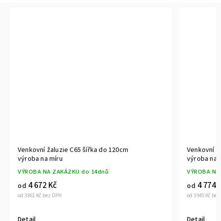
uzie C65 šířka do 120cm
Venkovní žaluzie C65 šířka d
ru
výroba na míru
AKÁZKU do 14dnů
VÝROBA NA ZAKÁZKU do 14dn
č
4 774 Kč
od
DPH
od 3 945 Kč bez DPH
Detail