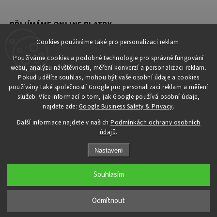
PŘIJÍMÁME ONLINE PLATBY
Cookies používáme také pro personalizaci reklam.
Používáme cookies a podobné technologie pro správné fungování
webu, analýzu návštěvnosti, měření konverzí a personalizaci reklam.
KONTAKT
Pokud udělíte souhlas, mohou být vaše osobní údaje a cookies
používány také společností Google pro personalizaci reklam a měření
obchod
@
petromila.cz
služeb. Více informací o tom, jak Google používá osobní údaje,
+420704433780 ► při nedostupnosti využijte email
najdete zde:
Google Business Safety & Privacy
.
obchod@petromila.cz
Další informace najdete v našich
Podmínkách ochrany osobních
údajů
.
Nastavení
Souhlasím
Copyright 2026
PETROMILA.cz
. Všechna práva vyhrazena.
Upravit nastavení cookies
Odmítnout
Grafický návrh vytvořil a nakódoval
Shoptak.cz