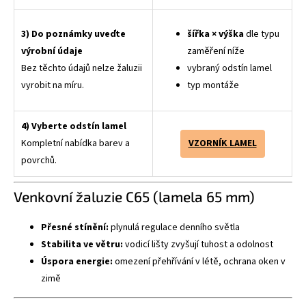
3) Do poznámky uveďte
šířka × výška
dle typu
výrobní údaje
zaměření níže
Bez těchto údajů nelze žaluzii
vybraný odstín lamel
vyrobit na míru.
typ montáže
4) Vyberte odstín lamel
Kompletní nabídka barev a
VZORNÍK LAMEL
povrchů.
Venkovní žaluzie C65 (lamela 65 mm)
Přesné stínění:
plynulá regulace denního světla
Stabilita ve větru:
vodicí lišty zvyšují tuhost a odolnost
Úspora energie:
omezení přehřívání v létě, ochrana oken v
zimě