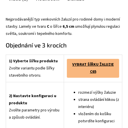
Nejprodávanější typ venkovních žaluzií pro rodinné domy i moderní
stavby. Lamely ve tvaru
C
o šířce
6,5 cm
umožňují plynulou regulaci
světla, soukromí i tepelného komfortu.
Objednání ve 3 krocích
1) Vyberte šířku produktu
VYBRAT ŠÍŘKU ŽALUZIE
Zvolte variantu podle šířky
C65
stavebního otvoru.
rozmezí výšky žaluzie
2) Nastavte konfiguraci u
strana ovládání klikou (z
produktu
interiéru)
Zvolíte parametry pro výrobu
vložením do košíku
a způsob ovládání.
potvrdíte konfiguraci