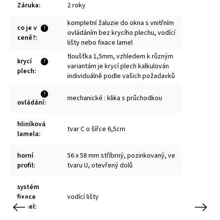
Záruka
:
2 roky
kompletní žaluzie do okna s vnitřním
co je v
?
ovládáním bez krycího plechu, vodící
ceně?
:
lišty nebo fixace lamel
tloušťka 1,5mm, vzhledem k různým
krycí
?
variantám je krycí plech kalkulován
plech
:
individuálně podle vašich požadavků
?
mechanické : klika s průchodkou
ovládání
:
hliníková
tvar C o šířce 6,5cm
lamela
:
horní
56 x 58 mm stříbrný, pozinkovaný, ve
profil
:
tvaru U, otevřený dolů
systém
fixace
vodící lišty
lamel
:
Previous
Next