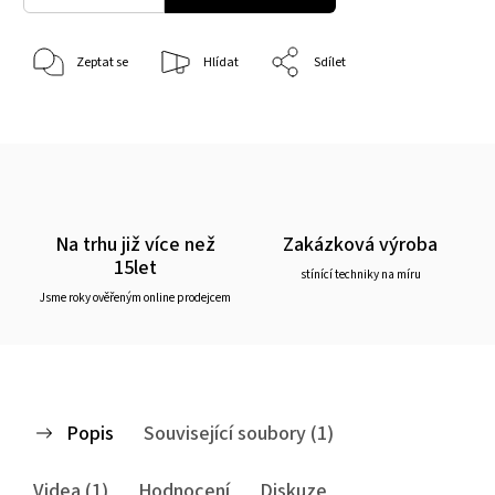
Zeptat se
Hlídat
Sdílet
Na trhu již více než
Zakázková výroba
15let
stínící techniky na míru
Jsme roky ověřeným online prodejcem
Popis
Související soubory (1)
Videa (1)
Hodnocení
Diskuze