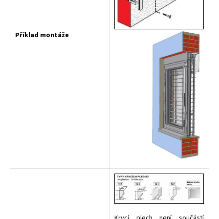
Příklad montáže
Krycí plech není součástí