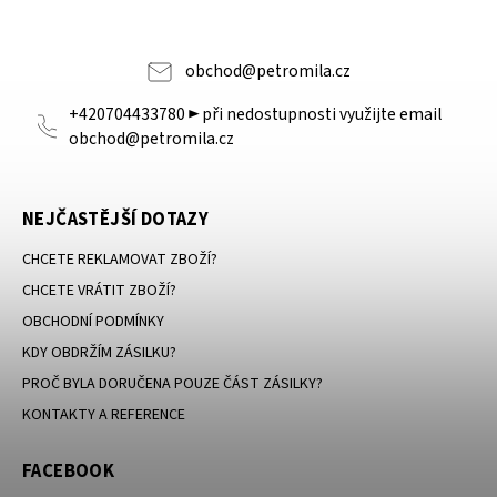
obchod
@
petromila.cz
+420704433780 ► při nedostupnosti využijte email
obchod@petromila.cz
NEJČASTĚJŠÍ DOTAZY
CHCETE REKLAMOVAT ZBOŽÍ?
CHCETE VRÁTIT ZBOŽÍ?
OBCHODNÍ PODMÍNKY
KDY OBDRŽÍM ZÁSILKU?
PROČ BYLA DORUČENA POUZE ČÁST ZÁSILKY?
KONTAKTY A REFERENCE
FACEBOOK