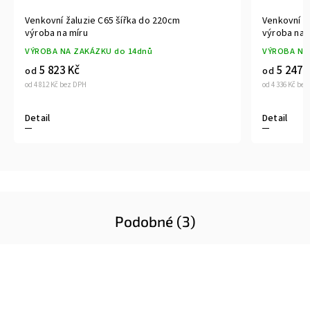
a do 220cm
Venkovní žaluzie C65 šířka do 160cm
výroba na míru
4dnů
VÝROBA NA ZAKÁZKU do 14dnů
5 247 Kč
od
od 4 336 Kč bez DPH
Detail
Podobné (3)