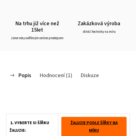
Na trhu již více než
Zakázková výroba
15let
stínící techniky na míru
Jsme roky ověřeným online prodejcem
Popis
Hodnocení (1)
Diskuze
Žaluzie do vašich plastových oken na míru, jednoduchý fotonávod na
zaměření, jednoduchá montáž
1. VYBERTE SI ŠÍŘKU
ŽALUZIE PODLE ŠÍŘKY NA
ŽALUZIE:
MÍRU