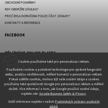
OBCHODNÍ PODMÍNKY
KDY OBDRŽÍM ZÁSILKU?
PROČ BYLA DORUČENA POUZE ČÁST ZÁSILKY?
KONTAKTY A REFERENCE
FACEBOOK
PŘIJÍMÁME ONLINE PLATBY
Cookies používáme také pro personalizaci reklam.
Používáme cookies a podobné technologie pro správné fungování
webu, analýzu návštěvnosti, měření konverzí a personalizaci reklam.
KONTAKT
Pokud udělíte souhlas, mohou být vaše osobní údaje a cookies
používány také společností Google pro personalizaci reklam a měření
obchod
@
petromila.cz
služeb. Více informací o tom, jak Google používá osobní údaje,
+420704433780 ► při nedostupnosti využijte email
najdete zde:
Google Business Safety & Privacy
.
obchod@petromila.cz
Další informace najdete v našich
Podmínkách ochrany osobních
údajů
.