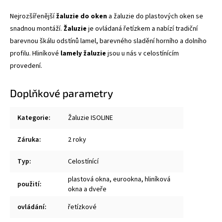
Nejrozšířenější
žaluzie do oken
a žaluzie do plastových oken se
snadnou montáží.
Žaluzie
je ovládaná řetízkem a nabízí tradiční
barevnou škálu odstínů lamel, barevného sladění horního a dolního
profilu. Hliníkové
lamely žaluzie
jsou u nás v celostínícím
provedení.
Doplňkové parametry
Kategorie
:
Žaluzie ISOLINE
Záruka
:
2 roky
Typ
:
Celostínící
plastová okna, eurookna, hliníková
použití
:
okna a dveře
ovládání
:
řetízkové