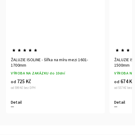
ŽALUZIE ISOLINE - šířka na míru mezi 1601-
ŽALUZIE ISO
1700mm
1500mm
VÝROBA NA ZAKÁZKU do 10dní
VÝROBA NA
725 Kč
674 Kč
od
od
od 599 Kč bez DPH
od 557 Kč bez 
Detail
Detail