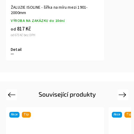
ŽALUZIE ISOLINE - šířka na míru mezi 1901-
2000mm
VÝROBA NA ZAKÁZKU do 10dní
817 Kč
od
od 675 Kč bez DPH
Detail
Související produkty
Previous
Next
Akce
Tip
Akce
Tip