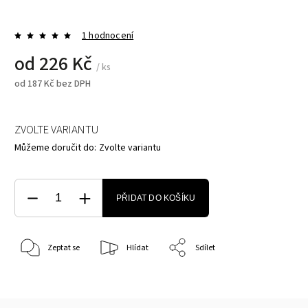
1 hodnocení
od
226 Kč
/ ks
od
187 Kč
bez DPH
ZVOLTE VARIANTU
Můžeme doručit do:
Zvolte variantu
PŘIDAT DO KOŠÍKU
Zeptat se
Hlídat
Sdílet