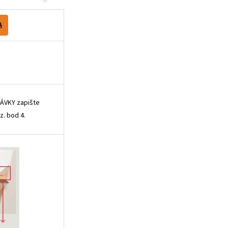
A
ÁVKY zapište
z. bod 4.