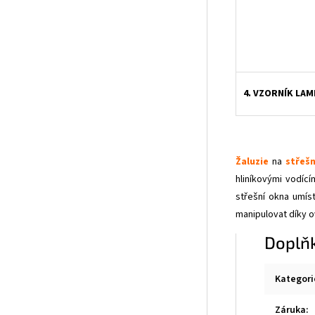
4. VZORNÍK LAM
Žaluzie
na
střešn
hliníkovými vodící
střešní okna umís
manipulovat díky ov
Doplň
Kategori
Záruka
: