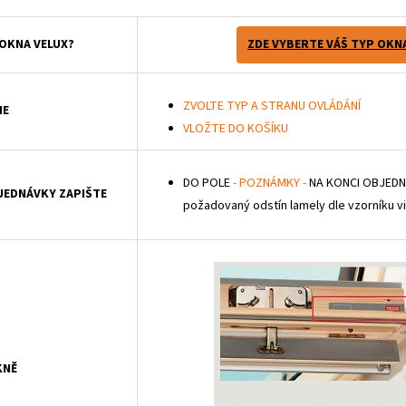
 OKNA VELUX?
ZDE VYBERTE VÁŠ TYP OKN
ZVOLTE TYP A STRANU OVLÁDÁNÍ
IE
VLOŽTE DO KOŠÍKU
DO POLE
- POZNÁMKY -
NA KONCI OBJEDN
BJEDNÁVKY ZAPIŠTE
požadovaný odstín lamely dle vzorníku vi
KNĚ