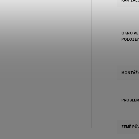
RÁM ŽAL
OKNO VE
POLOZE?
MONTÁŽ
:
PROBLÉM
ZEMĚ PŮ