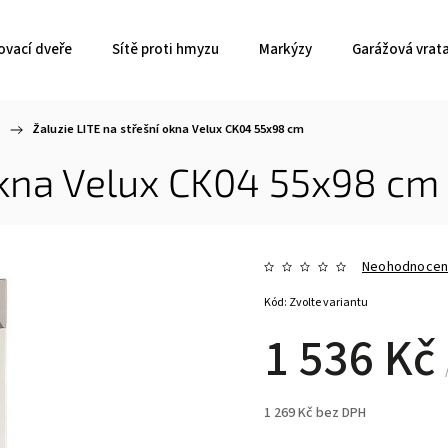
ovací dveře
Sítě proti hmyzu
Markýzy
Garážová vrat
/
Žaluzie LITE na střešní okna Velux CK04 55x98 cm
 okna Velux CK04 55x98 cm
Neohodnoce
Kód:
Zvolte variantu
1 536 Kč
1 269 Kč bez DPH