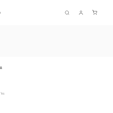
a
AKČNÍ ZBOŽÍ
no
/ ks