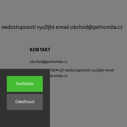
 nedostupnosti využijte email obchod@petromila.cz
KONTAKT
obchod
@
petromila.cz
+420704433780 ► při nedostupnosti využijte email
obchod@petromila.cz
Souhlasím
Odmítnout