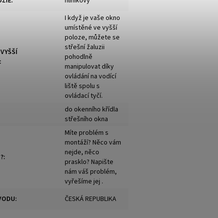
UZIE
:
hliníkový
I když je vaše okno
umístěné ve vyšší
poloze, můžete se
střešní žaluzii
 VYŠŠÍ
pohodlně
:
manipulovat díky
ovládání na vodící
liště spolu s
ovládací tyčí.
do okenního křídla
střešního okna
Míte problém s
montáží? Něco vám
nejde, něco
?
:
prasklo? Napište
nám váš problém,
vyřešíme jej .
VODU
:
ČESKÁ REPUBLIKA