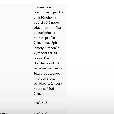
manuálně –
posouváním jezdce
umístěného na
vodící liště nebo
otáčením kolečka
umístěném na
horním profilu
žaluzie naklápíte
lamely. Stažení a
Í
:
vytažení žaluzii
provádíte pomocí
dolního profilu. K
ovládání žaluzie na
těžce dostupných
místech slouží
ovládací tyč, která
není součástí
žaluzie.
hliníková