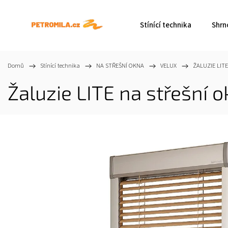
Stínící technika
Shrn
Domů
/
Stínící technika
/
NA STŘEŠNÍ OKNA
/
VELUX
/
ŽALUZIE LITE
Žaluzie LITE na střešní