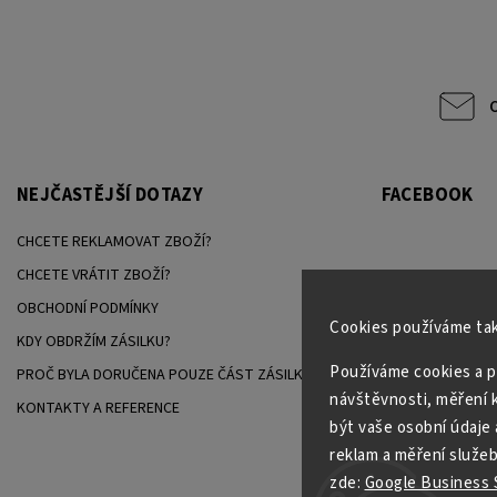
NEJČASTĚJŠÍ DOTAZY
FACEBOOK
CHCETE REKLAMOVAT ZBOŽÍ?
CHCETE VRÁTIT ZBOŽÍ?
OBCHODNÍ PODMÍNKY
Cookies používáme tak
KDY OBDRŽÍM ZÁSILKU?
Používáme cookies a p
PROČ BYLA DORUČENA POUZE ČÁST ZÁSILKY?
návštěvnosti, měření k
KONTAKTY A REFERENCE
být vaše osobní údaje 
reklam a měření služeb
zde:
Google Business S