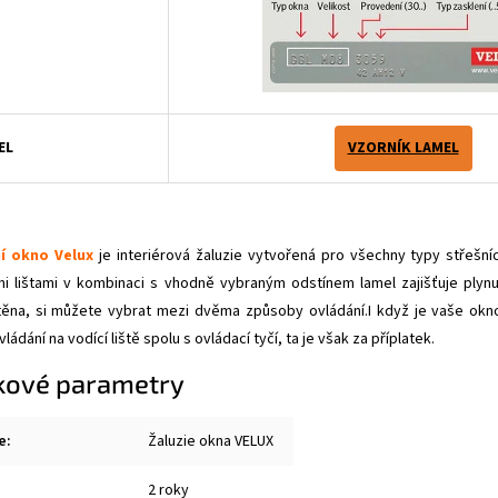
EL
VZORNÍK LAMEL
í okno Velux
je interiérová žaluzie vytvořená pro všechny typy střešní
mi lištami v kombinaci s vhodně vybraným odstínem lamel zajišťuje plynu
těna, si můžete vybrat mezi dvěma způsoby ovládání.I když je vaše okno
ládání na vodící liště spolu s ovládací tyčí, ta je však za příplatek.
kové parametry
e
:
Žaluzie okna VELUX
2 roky