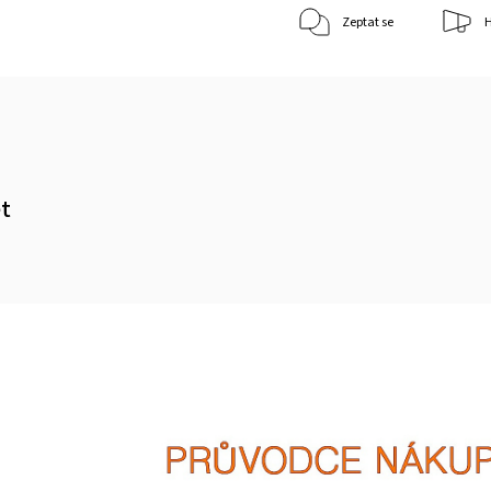
Zeptat se
H
et
m