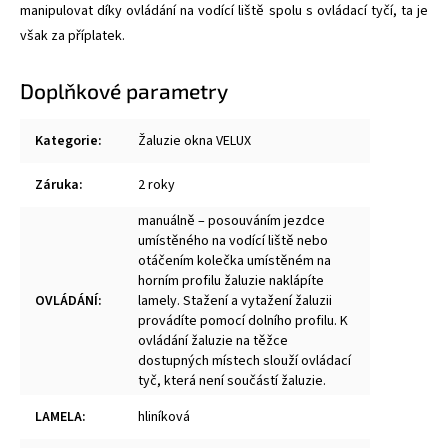
manipulovat díky ovládání na vodící liště spolu s ovládací tyčí, ta je
však za příplatek.
Doplňkové parametry
Kategorie
:
Žaluzie okna VELUX
Záruka
:
2 roky
manuálně – posouváním jezdce
umístěného na vodící liště nebo
otáčením kolečka umístěném na
horním profilu žaluzie naklápíte
OVLÁDÁNÍ
:
lamely. Stažení a vytažení žaluzii
provádíte pomocí dolního profilu. K
ovládání žaluzie na těžce
dostupných místech slouží ovládací
tyč, která není součástí žaluzie.
LAMELA
:
hliníková