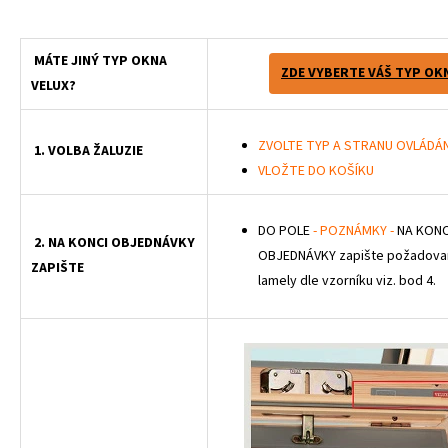
MÁTE JINÝ TYP OKNA
ZDE VYBERTE VÁŠ TYP OK
VELUX?
ZVOLTE TYP A STRANU OVLÁDÁN
1. VOLBA ŽALUZIE
VLOŽTE DO KOŠÍKU
DO POLE
- POZNÁMKY -
NA KONC
2. NA KONCI OBJEDNÁVKY
OBJEDNÁVKY zapište požadovan
ZAPIŠTE
lamely dle vzorníku viz. bod 4.