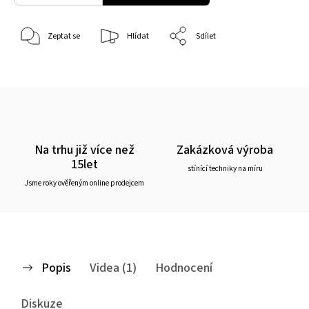
Zeptat se
Hlídat
Sdílet
Na trhu již více než
Zakázková výroba
15let
stínící techniky na míru
Jsme roky ověřeným online prodejcem
Popis
Videa (1)
Hodnocení
Diskuze