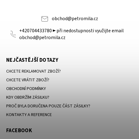
obchod
@
petromila.cz
+420704433780 ► při nedostupnosti využijte email
obchod@petromila.cz
NEJČASTĚJŠÍ DOTAZY
CHCETE REKLAMOVAT ZBOŽÍ?
CHCETE VRÁTIT ZBOŽÍ?
OBCHODNÍ PODMÍNKY
KDY OBDRŽÍM ZÁSILKU?
PROČ BYLA DORUČENA POUZE ČÁST ZÁSILKY?
KONTAKTY A REFERENCE
FACEBOOK