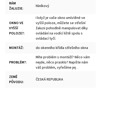
RÁM
hliníkový
ŽALUZIE
:
I když je vaše okno umístěné ve
OKNO VE
vyšší poloze, můžete se střešní
VYŠŠÍ
žaluzii pohodlně manipulovat díky
POLOZE?
:
ovládání na vodící liště spolu s
ovládací tyčí.
MONTÁŽ
:
do okenního křídla střešního okna
Míte problém s montáží? Něco vám
PROBLÉM?
:
nejde, něco prasklo? Napište nám
váš problém, vyřešíme jej .
ZEMĚ
ČESKÁ REPUBLIKA
PŮVODU
: