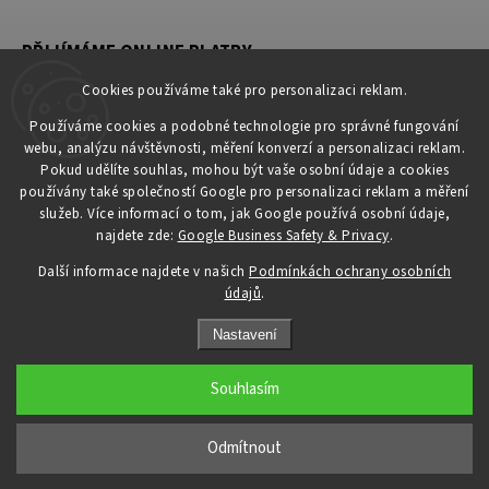
PŘIJÍMÁME ONLINE PLATBY
Cookies používáme také pro personalizaci reklam.
Používáme cookies a podobné technologie pro správné fungování
webu, analýzu návštěvnosti, měření konverzí a personalizaci reklam.
KONTAKT
Pokud udělíte souhlas, mohou být vaše osobní údaje a cookies
používány také společností Google pro personalizaci reklam a měření
obchod
@
petromila.cz
služeb. Více informací o tom, jak Google používá osobní údaje,
+420704433780 ► při nedostupnosti využijte email
najdete zde:
Google Business Safety & Privacy
.
obchod@petromila.cz
Další informace najdete v našich
Podmínkách ochrany osobních
údajů
.
Nastavení
Souhlasím
Copyright 2026
PETROMILA.cz
. Všechna práva vyhrazena.
Upravit nastavení cookies
Odmítnout
Grafický návrh vytvořil a nakódoval
Shoptak.cz