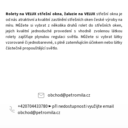
Rolety na VELUX střešní okna
,
žaluzie na VELUX
střešní okna je
od nás atraktivní a kvalitní zastínění střešních oken české výroby na
míru. Můžete si vybrat z několika druhů rolet do střešních oken,
jejich kvalitní jednoduché provedení s vhodně zvolenou látkou
rolety zajišťuje plynulou regulaci světla. Můžete si vybrat látky
vzorované či jednobarevné, s plně zatemňujícím účinkem nebo látky
částečně propouštějící světlo.
obchod
@
petromila.cz
+420704433780 ► při nedostupnosti využijte email
obchod@petromila.cz