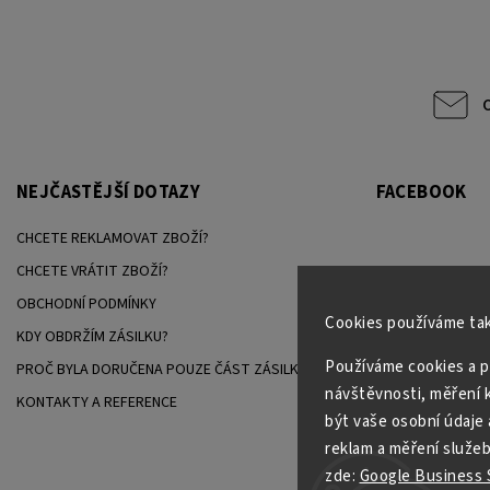
NEJČASTĚJŠÍ DOTAZY
FACEBOOK
CHCETE REKLAMOVAT ZBOŽÍ?
CHCETE VRÁTIT ZBOŽÍ?
OBCHODNÍ PODMÍNKY
Cookies používáme tak
KDY OBDRŽÍM ZÁSILKU?
Používáme cookies a p
PROČ BYLA DORUČENA POUZE ČÁST ZÁSILKY?
návštěvnosti, měření k
KONTAKTY A REFERENCE
být vaše osobní údaje 
reklam a měření služeb
zde:
Google Business S