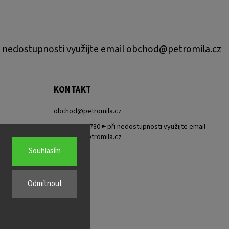
 nedostupnosti využijte email obchod@petromila.cz
KONTAKT
obchod
@
petromila.cz
+420704433780 ► při nedostupnosti využijte email
obchod@petromila.cz
Souhlasím
Odmítnout