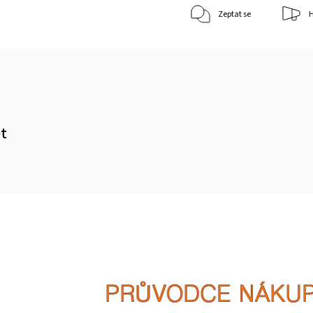
Zeptat se
H
et
m