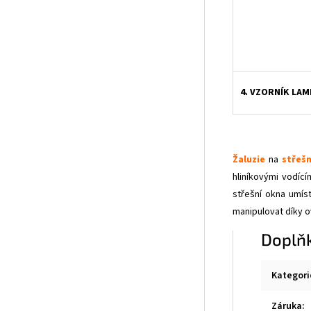
4. VZORNÍK LAM
Žaluzie
na
střešn
hliníkovými vodící
střešní okna umís
manipulovat díky ov
Doplň
Kategori
Záruka
: