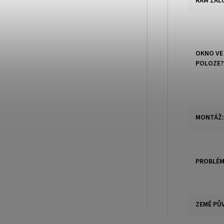
RÁM ŽAL
OKNO VE
POLOZE?
MONTÁŽ
:
PROBLÉM
ZEMĚ PŮ