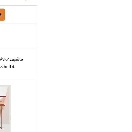
A
ÁVKY zapište
z. bod 4.