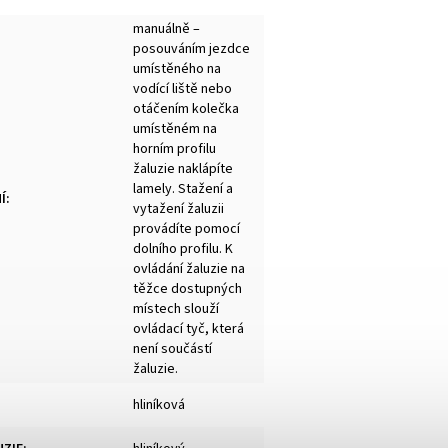
manuálně –
posouváním jezdce
umístěného na
vodící liště nebo
otáčením kolečka
umístěném na
horním profilu
žaluzie naklápíte
lamely. Stažení a
Í
:
vytažení žaluzii
provádíte pomocí
dolního profilu. K
ovládání žaluzie na
těžce dostupných
místech slouží
ovládací tyč, která
není součástí
žaluzie.
hliníková