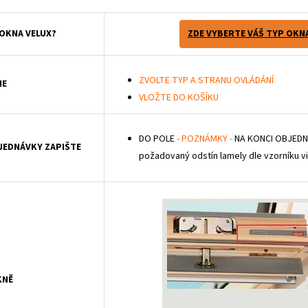
 OKNA VELUX?
ZDE VYBERTE VÁŠ TYP OKN
ZVOLTE TYP A STRANU OVLÁDÁNÍ
IE
VLOŽTE DO KOŠÍKU
DO POLE
- POZNÁMKY -
NA KONCI OBJEDN
BJEDNÁVKY ZAPIŠTE
požadovaný odstín lamely dle vzorníku vi
KNĚ