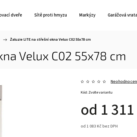
ovací dveře
Sítě proti hmyzu
Markýzy
Garážová vrat
/
Žaluzie LITE na střešní okna Velux C02 55x78 cm
okna Velux C02 55x78 cm
Neohodnoce
Kód:
Zvolte variantu
od
1 311
od
1 083 Kč
bez DPH