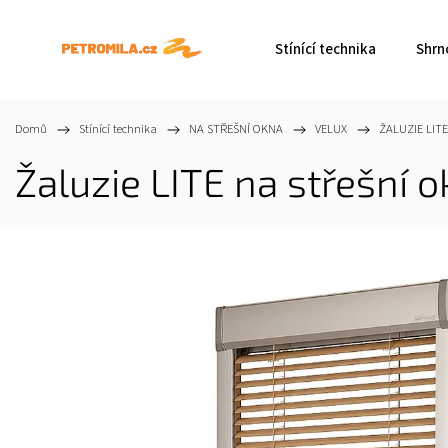
Stínící technika
Shrn
Domů
/
Stínící technika
/
NA STŘEŠNÍ OKNA
/
VELUX
/
ŽALUZIE LITE
Žaluzie LITE na střešní 