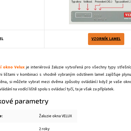
EL
VZORNÍK LAMEL
í okno Velux
je interiérová žaluzie vytvořená pro všechny typy střešní
mi lištami v kombinaci s vhodně vybraným odstínem lamel zajišťuje plynu
těna, si můžete vybrat mezi dvěma způsoby ovládání.I když je vaše okno
ládání na vodící liště spolu s ovládací tyčí, ta je však za příplatek.
kové parametry
e
:
Žaluzie okna VELUX
2 roky