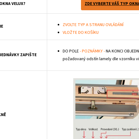
 OKNA VELUX?
ZDE VYBERTE VÁŠ TYP OKN
ZVOLTE TYP A STRANU OVLÁDÁNÍ
IE
VLOŽTE DO KOŠÍKU
DO POLE
- POZNÁMKY -
NA KONCI OBJEDN
BJEDNÁVKY ZAPIŠTE
požadovaný odstín lamely dle vzorníku vi
KNĚ