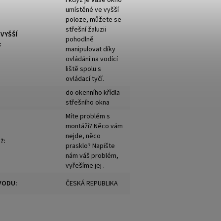
I když je vaše okno
umístěné ve vyšší
poloze, můžete se
střešní žaluzii
 VYŠŠÍ
pohodlně
:
manipulovat díky
ovládání na vodící
liště spolu s
ovládací tyčí.
do okenního křídla
střešního okna
Míte problém s
montáží? Něco vám
nejde, něco
?
:
prasklo? Napište
nám váš problém,
vyřešíme jej .
VODU
:
ČESKÁ REPUBLIKA