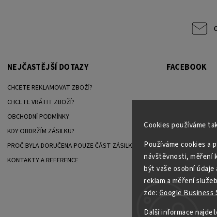
NEJČASTĚJŠÍ DOTAZY
FACEBOOK
CHCETE REKLAMOVAT ZBOŽÍ?
CHCETE VRÁTIT ZBOŽÍ?
OBCHODNÍ PODMÍNKY
Cookies používáme tak
KDY OBDRŽÍM ZÁSILKU?
Používáme cookies a p
PROČ BYLA DORUČENA POUZE ČÁST ZÁSILKY?
návštěvnosti, měření k
KONTAKTY A REFERENCE
být vaše osobní údaje 
reklam a měření služeb
zde:
Google Business S
Další informace najdet