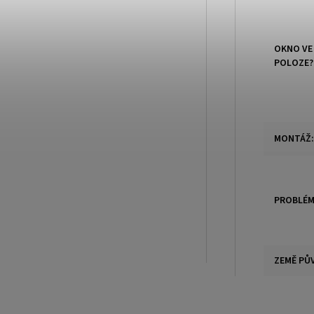
OKNO VE
POLOZE?
MONTÁŽ
:
PROBLÉM
ZEMĚ PŮ