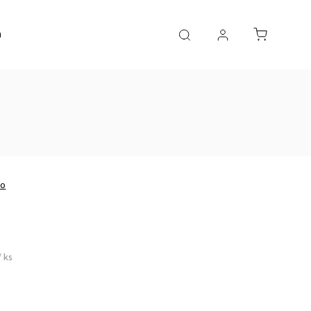
a
AKČNÍ ZBOŽÍ
no
/ ks