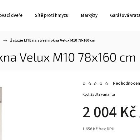
ovací dveře
Sítě proti hmyzu
Markýzy
Garážová vrat
/
Žaluzie LITE na střešní okna Velux M10 78x160 cm
 okna Velux M10 78x160 cm
Neohodnoce
Kód:
Zvolte variantu
2 004 Kč
1 656 Kč bez DPH