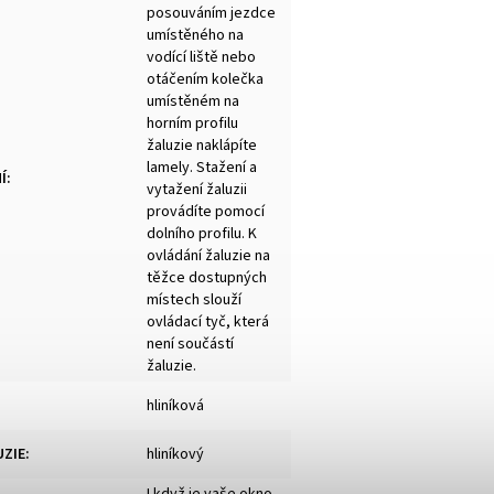
posouváním jezdce
umístěného na
vodící liště nebo
otáčením kolečka
umístěném na
horním profilu
žaluzie naklápíte
lamely. Stažení a
Í
:
vytažení žaluzii
provádíte pomocí
dolního profilu. K
ovládání žaluzie na
těžce dostupných
místech slouží
ovládací tyč, která
není součástí
žaluzie.
hliníková
UZIE
:
hliníkový