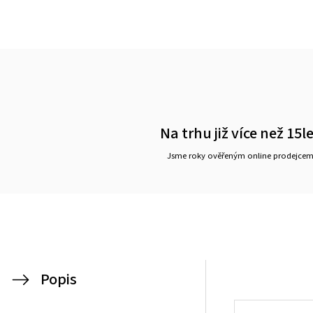
Na trhu již více než 15l
Jsme roky ověřeným online prodejce
Popis
Žaluzie do střešních oken Velux, střešní žaluzie do oken Velux