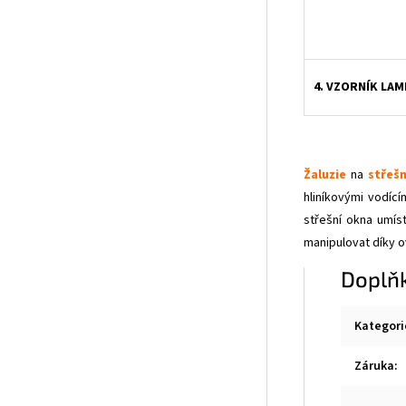
4. VZORNÍK LAM
Žaluzie
na
střešn
hliníkovými vodící
střešní okna umís
manipulovat díky ov
Doplň
Kategori
Záruka
: