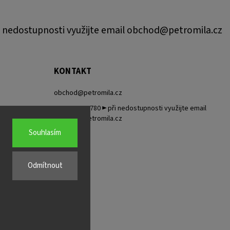
 nedostupnosti využijte email obchod@petromila.cz
KONTAKT
obchod
@
petromila.cz
+420704433780 ► při nedostupnosti využijte email
obchod@petromila.cz
Souhlasím
Odmítnout