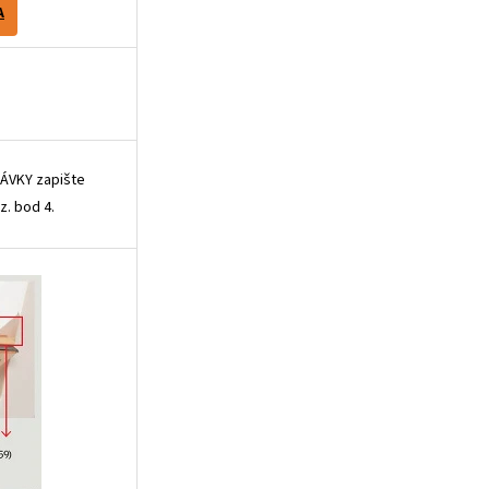
A
ÁVKY zapište
z. bod 4.