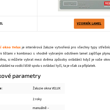
EL
VZORNÍK LAMEL
í okno Velux
je interiérová žaluzie vytvořená pro všechny typy střešní
mi lištami v kombinaci s vhodně vybraným odstínem lamel zajišťuje plynu
těna, si můžete vybrat mezi dvěma způsoby ovládání.I když je vaše okno
ládání na vodící liště spolu s ovládací tyčí, ta je však za příplatek.
kové parametry
e
:
Žaluzie okna VELUX
2 roky
manuálně –