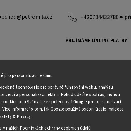
obchod
@
petromila.cz
+420704433780 ► při
PŘIJÍMÁME ONLINE PLATBY
é pro personalizaci reklam.
odobné technologie pro správné fungování webu, analýzu
onverzí a personalizaci reklam. Pokud udělíte souhlas, mohou
a cookies používány také společností Google pro personalizaci
. Více informací o tom, jak Google používá osobní údaje, najdete
afety & Privacy
.
Copyright 2026
PETROMILA.cz
. Všechna práva vyhrazena.
e v našich
Podmínkách ochrany osobních údajů
.