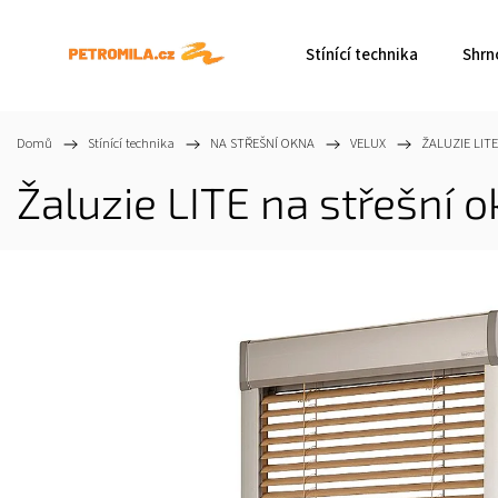
Stínící technika
Shrn
Domů
/
Stínící technika
/
NA STŘEŠNÍ OKNA
/
VELUX
/
ŽALUZIE LITE
Žaluzie LITE na střešní