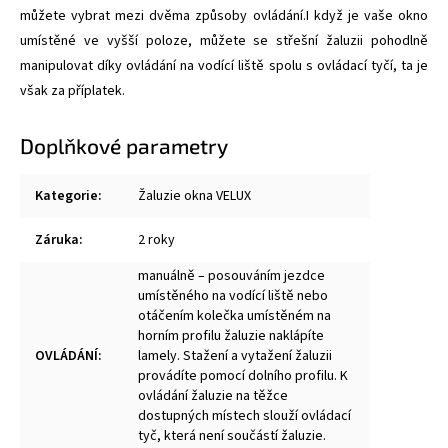
můžete vybrat mezi dvěma způsoby ovládání.I když je vaše okno
umístěné ve vyšší poloze, můžete se střešní žaluzii pohodlně
manipulovat díky ovládání na vodící liště spolu s ovládací tyčí, ta je
však za příplatek.
Doplňkové parametry
Kategorie
:
Žaluzie okna VELUX
Záruka
:
2 roky
manuálně – posouváním jezdce
umístěného na vodící liště nebo
otáčením kolečka umístěném na
horním profilu žaluzie naklápíte
OVLÁDÁNÍ
:
lamely. Stažení a vytažení žaluzii
provádíte pomocí dolního profilu. K
ovládání žaluzie na těžce
dostupných místech slouží ovládací
tyč, která není součástí žaluzie.