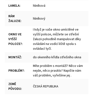
LAMELA
:
hliníková
RÁM
hliníkový
ŽALUZIE
:
I když je vaše okno umístěné ve
OKNO VE
vyšší poloze, můžete se střešní
VYŠŠÍ
žaluzii pohodlně manipulovat díky
POLOZE?
:
ovládání na vodící liště spolu s
ovládací tyčí.
MONTÁŽ
:
do okenního křídla střešního okna
Míte problém s montáží? Něco vám
PROBLÉM?
:
nejde, něco prasklo? Napište nám
váš problém, vyřešíme jej .
ZEMĚ
ČESKÁ REPUBLIKA
PŮVODU
: