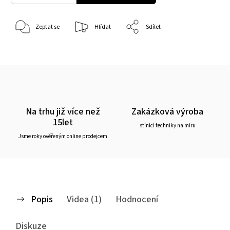
Zeptat se
Hlídat
Sdílet
Na trhu již více než
Zakázková výroba
15let
stínící techniky na míru
Jsme roky ověřeným online prodejcem
Popis
Videa (1)
Hodnocení
Diskuze