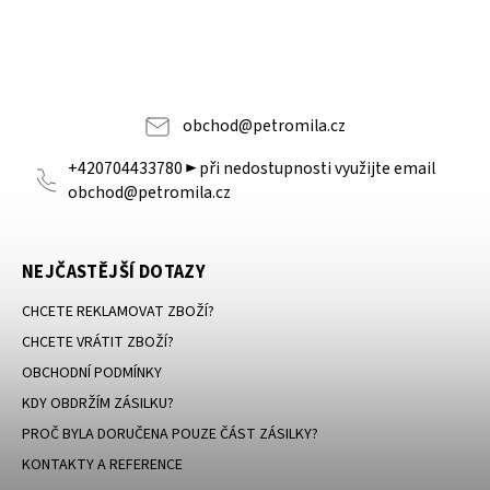
obchod
@
petromila.cz
+420704433780 ► při nedostupnosti využijte email
obchod@petromila.cz
NEJČASTĚJŠÍ DOTAZY
CHCETE REKLAMOVAT ZBOŽÍ?
CHCETE VRÁTIT ZBOŽÍ?
OBCHODNÍ PODMÍNKY
KDY OBDRŽÍM ZÁSILKU?
PROČ BYLA DORUČENA POUZE ČÁST ZÁSILKY?
KONTAKTY A REFERENCE