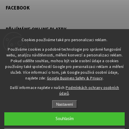
FACEBOOK
PŘIJÍMÁME ONLINE PLATBY
Cookies používáme také pro personalizaci reklam.
Používáme cookies a podobné technologie pro správné fungování
webu, analýzu návštěvnosti, měření konverzí a personalizaci reklam.
KONTAKT
Pokud udělíte souhlas, mohou být vaše osobní údaje a cookies
používány také společností Google pro personalizaci reklam a měření
obchod
@
petromila.cz
služeb. Více informací o tom, jak Google používá osobní údaje,
+420704433780 ► při nedostupnosti využijte email
najdete zde:
Google Business Safety & Privacy
.
obchod@petromila.cz
Další informace najdete v našich
Podmínkách ochrany osobních
údajů
.
Nastavení
Souhlasím
Copyright 2026
PETROMILA.cz
. Všechna práva vyhrazena.
Upravit nastavení cookies