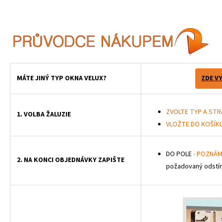
MÁTE JINÝ TYP OKNA VELUX?
ZDE V
ZVOLTE TYP A STR
1. VOLBA ŽALUZIE
VLOŽTE DO KOŠÍK
DO POLE
- POZNÁM
2. NA KONCI OBJEDNÁVKY ZAPIŠTE
požadovaný odstín 