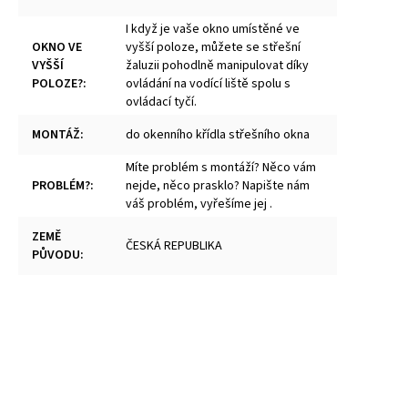
I když je vaše okno umístěné ve
OKNO VE
vyšší poloze, můžete se střešní
VYŠŠÍ
žaluzii pohodlně manipulovat díky
POLOZE?
:
ovládání na vodící liště spolu s
ovládací tyčí.
MONTÁŽ
:
do okenního křídla střešního okna
Míte problém s montáží? Něco vám
PROBLÉM?
:
nejde, něco prasklo? Napište nám
váš problém, vyřešíme jej .
ZEMĚ
ČESKÁ REPUBLIKA
PŮVODU
: