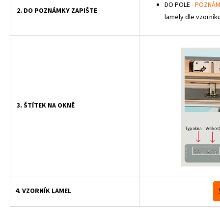
DO POLE
- POZNÁM
2. DO POZNÁMKY ZAPIŠTE
lamely dle vzorníku
3. ŠTÍTEK NA OKNĚ
4. VZORNÍK LAMEL