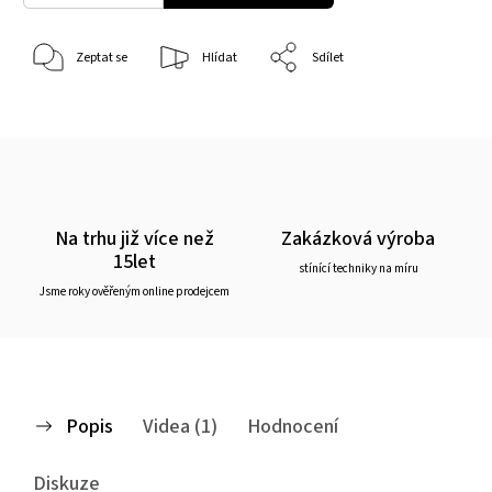
Zeptat se
Hlídat
Sdílet
Na trhu již více než
Zakázková výroba
15let
stínící techniky na míru
Jsme roky ověřeným online prodejcem
Popis
Videa (1)
Hodnocení
Diskuze