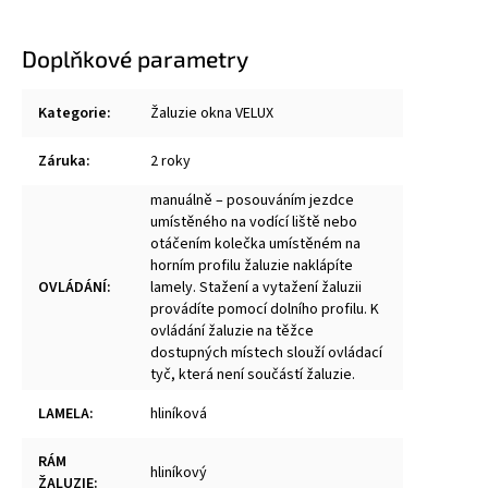
Doplňkové parametry
Kategorie
:
Žaluzie okna VELUX
Záruka
:
2 roky
manuálně – posouváním jezdce
umístěného na vodící liště nebo
otáčením kolečka umístěném na
horním profilu žaluzie naklápíte
OVLÁDÁNÍ
:
lamely. Stažení a vytažení žaluzii
provádíte pomocí dolního profilu. K
ovládání žaluzie na těžce
dostupných místech slouží ovládací
tyč, která není součástí žaluzie.
LAMELA
:
hliníková
RÁM
hliníkový
ŽALUZIE
: