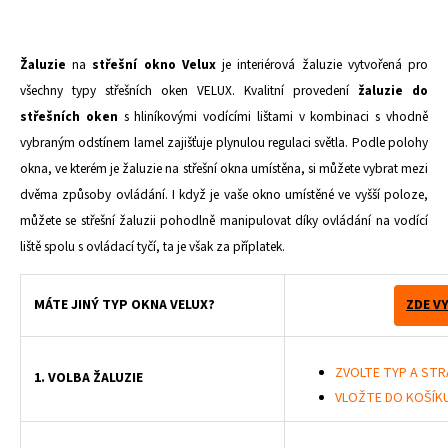
Žaluzie
na
střešní okno Velux
je interiérová žaluzie vytvořená pro
všechny typy střešních oken VELUX. Kvalitní provedení
žaluzie do
střešních oken
s hliníkovými vodícími lištami v kombinaci s vhodně
vybraným odstínem lamel zajišťuje plynulou regulaci světla. Podle polohy
okna, ve kterém je žaluzie na střešní okna umístěna, si můžete vybrat mezi
dvěma způsoby ovládání. I když je vaše okno umístěné ve vyšší poloze,
můžete se střešní žaluzii pohodlně manipulovat díky ovládání na vodící
liště spolu s ovládací tyčí, ta je však za příplatek.
MÁTE JINÝ TYP OKNA VELUX?
ZDE V
ZVOLTE TYP A STR
1. VOLBA ŽALUZIE
VLOŽTE DO KOŠÍK