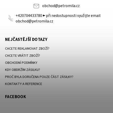
obchod
@
petromila.cz
+420704433780 ► při nedostupnosti využijte email
obchod@petromila.cz
NEJČASTĚJŠÍ DOTAZY
CHCETE REKLAMOVAT ZBOŽÍ?
CHCETE VRÁTIT ZBOŽÍ?
OBCHODNÍ PODMÍNKY
KDY OBDRŽÍM ZÁSILKU?
PROČ BYLA DORUČENA POUZE ČÁST ZÁSILKY?
KONTAKTY A REFERENCE
FACEBOOK