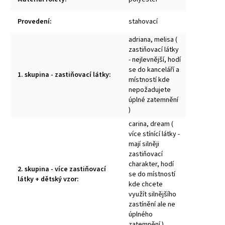
Provedení
:
stahovací
adriana, melisa (
zastiňovací látky
- nejlevnější, hodí
se do kanceláří a
1. skupina - zastiňovací látky
:
místností kde
nepožadujete
úplné zatemnění
)
carina, dream (
více stínící látky -
mají silněji
zastiňovací
charakter, hodí
2. skupina - více zastiňovací
se do místností
látky + dětský vzor
:
kde chcete
využít silnějšího
zastínění ale ne
úplného
zatemnění )