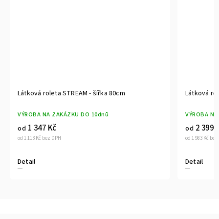
ka 80cm
Látková roleta STREAM - šířka 190cm
ů
VÝROBA NA ZAKÁZKU DO 10dnů
2 399 Kč
od
od 1 983 Kč bez DPH
Detail