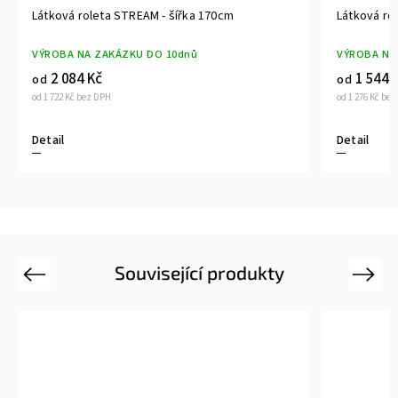
tková roleta STREAM - šířka 170cm
Látková roleta STR
ROBA NA ZAKÁZKU DO 10dnů
VÝROBA NA ZAKÁZK
2 084 Kč
1 544 Kč
d
od
1 722 Kč bez DPH
od 1 276 Kč bez DPH
tail
Detail
Související produkty
Previous
Next