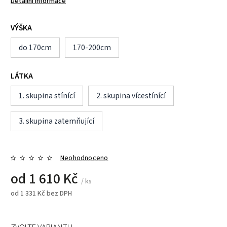
Detailní informace
VÝŠKA
do 170cm
170-200cm
LÁTKA
1. skupina stínící
2. skupina vícestínící
3. skupina zatemňující
Neohodnoceno
od
1 610 Kč
/ ks
od
1 331 Kč
bez DPH