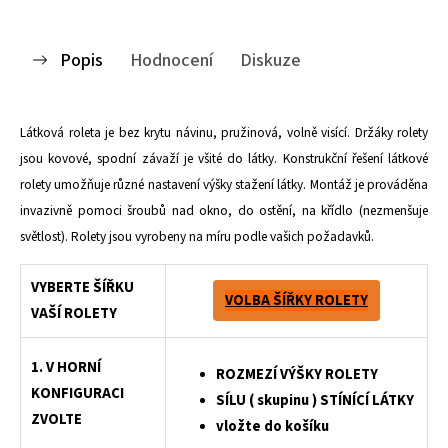
Popis
Hodnocení
Diskuze
Látková roleta je bez krytu návinu, pružinová, volně visící. Držáky rolety
jsou kovové, spodní závaží je všité do látky. Konstrukční řešení látkové
rolety umožňuje různé nastavení výšky stažení látky. Montáž je prováděna
invazivně pomoci šroubů nad okno, do ostění, na křídlo (nezmenšuje
světlost). Rolety jsou vyrobeny na míru podle vašich požadavků.
VYBERTE ŠÍŘKU
VOLBA ŠÍŘKY ROLETY
VAŠÍ ROLETY
1. V HORNÍ
ROZMEZÍ VÝŠKY ROLETY
KONFIGURACI
SÍLU ( skupinu ) STÍNÍCÍ LÁTKY
ZVOLTE
vložte do košíku