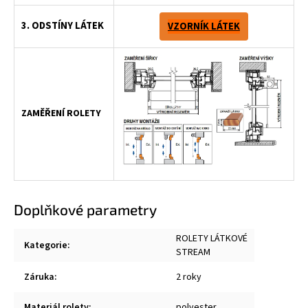
3. ODSTÍNY LÁTEK
VZORNÍK LÁTEK
ZAMĚŘENÍ ROLETY
Doplňkové parametry
ROLETY LÁTKOVÉ
Kategorie
:
STREAM
Záruka
:
2 roky
Materiál rolety
:
polyester