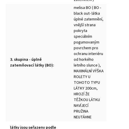
melisa BO ( BO -
black out- látka
úplné zatemnění,
vnější strana
pokryta
speciálním
pogumovaným
povrchem pro
ochranu interiéru
3. skupina - úplně
od horkého
zatemňovací látky (BO)
:
letního slunce ),
MAXIMÁLNÍ VÝŠKA
ROLETY U
TOHOTO TYPU
LÁTKY 200cm,
HROZÍ ŽE
TĚŽKOU LÁTKU
NAVÍJECÍ
PRUŽINA
NEUTÁHNE
látky jsou seřazeny podle