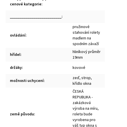
cenové kategorie
:
__________________________
:
pružinové
stahování rolety
ovládání
:
madlem na
spodním závaží
hliníkový průměr
hřídel
:
19mm
držáky
:
kovové
zeď, strop,
možnosti uchycení
:
křídlo okna
ČESKÁ
REPUBLIKA -
zakázková
výroba na míru,
země původu
:
roleta bude
vyrobena pro
váš typ okna s