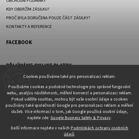
OBCHODNÍ PODMÍNKY
KDY OBDRŽÍM ZÁSILKU?
PROČ BYLA DORUČENA POUZE ČÁST ZÁSILKY?
KONTAKTY A REFERENCE
FACEBOOK
PŘIJÍMÁME ONLINE PLATBY
Cookies používáme také pro personalizaci reklam.
Používáme cookies a podobné technologie pro správné fungování
webu, analýzu návštěvnosti, měření konverzí a personalizaci reklam.
KONTAKT
Pokud udělíte souhlas, mohou být vaše osobní údaje a cookies
používány také společností Google pro personalizaci reklam a měření
obchod
@
petromila.cz
služeb. Více informací o tom, jak Google používá osobní údaje,
+420704433780 ► při nedostupnosti využijte email
najdete zde:
Google Business Safety & Privacy
.
obchod@petromila.cz
Další informace najdete v našich
Podmínkách ochrany osobních
údajů
.