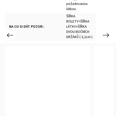
požadovanou
látkou
ŠÍŘKA
ROLETY=ŠÍŘKA
NA CO SI DÁT POZOR:
:
LÁTKY+ŠÍŘKA
DVOU BOČNÍCH
Previous
Next
DRŽÁKŮ ( 3,2cm )