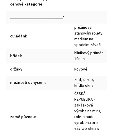
cenové kategorie
:
__________________________
:
pružinové
stahování rolety
ovládání
:
madlem na
spodním závaží
hliníkový průměr
hřídel
:
19mm
držáky
:
kovové
zeď, strop,
možnosti uchycení
:
křídlo okna
ČESKÁ
REPUBLIKA -
zakázková
výroba na míru,
země původu
:
roleta bude
vyrobena pro
váš typ okna s