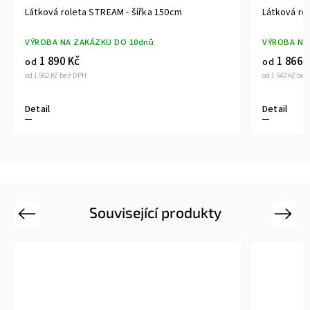
Látková roleta STREAM - šířka 150cm
Látková ro
VÝROBA NA ZAKÁZKU DO 10dnů
VÝROBA NA
1 890 Kč
1 866 
od
od
od 1 562 Kč bez DPH
od 1 542 Kč be
Detail
Detail
Související produkty
Previous
Next