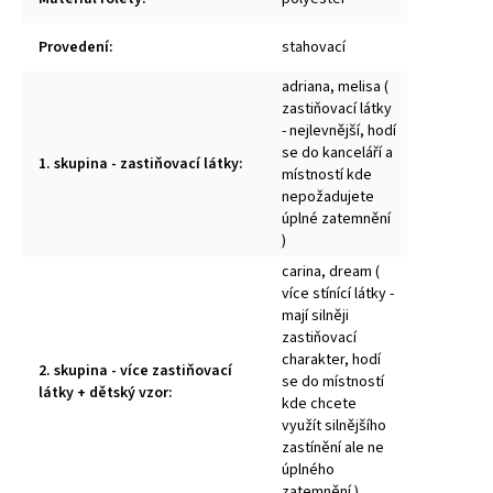
Provedení
:
stahovací
adriana, melisa (
zastiňovací látky
- nejlevnější, hodí
se do kanceláří a
1. skupina - zastiňovací látky
:
místností kde
nepožadujete
úplné zatemnění
)
carina, dream (
více stínící látky -
mají silněji
zastiňovací
charakter, hodí
2. skupina - více zastiňovací
se do místností
látky + dětský vzor
:
kde chcete
využít silnějšího
zastínění ale ne
úplného
zatemnění )