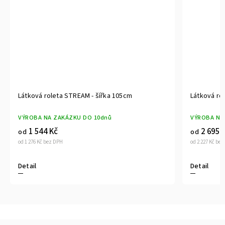
tková roleta STREAM - šířka 105cm
Látková roleta STR
ROBA NA ZAKÁZKU DO 10dnů
VÝROBA NA ZAKÁZK
1 544 Kč
2 695 Kč
d
od
1 276 Kč bez DPH
od 2 227 Kč bez DPH
tail
Detail