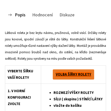
Popis
Hodnocení
Diskuze
Látková roleta je bez krytu návinu, pružinová, volně visící. Držáky rolety
jsou kovové, spodní závaží je všité do látky. Konstrukční řešení látkové
rolety umožňuje různé nastavení výšky stažení látky. Montáž je prováděna
invazivně pomoci šroubů nad okno, do ostění, na křídlo (nezmenšuje
světlost). Rolety jsou vyrobeny na míru podle vašich požadavků.
VYBERTE ŠÍŘKU
VOLBA ŠÍŘKY ROLETY
VAŠÍ ROLETY
1. V HORNÍ
ROZMEZÍ VÝŠKY ROLETY
KONFIGURACI
SÍLU ( skupinu ) STÍNÍCÍ LÁTKY
ZVOLTE
vložte do košíku