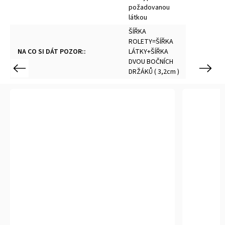
požadovanou
látkou
ŠÍŘKA
ROLETY=ŠÍŘKA
NA CO SI DÁT POZOR:
:
LÁTKY+ŠÍŘKA
DVOU BOČNÍCH
Previous
Next
DRŽÁKŮ ( 3,2cm )