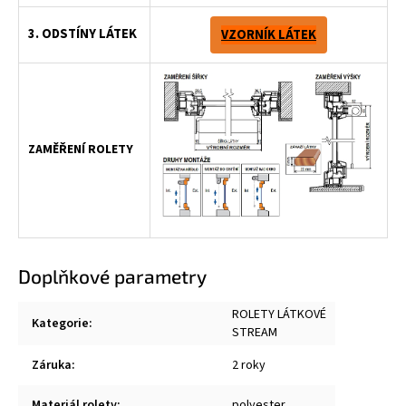
3. ODSTÍNY LÁTEK
VZORNÍK LÁTEK
ZAMĚŘENÍ ROLETY
Doplňkové parametry
ROLETY LÁTKOVÉ
Kategorie
:
STREAM
Záruka
:
2 roky
Materiál rolety
:
polyester