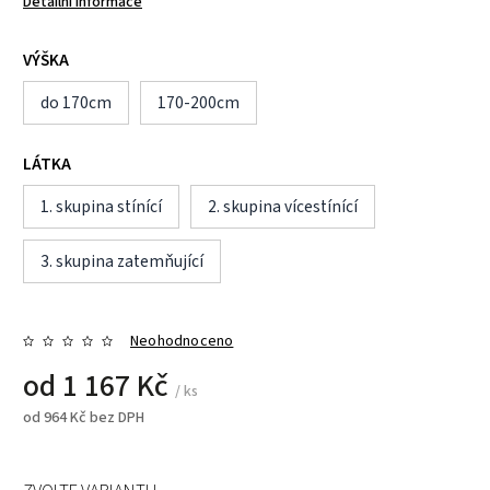
Detailní informace
VÝŠKA
do 170cm
170-200cm
LÁTKA
1. skupina stínící
2. skupina vícestínící
3. skupina zatemňující
Neohodnoceno
od
1 167 Kč
/ ks
od
964 Kč
bez DPH