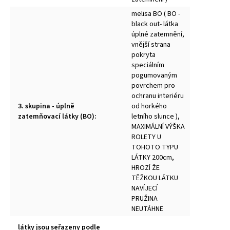
melisa BO ( BO -
black out- látka
úplné zatemnění,
vnější strana
pokryta
speciálním
pogumovaným
povrchem pro
ochranu interiéru
3. skupina - úplně
od horkého
zatemňovací látky (BO)
:
letního slunce ),
MAXIMÁLNÍ VÝŠKA
ROLETY U
TOHOTO TYPU
LÁTKY 200cm,
HROZÍ ŽE
TĚŽKOU LÁTKU
NAVÍJECÍ
PRUŽINA
NEUTÁHNE
látky jsou seřazeny podle