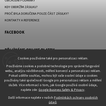
OBCHODNÍ PODMÍNKY
KDY OBDRŽÍM ZÁSILKU?
PROČ BYLA DORUČENA POUZE ČÁST ZÁSILKY?
KONTAKTY A REFERENCE
FACEBOOK
PŘIJÍMÁME ONLINE PLATBY
Cookies používáme také pro personalizaci reklam.
Používáme cookies a podobné technologie pro správné fungování
webu, analýzu návštěvnosti, měření konverzí a personalizaci reklam.
KONTAKT
Pokud udělíte souhlas, mohou být vaše osobní údaje a cookies
používány také společností Google pro personalizaci reklam a měření
obchod
@
petromila.cz
služeb. Více informací o tom, jak Google používá osobní údaje,
+420704433780 ► při nedostupnosti využijte email
najdete zde:
Google Business Safety & Privacy
.
obchod@petromila.cz
Další informace najdete v našich
Podmínkách ochrany osobních
údajů
.