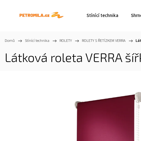
Stínící technika
Shrn
Domů
/
Stínící technika
/
ROLETY
/
ROLETY S ŘETÍZKEM VERRA
/
Lá
Látková roleta VERRA ší