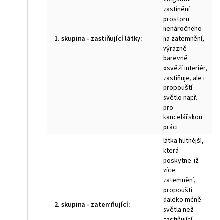
zastínění
prostoru
nenáročného
1. skupina - zastiňující látky
:
na zatemnění,
výrazně
barevně
osvěží interiér,
zastiňuje, ale i
propouští
světlo např.
pro
kancelářskou
práci
látka hutnější,
která
poskytne již
více
zatemnění,
propouští
daleko méně
2. skupina - zatemňující
:
světla než
zastiňující