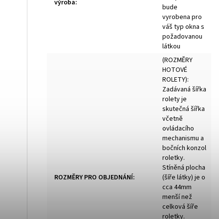
výroba
:
bude
vyrobena pro
váš typ okna s
požadovanou
látkou
(ROZMĚRY
HOTOVÉ
ROLETY):
Zadávaná šířka
rolety je
skutečná šířka
včetně
ovládacího
mechanismu a
bočních konzol
roletky.
Stíněná plocha
ROZMĚRY PRO OBJEDNÁNÍ
:
(šíře látky) je o
cca 44mm
menší než
celková šíře
roletky.