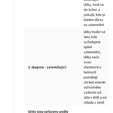
látky, hodí se
do ložnic a
pokojů, kde je
kladen důraz
na zatemnění
látky hodící se
tam, kde
vyžadujete
úplné
zatemnění,
látky navíc
svou
3. skupina - zatemňující
:
vlastností a
hutností
pomáhají
chránit interiér
od horkého
vzduchu od
skla v létě a od
chladu v zimě
látky jsou seřazeny podle