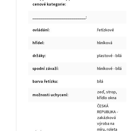
cenové kategorie
:
__________________________
:
ovládání
:
řetízkové
hřídel
:
hliníková
držáky
:
plastové - bílá
spodní závaží
:
hliníkové - bílá
barva řetízku
:
bílá
zeď, strop,
možnosti uchycení
:
křídlo okna
ČESKÁ
REPUBLIKA -
zakázková
výroba na
míru, roleta