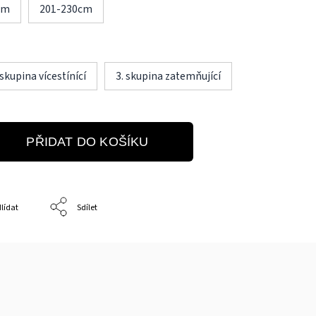
cm
201-230cm
 skupina vícestínící
3. skupina zatemňující
PŘIDAT DO KOŠÍKU
lídat
Sdílet