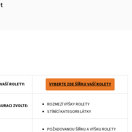
et
m
VAŠÍ ROLETY:
VYBERTE ZDE ŠÍŘKU VAŠÍ ROLETY
ROZMEZÍ VÝŠKY ROLETY
GURACI ZVOLTE:
STÍNÍCÍ KATEGORII LÁTKY
POŽADOVANOU ŠÍŘKU A VÝŠKU ROLETY