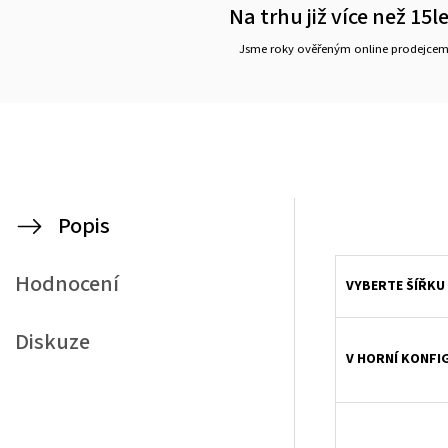
Na trhu již více než 15l
Jsme roky ověřeným online prodejce
Popis
Látková roleta, látkové rolety, rolety na okna na míru s ovládacím řetízkem
Hodnocení
VYBERTE ŠÍŘKU 
Diskuze
V HORNÍ KONFI