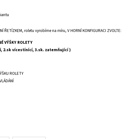
iantu
 ŘETÍZKEM, roletu vyrobíme na míru, V HORNÍ KONFIGURACI ZVOLTE:
NÉ VÝŠKY ROLETY
, 2.sk vícestínící, 3.sk. zatemňující )
VÝŠKU ROLETY
VLÁDÁNÍ