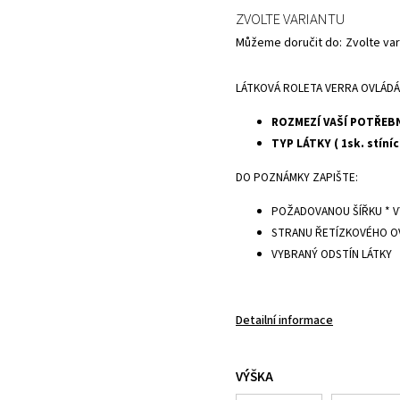
ZVOLTE VARIANTU
Můžeme doručit do:
Zvolte var
LÁTKOVÁ ROLETA VERRA OVLÁDÁNÍ
ROZMEZÍ VAŠÍ POTŘEB
TYP LÁTKY ( 1sk. stínící
DO POZNÁMKY ZAPIŠTE:
POŽADOVANOU ŠÍŘKU * 
STRANU ŘETÍZKOVÉHO O
VYBRANÝ ODSTÍN LÁTKY
Detailní informace
VÝŠKA