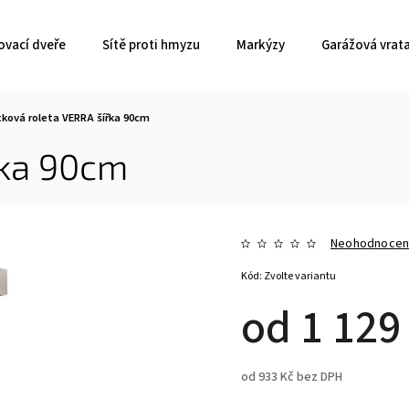
ovací dveře
Sítě proti hmyzu
Markýzy
Garážová vrat
tková roleta VERRA šířka 90cm
řka 90cm
Neohodnoce
Kód:
Zvolte variantu
od
1 129
od
933 Kč
bez DPH