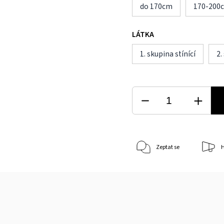
do 170cm
170-200
LÁTKA
1. skupina stínící
2.
Zeptat se
H