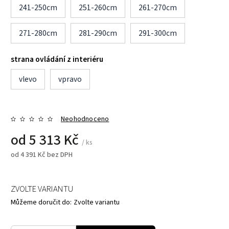
241-250cm
251-260cm
261-270cm
271-280cm
281-290cm
291-300cm
strana ovládání z interiéru
vlevo
vpravo
Neohodnoceno
od
5 313 Kč
/ ks
od
4 391 Kč
bez DPH
ZVOLTE VARIANTU
Můžeme doručit do:
Zvolte variantu