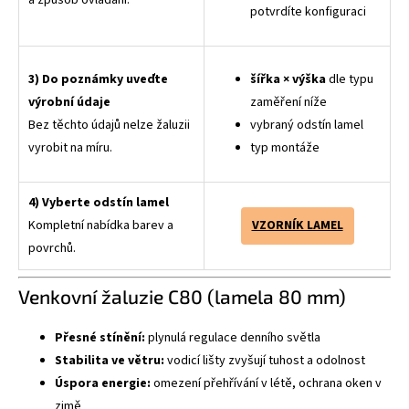
potvrdíte konfiguraci
3) Do poznámky uveďte
šířka × výška
dle typu
výrobní údaje
zaměření níže
Bez těchto údajů nelze žaluzii
vybraný odstín lamel
vyrobit na míru.
typ montáže
4) Vyberte odstín lamel
Kompletní nabídka barev a
VZORNÍK LAMEL
povrchů.
Venkovní žaluzie C80 (lamela 80 mm)
Přesné stínění:
plynulá regulace denního světla
Stabilita ve větru:
vodicí lišty zvyšují tuhost a odolnost
Úspora energie:
omezení přehřívání v létě, ochrana oken v
zimě