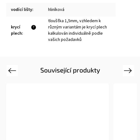
vodící lišty
:
hliníková
tloušťka 1,5mm, vzhledem k
krycí
různým variantám je krycí plech
?
plech
:
kalkulován individuálně podle
vašich požadavků
Související produkty
Previous
Next