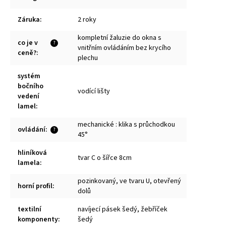
Záruka
:
2 roky
kompletní žaluzie do okna s
co je v
?
vnitřním ovládáním bez krycího
ceně?
:
plechu
systém
bočního
vodící lišty
vedení
lamel
:
mechanické : klika s průchodkou
ovládání
:
?
45°
hliníková
tvar C o šířce 8cm
lamela
:
pozinkovaný, ve tvaru U, otevřený
horní profil
:
dolů
textilní
navíjecí pásek šedý, žebříček
komponenty
:
šedý