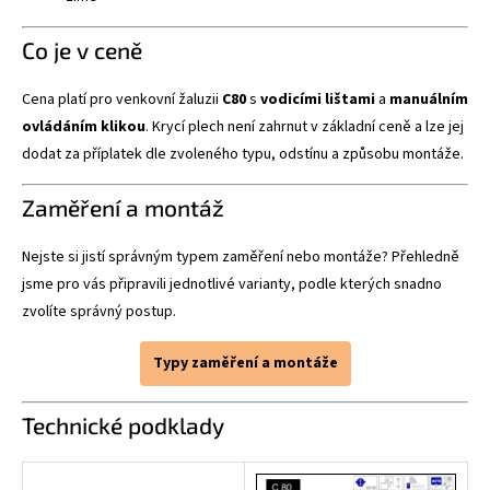
Co je v ceně
Cena platí pro venkovní žaluzii
C80
s
vodicími lištami
a
manuálním
ovládáním klikou
. Krycí plech není zahrnut v základní ceně a lze jej
dodat za příplatek dle zvoleného typu, odstínu a způsobu montáže.
Zaměření a montáž
Nejste si jistí správným typem zaměření nebo montáže? Přehledně
jsme pro vás připravili jednotlivé varianty, podle kterých snadno
zvolíte správný postup.
Typy zaměření a montáže
Technické podklady