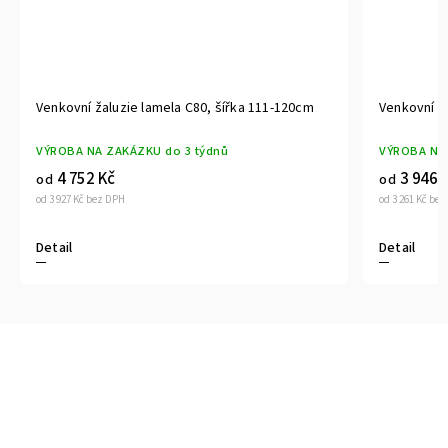
Venkovní žaluzie lamela C80, šířka 111-120cm
Venkovní ža
VÝROBA NA ZAKÁZKU do 3 týdnů
VÝROBA NA 
4 752 Kč
3 946 
od
od
od 3 927 Kč bez DPH
od 3 261 Kč be
Detail
Detail