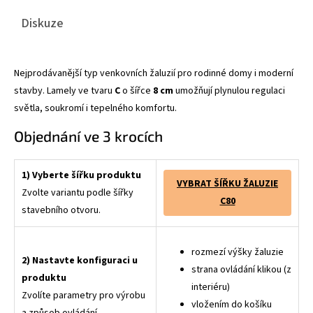
Diskuze
Nejprodávanější typ venkovních žaluzií pro rodinné domy i moderní
stavby. Lamely ve tvaru
C
o šířce
8 cm
umožňují plynulou regulaci
světla, soukromí i tepelného komfortu.
Objednání ve 3 krocích
1) Vyberte šířku produktu
VYBRAT ŠÍŘKU ŽALUZIE
Zvolte variantu podle šířky
C80
stavebního otvoru.
rozmezí výšky žaluzie
2) Nastavte konfiguraci u
strana ovládání klikou (z
produktu
interiéru)
Zvolíte parametry pro výrobu
vložením do košíku
a způsob ovládání.