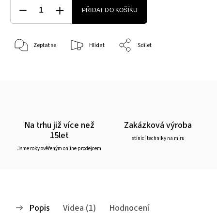
PŘIDAT DO KOŠÍKU
Zeptat se
Hlídat
Sdílet
Na trhu již více než
Zakázková výroba
15let
stínící techniky na míru
Jsme roky ověřeným online prodejcem
Popis
Videa (1)
Hodnocení