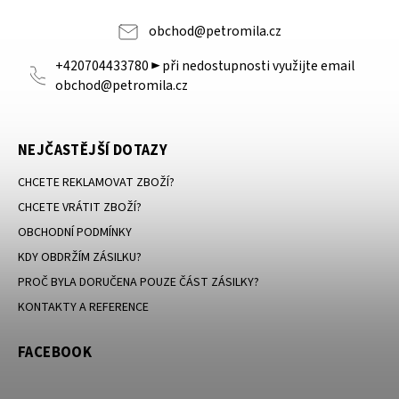
obchod
@
petromila.cz
+420704433780 ► při nedostupnosti využijte email
obchod@petromila.cz
NEJČASTĚJŠÍ DOTAZY
CHCETE REKLAMOVAT ZBOŽÍ?
CHCETE VRÁTIT ZBOŽÍ?
OBCHODNÍ PODMÍNKY
KDY OBDRŽÍM ZÁSILKU?
PROČ BYLA DORUČENA POUZE ČÁST ZÁSILKY?
KONTAKTY A REFERENCE
FACEBOOK