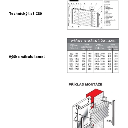
Technický list C80
Výška nábalu lamel